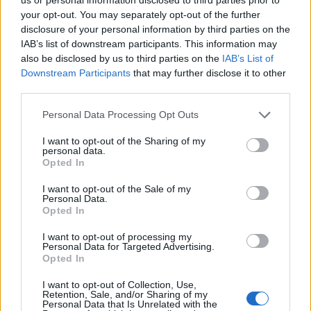
your opt-out. You may separately opt-out of the further
disclosure of your personal information by third parties on the
IAB’s list of downstream participants. This information may
also be disclosed by us to third parties on the
IAB’s List of
Downstream Participants
that may further disclose it to other
third parties.
Please note that this website/app uses one or more Google
Personal Data Processing Opt Outs
services and may gather and store information including but
not limited to your visit or usage behaviour. You may click to
I want to opt-out of the Sharing of my
personal data.
grant or deny consent to Google and its third-party tags to
Opted In
use your data for below specified purposes in below Google
consent section.
I want to opt-out of the Sale of my
Personal Data.
Opted In
I want to opt-out of processing my
Personal Data for Targeted Advertising.
Opted In
I want to opt-out of Collection, Use,
Retention, Sale, and/or Sharing of my
Personal Data that Is Unrelated with the