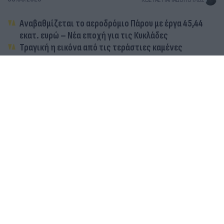
Αναβαθμίζεται το αεροδρόμιο Πάρου με έργα 45,44
εκατ. ευρώ – Νέα εποχή για τις Κυκλάδες
Τραγική η εικόνα από τις τεράστιες καμένες
εκτάσεις στην Πάρο