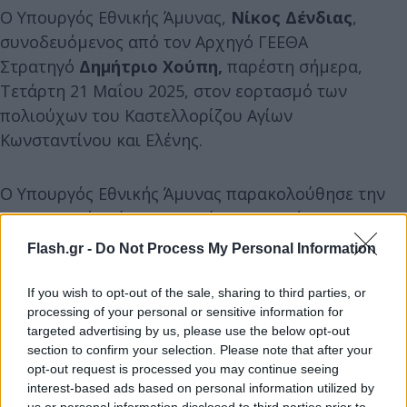
Ο Υπουργός Εθνικής Άμυνας,
Νίκος Δένδιας
,
συνοδευόμενος από τον Αρχηγό ΓΕΕΘΑ
Στρατηγό
Δημήτριο Χούπη,
παρέστη σήμερα,
Τετάρτη 21 Μαΐου 2025, στον εορτασμό των
πολιούχων του Καστελλορίζου Αγίων
Κωνσταντίνου και Ελένης.
Ο Υπουργός Εθνικής Άμυνας παρακολούθησε την
Πανηγυρική Θεία Λειτουργία στον Ιερό
Μητροπολιτικό Ναό Αγίων Κωνσταντίνου και
Flash.gr -
Do Not Process My Personal Information
Ελένης Καστελλορίζου, στην οποία χοροστάτησε ο
Σεβασμιώτατος Μητροπολίτης Σύμης, Τήλου,
If you wish to opt-out of the sale, sharing to third parties, or
processing of your personal or sensitive information for
Χάλκης & Καστελλορίζου
targeted advertising by us, please use the below opt-out
κ.κ.
Χρυσόστομος
. Αμέσως μετά συμμετείχε στη
section to confirm your selection. Please note that after your
λιτάνευση της ιερής εικόνας.
opt-out request is processed you may continue seeing
interest-based ads based on personal information utilized by
us or personal information disclosed to third parties prior to