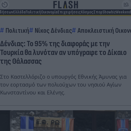
ιδήσεων
Ελλάδα
Πολιτική
Οικονομία
Επιχειρήσεις
Κόσμος
Σπορ
Showbiz
Weekend
Πολιτική
Νίκος Δένδιας
Αποκλειστική Οικον
Δένδιας: Το 95% της διαφοράς με την
Τουρκία θα λυνόταν αν υπόγραφε το Δίκαιο
της Θάλασσας
Στο Καστελλόριζο ο υπουργός Εθνικής Άμυνας για
τον εορτασμό των πολιούχων του νησιού Αγίων
Κωνσταντίνου και Ελένης.