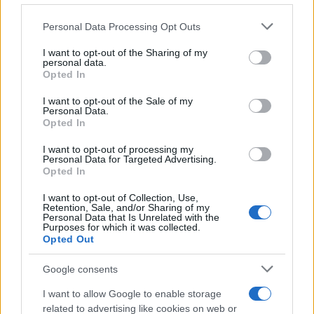
Please note that this website/app uses one or more Google
Personal Data Processing Opt Outs
services and may gather and store information including but
not limited to your visit or usage behaviour. You may click to
I want to opt-out of the Sharing of my
personal data.
Αττικό Μετρό για τα δέντρα στα Εξάρχεια:
grant or deny consent to Google and its third-party tags to
Opted In
Κλαδεύονται και θα μεταφυτευτούν
use your data for below specified purposes in below Google
consent section.
I want to opt-out of the Sale of my
Συντακτική
Personal Data.
06.11.2023 21:14
Ομάδα
Opted In
Flash.gr
I want to opt-out of processing my
Personal Data for Targeted Advertising.
Opted In
I want to opt-out of Collection, Use,
Retention, Sale, and/or Sharing of my
Personal Data that Is Unrelated with the
Purposes for which it was collected.
Opted Out
Google consents
I want to allow Google to enable storage
related to advertising like cookies on web or