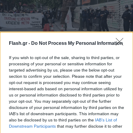
Flash.gr -
Do Not Process My Personal Information
Νέα ένταση στα Εξάρχεια με πολίτες που
If you wish to opt-out of the sale, sharing to third parties, or
διαμαρτύρονται για τα δέντρα
processing of your personal or sensitive information for
Συντακτική
targeted advertising by us, please use the below opt-out
07.11.2023 08:01
Ομάδα
section to confirm your selection. Please note that after your
Flash.gr
opt-out request is processed you may continue seeing
interest-based ads based on personal information utilized by
us or personal information disclosed to third parties prior to
your opt-out. You may separately opt-out of the further
disclosure of your personal information by third parties on the
IAB’s list of downstream participants. This information may
also be disclosed by us to third parties on the
IAB’s List of
Downstream Participants
that may further disclose it to other
third parties.