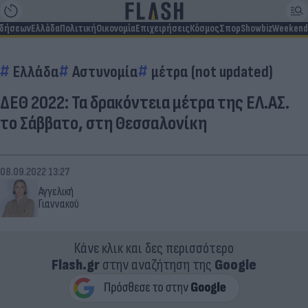
ιδήσεων
Ελλάδα
Πολιτική
Οικονομία
Επιχειρήσεις
Κόσμος
Σπορ
Showbiz
Weekend
Ελλάδα
Αστυνομία
μέτρα (not updated)
ΔΕΘ 2022: Τα δρακόντεια μέτρα της ΕΛ.ΑΣ.
το Σάββατο, στη Θεσσαλονίκη
08.09.2022 13:27
Αγγελική
Γιαννακού
Κάνε κλικ και δες περισσότερο
Flash.gr
στην αναζήτηση της
Google