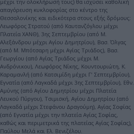
μέχρι την ολοκλήρωσή τους) θα ισχύσει καθολική
απαγόρευση κυκλοφορίας στο κέντρο της
Θεσσαλονίκης και ειδικότερα στους εξής δρόμους:
Λεωφόρος Στρατού (από Καυτανζόγλου μέχρι
Πλατεία ΧΑΝΘ), 3ης Σεπτεμβρίου (από Μ.
Αλεξάνδρου μέχρι Αγίου Δημητρίου), Βασ. Όλγας
(από Μ. Μπότσαρη μέχρι Αγίας Τριάδος), Βασ.
Γεωργίου (από Αγίας Τριάδος μέχρι Μ.
Ανδρόνικου), Λεωφόρος Νίκης, Κουντουριώτη, Κ.
Καραμανλή (από Κατσιμίδη μέχρι Γ' Σεπτεμβρίου),
Εγνατία (από Λαγκαδά μέχρι 3ης Σεπτεμβρίου), Εθν.
Αμύνης (από Αγίου Δημητρίου μέχρι Πλατεία
Λευκού Πύργου), Τσιμισκή, Αγίου Δημητρίου (από
Λαγκαδά μέχρι Στεφάνου Δραγούμη), Αγίας Σοφίας
(από Εγνατία μέχρι την πλατεία Αγίας Σοφίας,
καθώς και περιμετρικά της πλατείας Αγίας Σοφίας),
Παύλου Μελά και Ελ. Βενιζέλου.