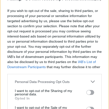
αυτοκίνητα, κυρίως, γύρω από τη ΔΕΘ, ενόψει της
εφαρμογής των μέτρων απαγόρευσης και
If you wish to opt-out of the sale, sharing to third parties, or
processing of your personal or sensitive information for
στάθμευσης οχημάτων.
targeted advertising by us, please use the below opt-out
section to confirm your selection. Please note that after your
opt-out request is processed you may continue seeing
interest-based ads based on personal information utilized by
us or personal information disclosed to third parties prior to
Οι διαδηλώσεις
your opt-out. You may separately opt-out of the further
disclosure of your personal information by third parties on the
IAB’s list of downstream participants. This information may
Μαζική αναμένεται να είναι η συμμετοχή στις
also be disclosed by us to third parties on the
IAB’s List of
κινητοποιήσεις του Σαββάτου από συνδικάτα,
Downstream Participants
that may further disclose it to other
third parties.
συλλογικότητες, οργανώσεις και πολιτικές κινήσεις.
Μέχρι στιγμής, επισήμως, έχουν γίνει γνωστές οι
Please note that this website/app uses one or more Google
Personal Data Processing Opt Outs
services and may gather and store information including but
εξής συγκεντρώσεις (είναι προγραμματισμένες για
not limited to your visit or usage behaviour. You may click to
I want to opt-out of the Sharing of my
το απόγευμα και θα ακολουθήσουν πορείες): Στις 6
personal data.
grant or deny consent to Google and its third-party tags to
Opted In
μ.μ. καλούν σε συγκέντρωση, στο Άγαλμα
use your data for below specified purposes in below Google
consent section.
Βενιζέλου, ΓΣΕΕ και ΑΔΕΔΥ, ενώ για την ίδια ώρα
I want to opt-out of the Sale of my