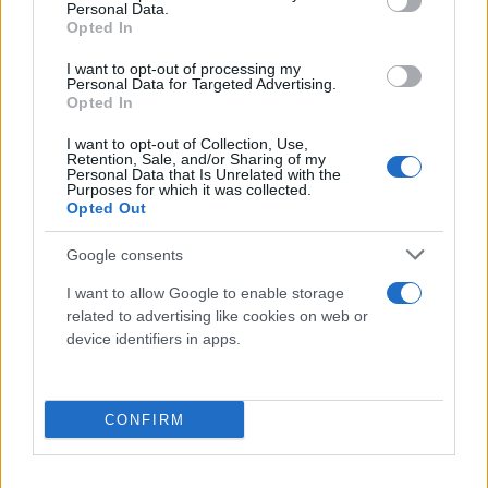
Personal Data.
είναι το κάλεσμα του ΠΑΜΕ στην Πλατεία της
Opted In
ΧΑΝΘ. Στην Καμάρα (επίσης στις 6 μ.μ.) θα
I want to opt-out of processing my
συγκεντρωθούν άτομα που πρόσκεινται στην
Personal Data for Targeted Advertising.
Opted In
εξωκοινοβουλευτική αριστερά και στον ευρύτερο
αντιεξουσιαστικό χώρο. Μία ώρα νωρίτερα, είναι
I want to opt-out of Collection, Use,
Retention, Sale, and/or Sharing of my
προγραμματισμένο διαδικτυακό κάλεσμα, στον
Personal Data that Is Unrelated with the
Purposes for which it was collected.
Λευκό Πύργο, από άτομα που αντιτίθενται στους
Opted Out
εμβολιασμούς. Εξάλλου, στις 7 το απόγευμα είναι
προγραμματισμένη συγκέντρωση στο 'Αγαλμα του
Google consents
Μ. Αλεξάνδρου, από το Εθνικό Κόμμα "Έλληνες".
I want to allow Google to enable storage
Προσυγκεντρώσεις θα υπάρξουν από τις 5 το
related to advertising like cookies on web or
device identifiers in apps.
απόγευμα σε διάφορα σημεία της πόλης, και
μεταξύ άλλων από φοιτητικούς συλλόγους στο
πανεπιστημιακό κάμπους.
CONFIRM
Την αυλαία των κινητοποιήσεων ανοίγουν αύριο