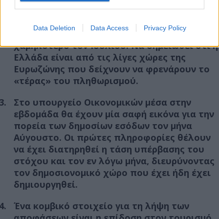
συνεχή μήνα αποκλιμάκωση. Ήδη μας έχει
προϊδεάσει για αυτό η Eurostat, που
Data Deletion
Data Access
Privacy Policy
ανακοίνωσε για τον Αύγουστο πληθωρισμό
χαμηλότερο τον Ιουλίου. Να σημειωθεί ότι η
Ελλάδα είναι από τις λίγες χώρες της
Ευρωζώνης που δείχνουν να φρενάρουν το
«τέρας» του πληθωρισμού.
Στο υπουργείο Οικονομικών μέσα στην
εβδομάδα θα έχουν μία σαφή εικόνα για την
πορεία των δημοσίων εσόδων τον μήνα
Αύγουστο. Οι πρώτες πληροφορίες θέλουν
να έχει διατηρηθεί η τάση υπέρβασης του
στόχου και τον εν λόγω μήνα, διευρύνοντας
τον δημοσιονομικό χώρο που έχει ήδη έχει
δημιουργηθεί.
Ένα κομβικό στοιχείο για τη λήψη των
αποφάσεων είναι η επίδοση στον τουρισμό.