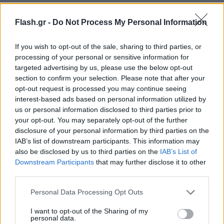
Flash.gr -
Do Not Process My Personal Information
If you wish to opt-out of the sale, sharing to third parties, or
processing of your personal or sensitive information for
targeted advertising by us, please use the below opt-out
section to confirm your selection. Please note that after your
opt-out request is processed you may continue seeing
interest-based ads based on personal information utilized by
us or personal information disclosed to third parties prior to
Όπως έχει άλλωστε δηλώσει ο υπουργός
your opt-out. You may separately opt-out of the further
Οικονομικών Χρήστος Σταϊκούρας κατ’ επανάληψη,
disclosure of your personal information by third parties on the
στο τραπέζι υπάρχουν μία σειρά προτάσεων,
IAB’s list of downstream participants. This information may
also be disclosed by us to third parties on the
IAB’s List of
πλήρως κοστολογημένων, από τις οποίες ο
Downstream Participants
that may further disclose it to other
πρωθυπουργός θα κάνει τις επιλογές με βάση τις
third parties.
προτεραιότητες που ο ίδιος θέτει, αλλά και τις
Please note that this website/app uses one or more Google
Personal Data Processing Opt Outs
δυνατότητες της ελληνικής οικονομίας.
services and may gather and store information including but
not limited to your visit or usage behaviour. You may click to
I want to opt-out of the Sharing of my
personal data.
grant or deny consent to Google and its third-party tags to