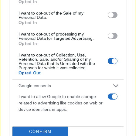
Ωστόσο τα έξι κομβικά σημεία που θα καθορίσουν
Opted In
use your data for below specified purposes in below Google
το «πακέτο της ΔΕΘ» είναι τα εξής:
consent section.
I want to opt-out of the Sale of my
Personal Data.
Opted In
Μεθαύριο Τετάρτη 7 Σεπτεμβρίου, θα
υπάρξουν ανακοινώσεις από την ΕΛΣΤΑΤ για
I want to opt-out of processing my
Personal Data for Targeted Advertising.
το ύψος της ανάπτυξης το 2ο τρίμηνο του
Opted In
2022. Όλες οι εκτιμήσεις συγκλίνουν ότι
I want to opt-out of Collection, Use,
αυτή θα είναι ιδιαίτερα υψηλή, τηρουμένων
Retention, Sale, and/or Sharing of my
των αναλογιών, και έτσι θα συντηρήσουν
Personal Data that Is Unrelated with the
Purposes for which it was collected.
την πρόβλεψη ότι η αύξηση του ΑΕΠ στην
Opted Out
Ελλάδα το 2022 θα είναι μία από την
υψηλότερη στην Ευρωζώνη, στηριζόμενη
Google consents
κυρίως στον τουρισμό.
I want to allow Google to enable storage
related to advertising like cookies on web or
Δύο ημέρες μετά, την Παρασκευή 9
device identifiers in apps.
Σεπτεμβρίου, θα υπάρξουν ανακοινώσεις,
επίσης από την ΕΛΣΤΑΤ, για το ύψος του
πληθωρισμού, που εκτός συγκλονιστικού
CONFIRM
απροόπτου, θα σημειώσει για δεύτερο