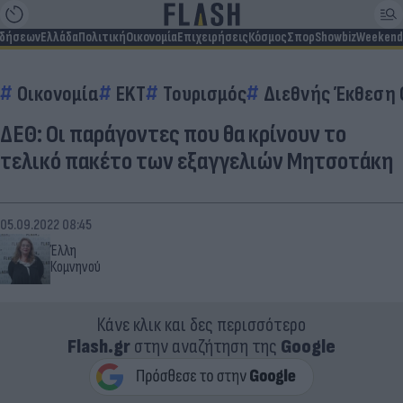
ιδήσεων
Ελλάδα
Πολιτική
Οικονομία
Επιχειρήσεις
Κόσμος
Σπορ
Showbiz
Weekend
Οικονομία
EKT
Τουρισμός
Διεθνής Έκθεση 
ΔΕΘ: Οι παράγοντες που θα κρίνουν το
τελικό πακέτο των εξαγγελιών Μητσοτάκη
05.09.2022 08:45
Έλλη
Κομνηνού
Κάνε κλικ και δες περισσότερο
Flash.gr
στην αναζήτηση της
Google