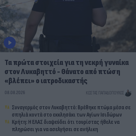
Τα πρώτα στοιχεία για τη νεκρή γυναίκα
στον Λυκαβηττό - Θάνατο από πτώση
«βλέπει» ο ιατροδικαστής
08.08.2026
ΚΏΣΤΑΣ ΠΑΠΑΔΌΠΟΥΛΟΣ
Συναγερμός στον Λυκαβηττό: Βρέθηκε πτώμα μέσα σε
σπηλιά κοντά στο εκκλησάκι των Αγίων Ισιδώρων
Κρήτη: Η ΕΛΑΣ διαψεύδει ότι τουρίστας ήθελε να
πληρώσει για να ασελγήσει σε ανήλικη