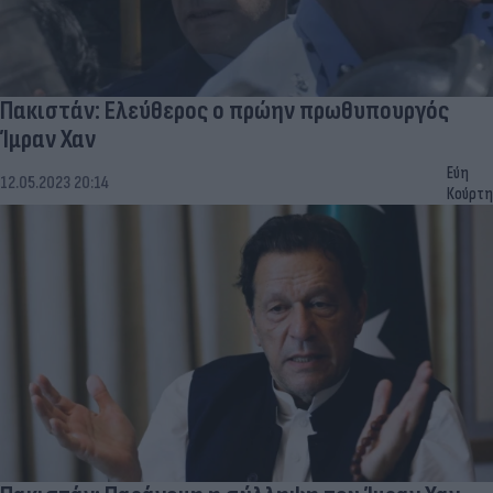
Πακιστάν: Ελεύθερος ο πρώην πρωθυπουργός
Ίμραν Χαν
Εύη
12.05.2023 20:14
Κούρτη