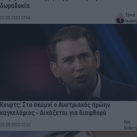
δωροδοκία
Τάνια
22.09.2023 17:04
Γκιώση
Κουρτς: Στο σκαμνί ο Αυστριακός πρώην
καγκελάριος - Δικάζεται για διαφθορά
Εύη
18.08.2023 22:32
Κούρτη