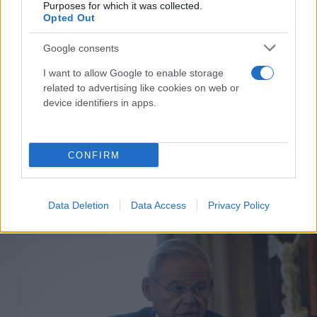
Purposes for which it was collected.
Opted Out
Google consents
I want to allow Google to enable storage
related to advertising like cookies on web or
device identifiers in apps.
Ερντογάν για Μενέντεζ: Ευκαιρία για την Τουρκία
CONFIRM
να «τρέξει» η αγορά των F-16 – Περιμένουμε
ξεκάθαρη απάντηση από τις ΗΠΑ
Data Deletion
Data Access
Privacy Policy
Αγγελική
26.09.2023 14:23
Γιαννακού