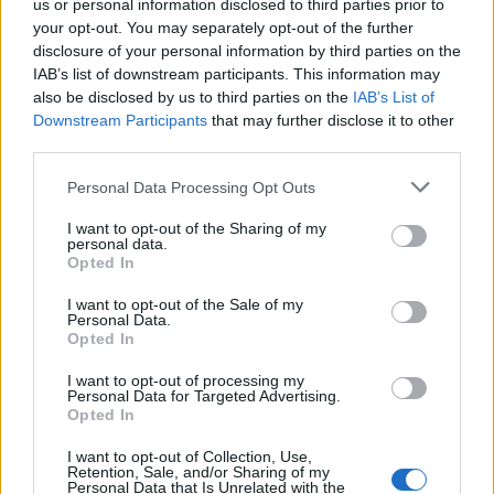
us or personal information disclosed to third parties prior to
Γεωργία
03.11.2023 13:48
your opt-out. You may separately opt-out of the further
Κακή
disclosure of your personal information by third parties on the
IAB’s list of downstream participants. This information may
also be disclosed by us to third parties on the
IAB’s List of
Downstream Participants
that may further disclose it to other
third parties.
Please note that this website/app uses one or more Google
Personal Data Processing Opt Outs
services and may gather and store information including but
not limited to your visit or usage behaviour. You may click to
I want to opt-out of the Sharing of my
personal data.
grant or deny consent to Google and its third-party tags to
Opted In
use your data for below specified purposes in below Google
consent section.
I want to opt-out of the Sale of my
Personal Data.
Συνάντηση Φλωρίδη με Κινέζο αξιωματούχο - Η
Opted In
διαφθορά στο επίκεντρο
I want to opt-out of processing my
Personal Data for Targeted Advertising.
Γεωργία
24.10.2023 16:04
Opted In
Κακή
I want to opt-out of Collection, Use,
Retention, Sale, and/or Sharing of my
Personal Data that Is Unrelated with the