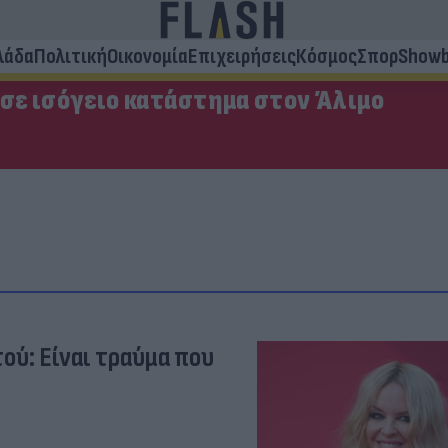
λάδα
Πολιτική
Οικονομία
Επιχειρήσεις
Κόσμος
Σπορ
Showb
 σε ισόγειο κατάστημα στον Άλιμο
τού: Είναι τραύμα που