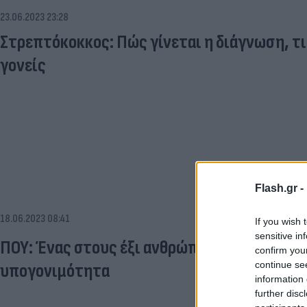
23.06.2023 23:28
Στρεπτόκοκκος: Πώς γίνεται η διάγνωση, τι
γονείς
Flash.gr -
18.06.2023 08:41
If you wish 
sensitive in
ΠΟΥ: Ένας στους έξι ανθρώπους παγκοσμίω
confirm you
continue se
υπογονιμότητα
information 
further disc