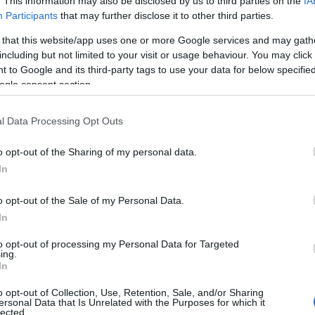
. This information may also be disclosed by us to third parties on the
IA
Participants
that may further disclose it to other third parties.
Έλλη
Κομνηνού
 that this website/app uses one or more Google services and may gath
ητά δείχνει αν παθαίνετε
including but not limited to your visit or usage behaviour. You may click 
 to Google and its third-party tags to use your data for below specifi
ogle consent section.
l Data Processing Opt Outs
o opt-out of the Sharing of my personal data.
In
o opt-out of the Sale of my Personal Data.
In
Εύη
to opt-out of processing my Personal Data for Targeted
Κούρτη
ing.
αγογράφηση γονιδιακών
In
o opt-out of Collection, Use, Retention, Sale, and/or Sharing
ersonal Data that Is Unrelated with the Purposes for which it
lected.