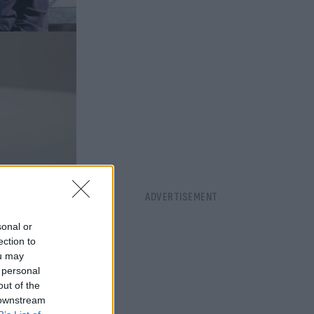
sonal or
ection to
ou may
 personal
out of the
 downstream