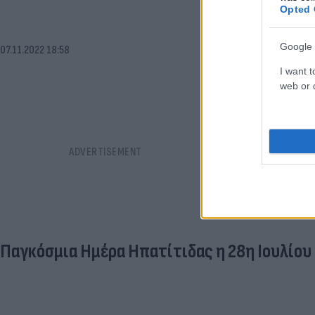
Opted 
Google 
07.11.2022 18:58
I want t
web or d
Παγκόσμια Ημέρα Ηπατίτιδας η 28η Ιουλίου