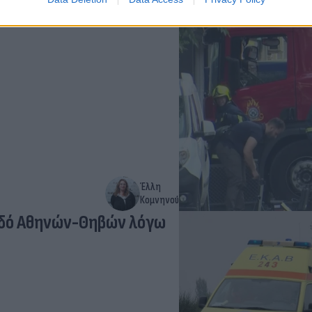
- Συναγερμός και για
Έλλη
Κομνηνού
οδό Αθηνών-Θηβών λόγω