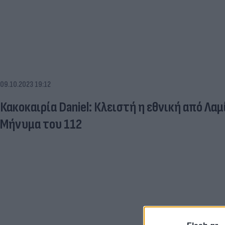
09.10.2023 19:12
Κακοκαιρία Daniel: Κλειστή η εθνική από Λα
Μήνυμα του 112