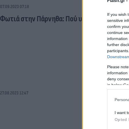
Flash.gr -
07.09.2023 07:18
If you wish 
Φωτιά στην Πάρνηθα: Πού υπάρχει διακοπή
sensitive in
confirm you
continue se
information 
further disc
participants
Downstream 
Please note
information 
deny consent
in below Go
27.08.2023 12:47
Persona
I want t
Opted 