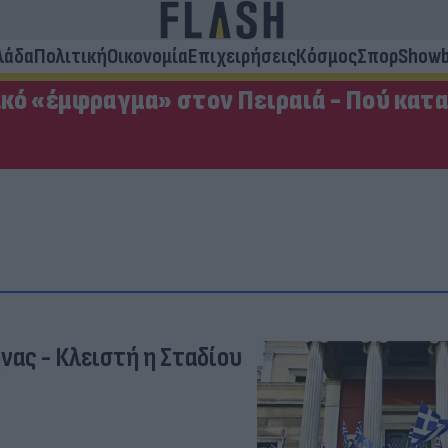
λάδα
Πολιτική
Οικονομία
Επιχειρήσεις
Κόσμος
Σπορ
Showb
κό «έμφραγμα» στον Πειραιά - Πού κατ
ας - Κλειστή η Σταδίου