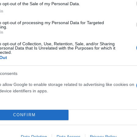
o opt-out of the Sale of my Personal Data.
In
to opt-out of processing my Personal Data for Targeted
ing.
In
o opt-out of Collection, Use, Retention, Sale, and/or Sharing
ersonal Data that Is Unrelated with the Purposes for which it
 Εθνική Οδό από Ελευσίνα
lected.
Out
consents
o allow Google to enable storage related to advertising like cookies on
evice identifiers in apps.
CONFIRM
Φώτης
Νάκος
Data Deletion
Data Access
Privacy Policy