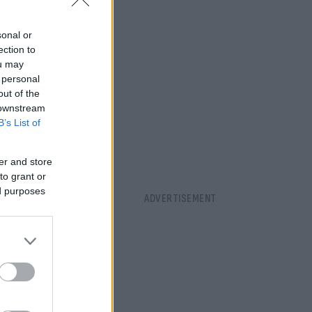
sonal or
ection to
ou may
 personal
out of the
 downstream
B’s List of
er and store
to grant or
ed purposes