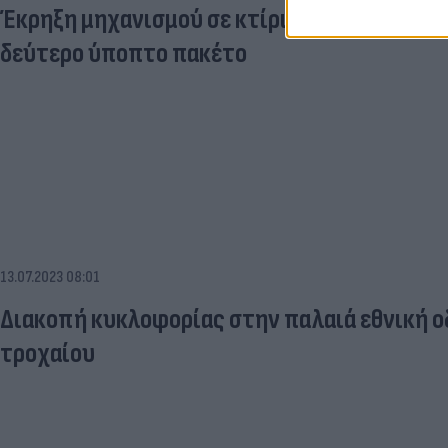
Έκρηξη μηχανισμού σε κτίριο στην Αχαρνών 
δεύτερο ύποπτο πακέτο
13.07.2023 08:01
Διακοπή κυκλοφορίας στην παλαιά εθνική 
τροχαίου