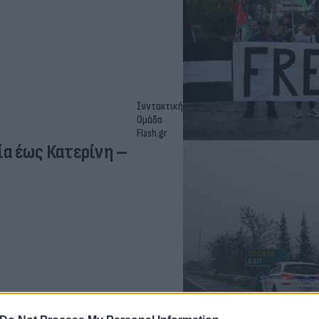
Συντακτική
Ομάδα
Flash.gr
μία έως Κατερίνη –