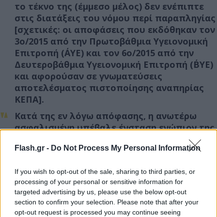
το τέκνο της (έμμεσο μέλος) δεν ενέπιπτε
στις διατάξεις του νόμου περί παραπληγίας
[σχετικές: οι αποφάσεις που εκδόθηκαν τον
3ο/2015 από την Πρωτοβάθμια Υγειονομική
Επιτροπή (Α΄ΥΕ) και τον 6ο/2015 από την
Δευτεροβάθμια Υγειονομική Επιτροπή (Β΄ΥΕ)
και αφορούσαν σε γνωματεύσεις
αποτελέσματος πιστοποίησης αναπηρίας
ΚΕΠΑ].
Κατά της εν λόγω απόφασης, η ανωτέρω
ασφαλισμένη υπέβαλε ένσταση ενώπιον της
Τοπικής Διοικητικής Επιτροπής, η οποία
Flash.gr -
Do Not Process My Personal Information
έγινε ομόφωνα δεκτή (8ος/ 2018).
Σε εκτέλεση της παραπάνω απόφασης,
If you wish to opt-out of the sale, sharing to third parties, or
εξεδόθη απόφαση του Διευθυντή ΕΦΚΑ
processing of your personal or sensitive information for
Μισθωτών Θεσσαλονίκης τον 9ο/2018 και
targeted advertising by us, please use the below opt-out
ανακλήθηκε η αρχική απορριπτική που είχε
section to confirm your selection. Please note that after your
εκδοθεί τον 7ο/2015.
opt-out request is processed you may continue seeing