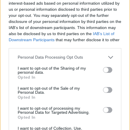
interest-based ads based on personal information utilized by
Με απόφαση που εκδόθηκε τον 9ο/2018
us or personal information disclosed to third parties prior to
χορηγήθηκε στο τέκνο επίδομα
your opt-out. You may separately opt-out of the further
τετραπληγίας-παραπληγίας από 13/1/2015
disclosure of your personal information by third parties on the
IAB’s list of downstream participants. This information may
έως 31/1/2018, με γνώση του ενδιαφερόμενου
also be disclosed by us to third parties on the
IAB’s List of
ότι η απόφαση υπόκειται σε προσφυγή και
Downstream Participants
that may further disclose it to other
σε περίπτωση που γίνει δεκτή η προσφυγή
third parties.
του e-ΕΦΚΑ από το Διοικητικό Πρωτοδικείο
Θεσσαλονίκης, θα επιστρέψει εντόκως
Please note that this website/app uses one or more Google
Personal Data Processing Opt Outs
services and may gather and store information including but
οποιοδήποτε ποσό εισπράξει με την
not limited to your visit or usage behaviour. You may click to
I want to opt-out of the Sharing of my
απόφαση αυτή.
personal data.
grant or deny consent to Google and its third-party tags to
Opted In
Εν συνεχεία το 2020, με απόφαση του
use your data for below specified purposes in below Google
Διοικητικού Πρωτοδικείου Θεσσαλονίκης
consent section.
I want to opt-out of the Sale of my
Personal Data.
έγινε παραπομπή σε Δευτεροβάθμια
Opted In
Υγειονομική Επιτροπή (Β΄ΥΕ).
I want to opt-out of processing my
Η Δευτεροβάθμια Υγειονομική Επιτροπή
Personal Data for Targeted Advertising.
(Β΄ΥΕ) με απόφαση που εκδόθηκε τον
Opted In
12ο/2020, αποφάνθηκε ότι το τέκνο Θ.Σ δεν
I want to opt-out of Collection, Use,