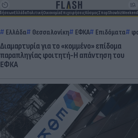
ιδήσεων
Ελλάδα
Πολιτική
Οικονομία
Επιχειρήσεις
Κόσμος
Σπορ
Showbiz
Weekend
Ελλάδα
Θεσσαλονίκη
ΕΦΚΑ
Επιδόματα
φ
Διαμαρτυρία για το «κομμένο» επίδομα
παραπληγίας φοιτητή-Η απάντηση του
ΕΦΚΑ