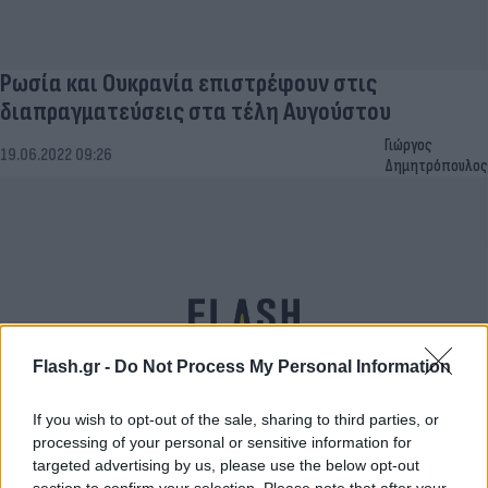
Ρωσία και Ουκρανία επιστρέφουν στις
διαπραγματεύσεις στα τέλη Αυγούστου
Γιώργος
19.06.2022 09:26
Δημητρόπουλος
Flash.gr -
Do Not Process My Personal Information
If you wish to opt-out of the sale, sharing to third parties, or
processing of your personal or sensitive information for
Ουκρανία: «Κατάπαυση πυρός μόνο αν
targeted advertising by us, please use the below opt-out
section to confirm your selection. Please note that after your