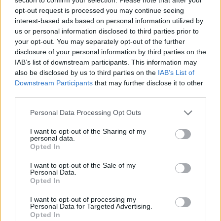
αποσυρθούν πλήρως τα ρωσικά στρατεύματα»,
opt-out request is processed you may continue seeing
λέει ο Ποντόλιακ
interest-based ads based on personal information utilized by
us or personal information disclosed to third parties prior to
Αγγελική
19.05.2022 14:52
Γιαννακού
your opt-out. You may separately opt-out of the further
disclosure of your personal information by third parties on the
IAB’s list of downstream participants. This information may
also be disclosed by us to third parties on the
IAB’s List of
Downstream Participants
that may further disclose it to other
third parties.
Please note that this website/app uses one or more Google
Personal Data Processing Opt Outs
services and may gather and store information including but
not limited to your visit or usage behaviour. You may click to
I want to opt-out of the Sharing of my
personal data.
grant or deny consent to Google and its third-party tags to
Opted In
use your data for below specified purposes in below Google
consent section.
I want to opt-out of the Sale of my
Personal Data.
Πόλεμος στην Ουκρανία: «Το Κίεβο έχει πλήρη
Opted In
έλλειψη επιθυμίας να διαπραγματευθεί», λέει ο
I want to opt-out of processing my
Πεσκόφ
Personal Data for Targeted Advertising.
Opted In
Αγγελική