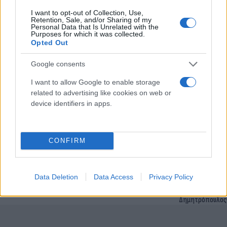
18.05.2022 13:55
Γιαννακού
I want to opt-out of Collection, Use,
Retention, Sale, and/or Sharing of my
Personal Data that Is Unrelated with the
Purposes for which it was collected.
Opted Out
Google consents
I want to allow Google to enable storage
related to advertising like cookies on web or
device identifiers in apps.
CONFIRM
Ουκρανία: Η Ρωσία απειλεί με αποχώρηση από
τις συνομιλίες - Αφορμή η επίθεση στο
Μπελγκορόντ [vids]
Data Deletion
Data Access
Privacy Policy
Γιώργος
01.04.2022 21:04
Δημητρόπουλος