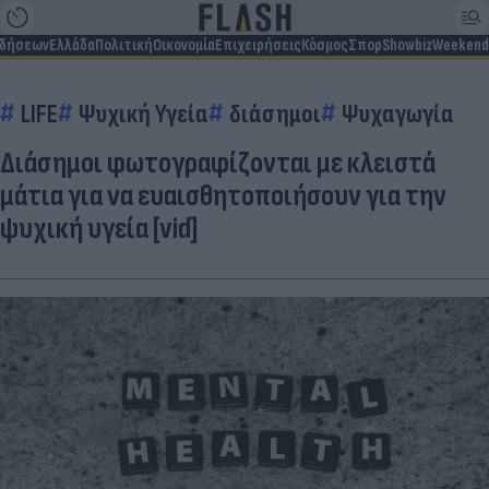
ιδήσεων
Ελλάδα
Πολιτική
Οικονομία
Επιχειρήσεις
Κόσμος
Σπορ
Showbiz
Weekend
LIFE
Ψυχική Υγεία
διάσημοι
Ψυχαγωγία
Διάσημοι φωτογραφίζονται με κλειστά
μάτια για να ευαισθητοποιήσουν για την
ψυχική υγεία [vid]