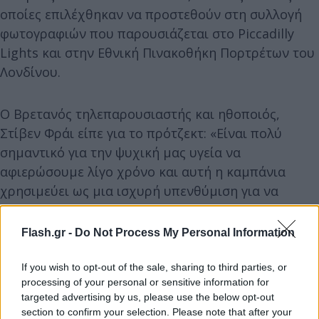
οποίες επιλέχθηκαν να προστεθούν στη συλλογή
φωτογραφιών που παρουσιάζεται στο Piccadilly
Lights και στην Εθνική Πινακοθήκη Πορτρέτων του
Λονδίνου.
Ο Βρετανός τηλεπαρουσιαστής και ηθοποιός,
Στίβεν Φράι είπε για το πρότζεκτ: «Είναι πολύ
σημαντικό για την ψυχική μας υγεία να
αφιερώσουμε λίγο χρόνο και αυτή η καμπάνια
χρησιμεύει ως μια ισχυρή υπενθύμιση για να
βρούμε το χρόνο να αναπνεύσουμε, να
επανασυνδεθούμε και να ανακτήσουμε μια
Flash.gr -
Do Not Process My Personal Information
αίσθηση διαύγειας».
If you wish to opt-out of the sale, sharing to third parties, or
processing of your personal or sensitive information for
targeted advertising by us, please use the below opt-out
section to confirm your selection. Please note that after your