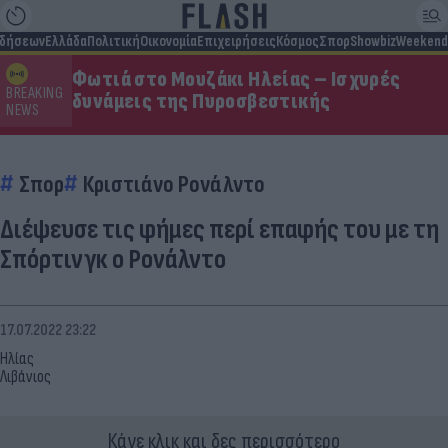
ιδήσεων
Ελλάδα
Πολιτική
Οικονομία
Επιχειρήσεις
Κόσμος
Σπορ
Showbiz
Weekend
Φωτιά στο Μουζάκι Ηλείας – Ισχυρές
BREAKING
δυνάμεις της Πυροσβεστικής
NEWS
Σπορ
Κριστιάνο Ρονάλντο
Διέψευσε τις φήμες περί επαφής του με τη
Σπόρτινγκ ο Ρονάλντο
17.07.2022 23:22
Ηλίας
Λιβάνιος
Κάνε κλικ και δες περισσότερο