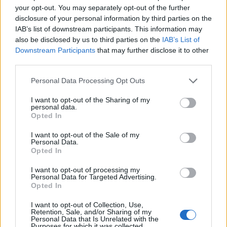
Φαμπρίτσιο Ρομάνο, δεν έχει σκοπό να επιστρέψει
your opt-out. You may separately opt-out of the further
disclosure of your personal information by third parties on the
στην Σπόρτινγκ αυτό το καλοκαίρι.
IAB’s list of downstream participants. This information may
also be disclosed by us to third parties on the
IAB’s List of
Downstream Participants
that may further disclose it to other
third parties.
Please note that this website/app uses one or more Google
Personal Data Processing Opt Outs
services and may gather and store information including but
not limited to your visit or usage behaviour. You may click to
I want to opt-out of the Sharing of my
personal data.
grant or deny consent to Google and its third-party tags to
Opted In
use your data for below specified purposes in below Google
consent section.
I want to opt-out of the Sale of my
Personal Data.
Opted In
I want to opt-out of processing my
Personal Data for Targeted Advertising.
Opted In
I want to opt-out of Collection, Use,
Retention, Sale, and/or Sharing of my
Personal Data that Is Unrelated with the
Purposes for which it was collected.