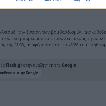
κλεισμό, την ένταση των βομβαρδισμών. Διακυβεύε
αυτούς να μπορέσουν να φέρουν εις πέρας τη δουλε
ρος της ΜΚΟ, αναφέροντας ότι το «80% του πληθυσ
ερο
Flash.gr
στην αναζήτηση της
Google