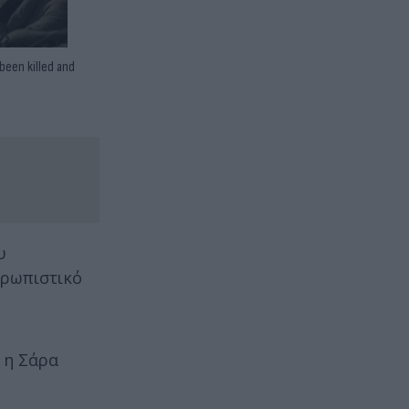
been killed and
υ
θρωπιστικό
 η Σάρα