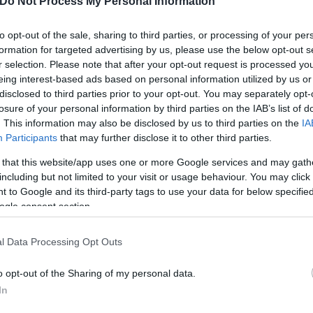
Do Not Process My Personal Information
ό την παλαιστινιακή ισλαμιστική οργάνωση κατά τ
to opt-out of the sale, sharing to third parties, or processing of your per
formation for targeted advertising by us, please use the below opt-out s
r selection. Please note that after your opt-out request is processed y
eing interest-based ads based on personal information utilized by us or
disclosed to third parties prior to your opt-out. You may separately opt-
losure of your personal information by third parties on the IAB’s list of
. This information may also be disclosed by us to third parties on the
IA
Participants
that may further disclose it to other third parties.
 that this website/app uses one or more Google services and may gath
including but not limited to your visit or usage behaviour. You may click 
 to Google and its third-party tags to use your data for below specifi
ogle consent section.
l Data Processing Opt Outs
οχών στα σύνορα, επέβαλε «πλήρη πολιορκία» στη 
o opt-out of the Sharing of my personal data.
In
της υδροδότησης στον παλαιστινιακό θύλακα, ύστερ
ων.