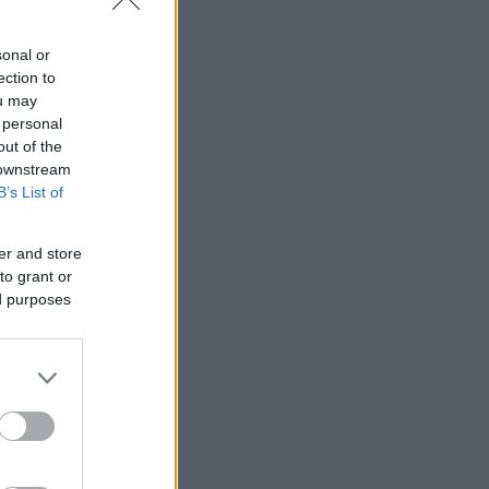
ου κράτους
sonal or
ection to
ou may
 personal
out of the
 downstream
B’s List of
er and store
to grant or
ed purposes
Λωρίδα της
α από την