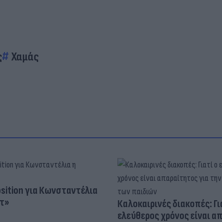
ς
Χαμάς
osition για Κωνσταντέλια
τ»
Καλοκαιρινές διακοπές: Γι
ελεύθερος χρόνος είναι α