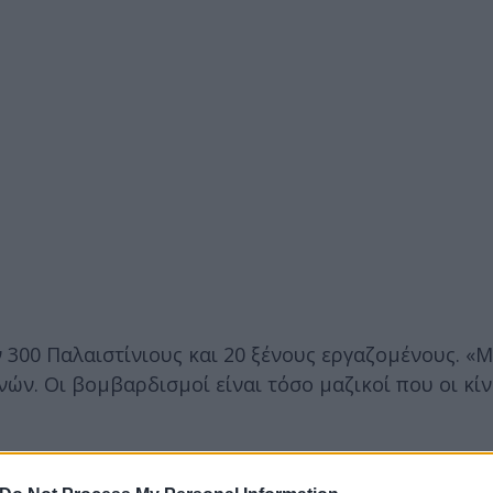
ν 300 Παλαιστίνιους και 20 ξένους εργαζομένους. 
ν. Οι βομβαρδισμοί είναι τόσο μαζικοί που οι κίν
τη Λωρίδα της Γάζας, που ελέγχεται από τη Χαμάς 