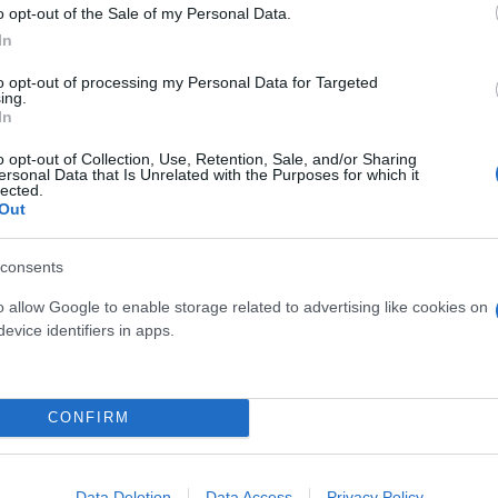
o opt-out of the Sale of my Personal Data.
In
ιλεί από την πλευρά της να εκτελεί ομήρους που α
to opt-out of processing my Personal Data for Targeted
ιά, γυναίκες καθώς και νέοι που αιχμαλωτίστηκαν 
ing.
In
o opt-out of Collection, Use, Retention, Sale, and/or Sharing
ersonal Data that Is Unrelated with the Purposes for which it
lected.
ότε μπορούν να αντέξουν οι ομάδες μας; Χρειαζόμα
Out
ική βοήθεια, να φέρουμε εξοπλισμό, να αντικαταστ
consents
o allow Google to enable storage related to advertising like cookies on
evice identifiers in apps.
CONFIRM
Data Deletion
Data Access
Privacy Policy