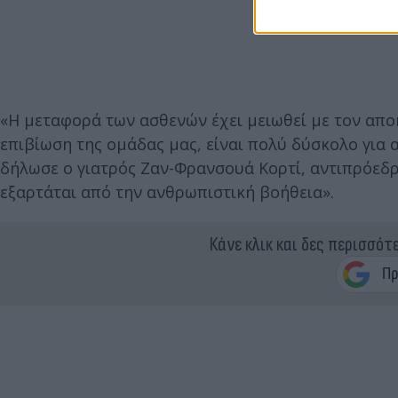
«Η μεταφορά των ασθενών έχει μειωθεί με τον απο
επιβίωση της ομάδας μας, είναι πολύ δύσκολο για 
δήλωσε ο γιατρός Ζαν-Φρανσουά Κορτί, αντιπρόεδ
εξαρτάται από την ανθρωπιστική βοήθεια».
Κάνε κλικ και δες περισσότ