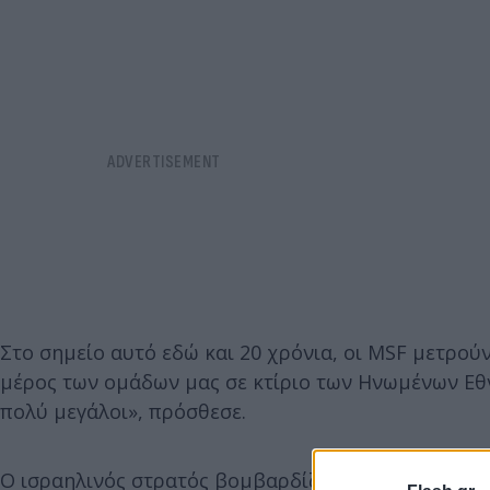
Στο σημείο αυτό εδώ και 20 χρόνια, οι MSF μετρού
μέρος των ομάδων μας σε κτίριο των Ηνωμένων Εθνώ
πολύ μεγάλοι», πρόσθεσε.
Ο ισραηλινός στρατός βομβαρδίζει από το Σάββατο 