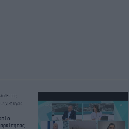
ατί ο
παραίτητος