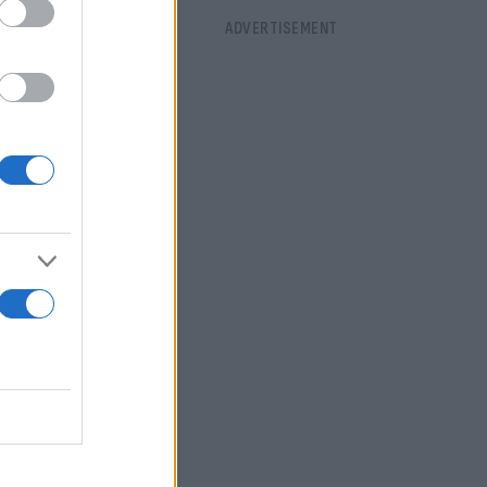
πήχθησαν στο
ενώ
στε έναν
ήσουμε τις