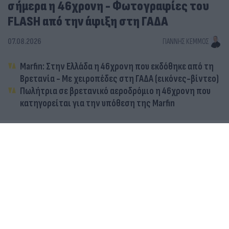
σήμερα η 46χρονη - Φωτογραφίες του
FLASH από την άφιξη στη ΓΑΔΑ
07.08.2026
ΓΙΆΝΝΗΣ ΚΈΜΜΟΣ
Marfin: Στην Ελλάδα η 46χρονη που εκδόθηκε από τη
Βρετανία - Με χειροπέδες στη ΓΑΔΑ (εικόνες-βίντεο)
Πωλήτρια σε βρετανικό αεροδρόμιο η 46χρονη που
κατηγορείται για την υπόθεση της Marfin