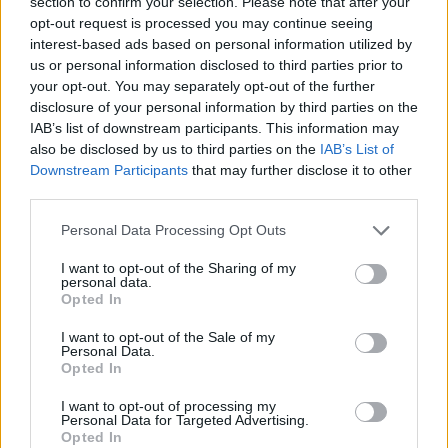
section to confirm your selection. Please note that after your
σακίδιο που περιείχε εκρηκτικό μηχανισμό.
opt-out request is processed you may continue seeing
interest-based ads based on personal information utilized by
us or personal information disclosed to third parties prior to
your opt-out. You may separately opt-out of the further
disclosure of your personal information by third parties on the
IAB’s list of downstream participants. This information may
also be disclosed by us to third parties on the
IAB’s List of
Downstream Participants
that may further disclose it to other
third parties.
Please note that this website/app uses one or more Google
Personal Data Processing Opt Outs
services and may gather and store information including but
not limited to your visit or usage behaviour. You may click to
I want to opt-out of the Sharing of my
personal data.
grant or deny consent to Google and its third-party tags to
Opted In
use your data for below specified purposes in below Google
consent section.
I want to opt-out of the Sale of my
Personal Data.
Opted In
I want to opt-out of processing my
Personal Data for Targeted Advertising.
Opted In