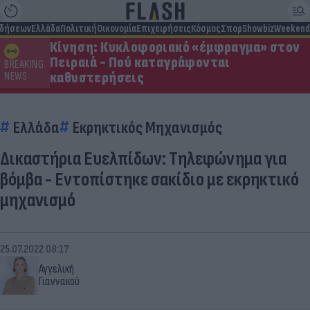
ιδήσεων
Ελλάδα
Πολιτική
Οικονομία
Επιχειρήσεις
Κόσμος
Σπορ
Showbiz
Weekend
Κίνηση: Κυκλοφοριακό «έμφραγμα» στον
Πειραιά - Πού καταγράφονται
BREAKING
καθυστερήσεις
NEWS
Ελλάδα
Εκρηκτικός Μηχανισμός
Δικαστήρια Ευελπίδων: Τηλεφώνημα για
βόμβα - Εντοπίστηκε σακίδιο με εκρηκτικό
μηχανισμό
25.07.2022 08:17
Αγγελική
Γιαννακού