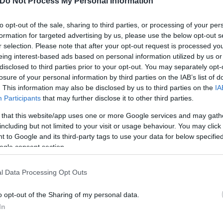
Do Not Process My Personal Information
άρμακα που έχουν βρεθεί!
to opt-out of the sale, sharing to third parties, or processing of your per
formation for targeted advertising by us, please use the below opt-out s
r selection. Please note that after your opt-out request is processed y
eing interest-based ads based on personal information utilized by us or
disclosed to third parties prior to your opt-out. You may separately opt-
losure of your personal information by third parties on the IAB’s list of
. This information may also be disclosed by us to third parties on the
IA
Participants
that may further disclose it to other third parties.
 that this website/app uses one or more Google services and may gath
including but not limited to your visit or usage behaviour. You may click 
 to Google and its third-party tags to use your data for below specifi
ogle consent section.
l Data Processing Opt Outs
ίμα τι θα έπρεπε να γίνει;
o opt-out of the Sharing of my personal data.
In
ατωθεί!