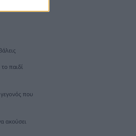
βάλεις
 το παιδί
 γεγονός που
να ακούσει