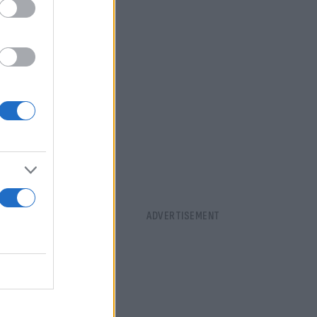
ο με την
κλείνει τις
ικές
ε να ανοίξει