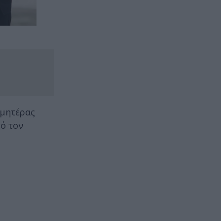
 μητέρας
ό τον