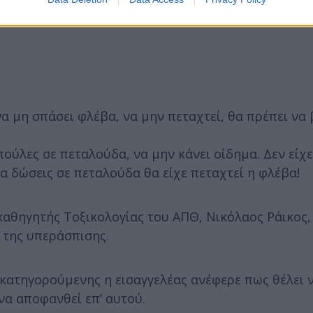
α μη σπάσει φλέβα, να μην πεταχτεί, θα πρέπει να 
πούλες σε πεταλούδα, να μην κάνει οίδημα. Δεν είχε
 να δώσεις σε πεταλούδα θα είχε πεταχτεί η φλέβα!
καθηγητής Τοξικολογίας του ΑΠΘ, Νικόλαος Ράικος,
 της υπεράσπισης.
 κατηγορούμενης η εισαγγελέας ανέφερε πως θέλει 
να αποφανθεί επ’ αυτού.