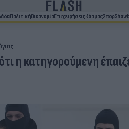
λάδα
Πολιτική
Οικονομία
Επιχειρήσεις
Κόσμος
Σπορ
Showb
ύγιας
 ότι η κατηγορούμενη έπαιζ