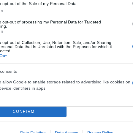
ος σε τέσσερα 24 ώρα!
o opt-out of the Sale of my Personal Data.
In
οια φάρμακα. Ο Ράικος έστειλε χαρτογραφήματα μόν
γιατροί τα έδωσε η κατηγορούμενη σύμφωνα με το
to opt-out of processing my Personal Data for Targeted
ing.
In
 να κάθεται να παίζει με τα φάρμακα και να ανοιγο
o opt-out of Collection, Use, Retention, Sale, and/or Sharing
ersonal Data that Is Unrelated with the Purposes for which it
lected.
Out
πό 2 χρόνια με προηγμένη έρευνα. Μετά τις τηλεοπτ
 βρει τα φάρμακα με τη μια; Πόσες αμπούλες έπρεπ
consents
o allow Google to enable storage related to advertising like cookies on
evice identifiers in apps.
CONFIRM
Data Deletion
Data Access
Privacy Policy