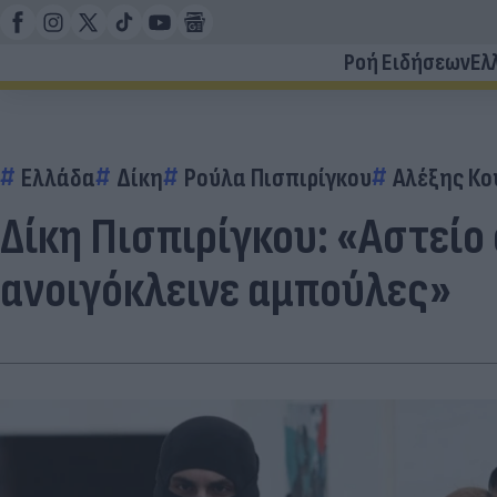
Ροή Ειδήσεων
Ελ
Ελλάδα
Δίκη
Ρούλα Πισπιρίγκου
Αλέξης Κο
Δίκη Πισπιρίγκου: «Αστείο
ανοιγόκλεινε αμπούλες»