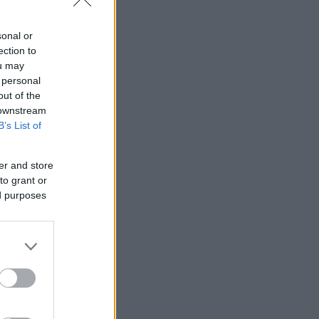
sonal or
ection to
ou may
 personal
out of the
 downstream
B’s List of
er and store
to grant or
ed purposes