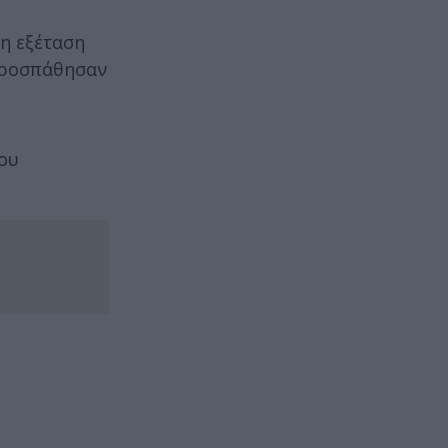
ση εξέταση
προσπάθησαν
ιου