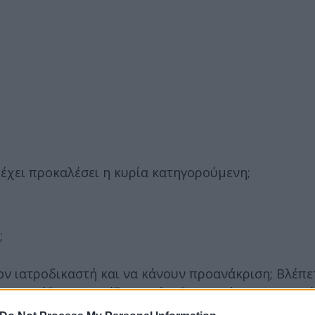
 έχει προκαλέσει η κυρία κατηγορούμενη;
;
τον ιατροδικαστή και να κάνουν προανάκριση; Βλέπε
 στο Παίδων ισχυρίζονται ότι δεν χορήγησαν κεταμί
ριος Ράικος έδινε πληροφορίες σε δημοσιογράφους.