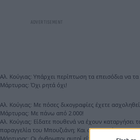
Αλ. Κούγιας: Υπάρχει περίπτωση τα επεισόδια να τα
Μάρτυρας: Όχι ρητά όχι!
Αλ. Κούγιας: Με πόσες δικογραφίες έχετε ασχοληθεί
Μάρτυρας: Με πάνω από 2.000!
Αλ. Κούγιας: Είδατε πουθενά να έχουν καταργήσει 
παραγγελία του Μπουζιάνη; Και οι γιατροί της ΜΕΘ
Μάρτυρας: Οι άνθρωποι αυτοί είχαν φοβηθεί. Ο κύ