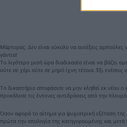
Μάρτυρας: Δεν είναι εύκολο να ανοίξεις αμπούλες ν
γάντια!
Το λιγότερο μισή ώρα διαδικασία είναι να βάζει αμ
ούτε σε χέρι ούτε σε μηρό ίχνη τέτοια. Έξι ενέσεις
Το δικαστήριο αποφάσισε να μην κληθεί εκ νέου ο 
προκάλεσε τις έντονες αντιδράσεις από την πλευρά
Όσον αφορά το αίτημα για ψυχιατρική εξέταση της
πρώτα την απολογία της κατηγορουμένης και μετά 