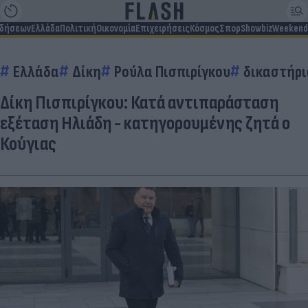
ιδήσεων
Ελλάδα
Πολιτική
Οικονομία
Επιχειρήσεις
Κόσμος
Σπορ
Showbiz
Weekend
Ελλάδα
Δίκη
Ρούλα Πισπιρίγκου
δικαστήρι
Δίκη Πισπιρίγκου: Κατά αντιπαράσταση
εξέταση Ηλιάδη - κατηγορουμένης ζητά ο
Κούγιας