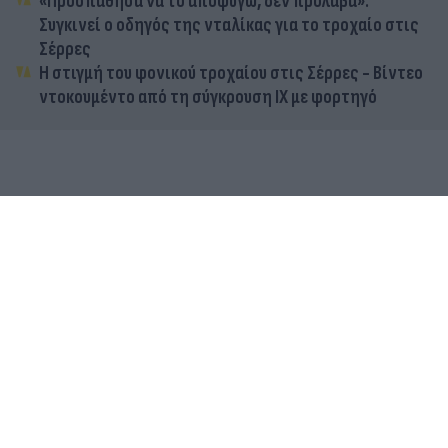
«Προσπάθησα να το αποφύγω, δεν πρόλαβα»:
Συγκινεί ο οδηγός της νταλίκας για το τροχαίο στις
Σέρρες
Η στιγμή του φονικού τροχαίου στις Σέρρες - Βίντεο
ντοκουμέντο από τη σύγκρουση ΙΧ με φορτηγό