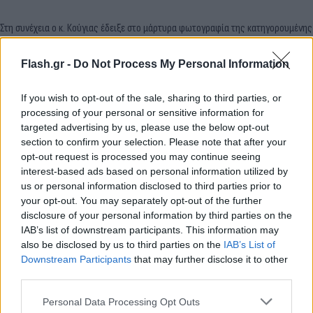
Στη συνέχεια ο κ. Κούγιας έδειξε στο μάρτυρα φωτογραφία της κατηγορουμένης
με την Τζωρτζίνα αγκαλιά και τον ρώτησε να συμπεραίνει από αυτή τη
φωτογραφία πως η κατηγορουμένη είναι μια αδιάφορη μάνα.
Flash.gr -
Do Not Process My Personal Information
If you wish to opt-out of the sale, sharing to third parties, or
Ηλιάδης:
Είναι μια φωτογραφία που δείχνει τη
processing of your personal or sensitive information for
μάνα με τη Τζωρτζίνα να είναι κοντά. Δεν ξέρω για
targeted advertising by us, please use the below opt-out
ποιο λόγο είναι τραβηγμένη αυτή φωτογραφία.
section to confirm your selection. Please note that after your
opt-out request is processed you may continue seeing
interest-based ads based on personal information utilized by
Κούγιας
(δείχνει άλλη παρόμοια φωτογραφία):
us or personal information disclosed to third parties prior to
Αυτή η φωτογραφία;
your opt-out. You may separately opt-out of the further
disclosure of your personal information by third parties on the
IAB’s list of downstream participants. This information may
Ηλιάδης:
Είναι μια στοργική φωτογραφία.
also be disclosed by us to third parties on the
IAB’s List of
Downstream Participants
that may further disclose it to other
third parties.
Κούγιας:
Αν είχατε δει αυτή τη φωτογραφία τότε
που τραβήχτηκε στο νοσοκομείο θα είχατε την ίδια
Please note that this website/app uses one or more Google
Personal Data Processing Opt Outs