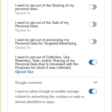
services and may gather and store information including but
άποψη για την κατηγορουμένη;
not limited to your visit or usage behaviour. You may click to
I want to opt-out of the Sharing of my
personal data.
grant or deny consent to Google and its third-party tags to
Opted In
use your data for below specified purposes in below Google
Ηλιάδης:
Την άποψή μου την έχω καταθέσει δεν
consent section.
I want to opt-out of the Sale of my
μπορώ να κρίνω από μια φωτογραφία.
Personal Data.
Opted In
Πρόεδρος:
Ποιος την έχει τραβήξει αυτή τη
I want to opt-out of processing my
Personal Data for Targeted Advertising.
φωτογραφία;
Opted In
I want to opt-out of Collection, Use,
Πισπιρίγκου:
Ο Μάνος μέσα στη ΜΕΘ.
Retention, Sale, and/or Sharing of my
Personal Data that Is Unrelated with the
Purposes for which it was collected.
Opted Out
Κούγιας:
Είναι μια μάνα άψυχη σε αυτή τη
φωτογραφία;
Google consents
I want to allow Google to enable storage
Ηλιάδης:
Ναι έχει σε αυτή που δείχνετε τώρα έχει
related to advertising like cookies on web or
device identifiers in apps.
βλεματική επαφή με το παιδί.