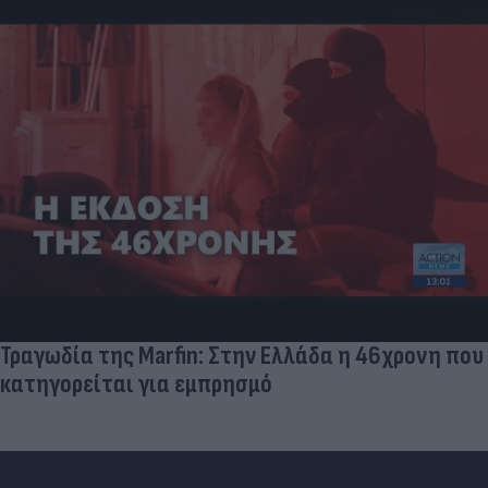
Δέκα εκατομμύρια followers δεν κάνουν λάθος- Η
Ντιλέτα Λεότα με μαγιό έγινε ξανά viral (photos)