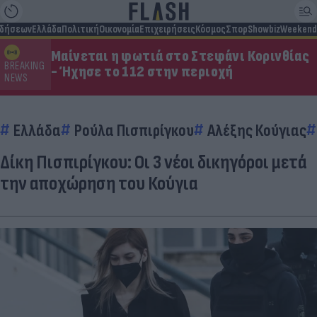
ιδήσεων
Ελλάδα
Πολιτική
Οικονομία
Επιχειρήσεις
Κόσμος
Σπορ
Showbiz
Weekend
Μαίνεται η φωτιά στο Στεφάνι Κορινθίας
BREAKING
- Ήχησε το 112 στην περιοχή
NEWS
Ελλάδα
Ρούλα Πισπιρίγκου
Αλέξης Κούγιας
Δίκη Πισπιρίγκου: Οι 3 νέοι δικηγόροι μετά
την αποχώρηση του Κούγια