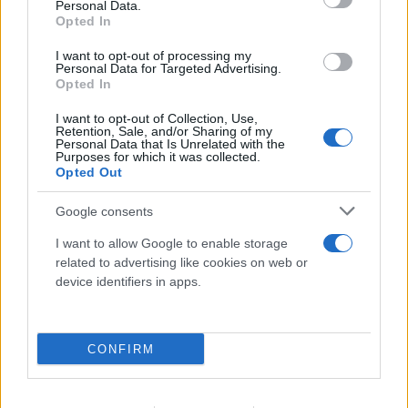
Personal Data.
Opted In
I want to opt-out of processing my
Personal Data for Targeted Advertising.
Opted In
I want to opt-out of Collection, Use,
Retention, Sale, and/or Sharing of my
Personal Data that Is Unrelated with the
Purposes for which it was collected.
Opted Out
Google consents
Εντυπωσιακές εικόνες: Οι κρυφές γαλάζιες
I want to allow Google to enable storage
λίμνες της Βόρειας Εύβοιας στα παλιά
related to advertising like cookies on web or
device identifiers in apps.
ορυχεία
07.08.2026
CONFIRM