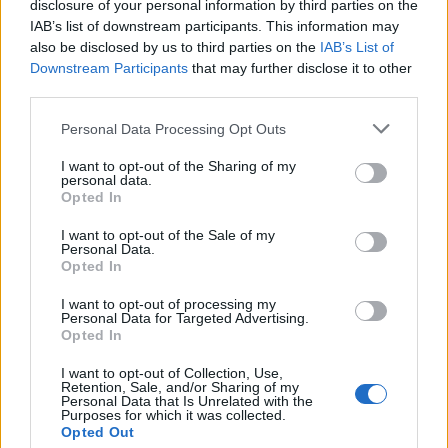
disclosure of your personal information by third parties on the
Στέλιο Λεριό, αναδεικνύει τα κοινωνικά
IAB’s list of downstream participants. This information may
also be disclosed by us to third parties on the
IAB’s List of
αντανακλαστικά του Συλλόγου.
Downstream Participants
that may further disclose it to other
third parties.
«Η προσπάθειά μας δεν σταματάει εδώ. Σύντομα θα
Please note that this website/app uses one or more Google
Personal Data Processing Opt Outs
ακολουθήσουν νέες καινοτόμες προτάσεις, με
services and may gather and store information including but
σκοπό τη βελτίωση των συνθηκών της δικηγορίας,
not limited to your visit or usage behaviour. You may click to
I want to opt-out of the Sharing of my
personal data.
την ενίσχυση των νέων συναδέλφων και την
grant or deny consent to Google and its third-party tags to
Opted In
use your data for below specified purposes in below Google
αναβάθμιση του κύρους του επαγγέλματος.
consent section.
I want to opt-out of the Sale of my
Ελπίζουμε όλες οι δυνάμεις του Δ.Σ. να
Personal Data.
υιοθετήσουν τις προτάσεις μας -όπως προς τιμήν
Opted In
τους έπραξαν τώρα-, διότι τα προβλήματα είναι
I want to opt-out of processing my
Personal Data for Targeted Advertising.
κοινά και η λύση τους μας ωφελεί όλους»,
Opted In
σημείωσε σε ανάρτηση του ο Σύμβουλος του ΔΣΑ
I want to opt-out of Collection, Use,
Στέλιος Λεριός.
Retention, Sale, and/or Sharing of my
Personal Data that Is Unrelated with the
Purposes for which it was collected.
Opted Out
Κάνε κλικ και δες περισσότερο