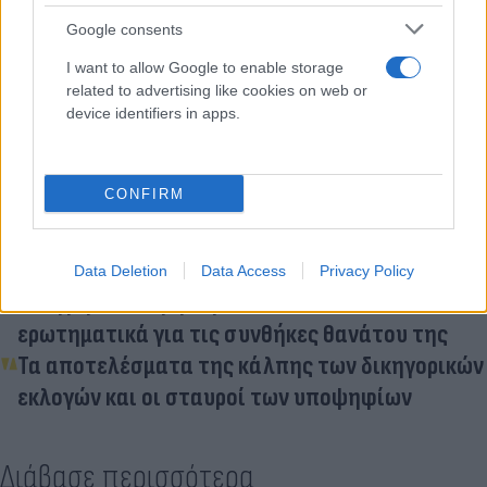
Flash.gr
στην αναζήτηση της
Google
Google consents
I want to allow Google to enable storage
related to advertising like cookies on web or
device identifiers in apps.
Διάβασε σχετικά
CONFIRM
Δίκη Πισπιρίγκου: Οι 3 νέοι δικηγόροι μετά την
αποχώρηση του Κούγια
Data Deletion
Data Access
Privacy Policy
Δικηγόρος Μαίρης Χρονοπούλου: Πολλά
ερωτηματικά για τις συνθήκες θανάτου της
Τα αποτελέσματα της κάλπης των δικηγορικών
εκλογών και οι σταυροί των υποψηφίων
Διάβασε περισσότερα