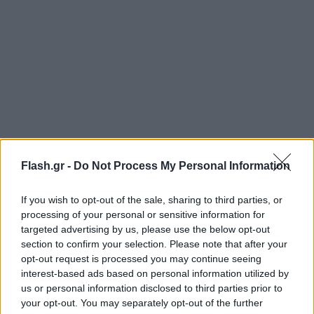
Flash.gr -
Do Not Process My Personal Information
Πρόκειται για μια κίνηση η οποία επιβραβεύει τους
άριστους και συγχρόνως ενισχύει τους πιο
If you wish to opt-out of the sale, sharing to third parties, or
processing of your personal or sensitive information for
ευάλωτους οικονομικά. Το πρόγραμμα
targeted advertising by us, please use the below opt-out
υποτροφιών, αλλά και το επίδομα στις μητέρες
section to confirm your selection. Please note that after your
δικηγόρους, για το οποίο, επίσης ελήφθη απόφαση
opt-out request is processed you may continue seeing
από το Δ.Σ. της Αθήνας μετά από πρόταση της
interest-based ads based on personal information utilized by
us or personal information disclosed to third parties prior to
αρμόδιας επιτροπής, αποτελούμενης από τους
your opt-out. You may separately opt-out of the further
Συμβούλους Κώστα Καρέτσο, Δημήτρη Λυρίτση και