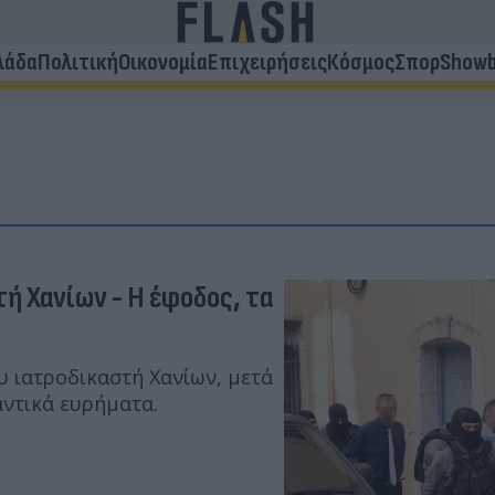
λάδα
Πολιτική
Οικονομία
Επιχειρήσεις
Κόσμος
Σπορ
Showb
ή Χανίων - Η έφοδος, τα
υ ιατροδικαστή Χανίων, μετά
αντικά ευρήματα.