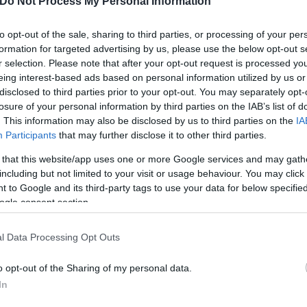
Do Not Process My Personal Information
ταύρου Γεωργίου δείχνει τον
to opt-out of the sale, sharing to third parties, or processing of your per
όγου.
formation for targeted advertising by us, please use the below opt-out s
r selection. Please note that after your opt-out request is processed y
eing interest-based ads based on personal information utilized by us or
disclosed to third parties prior to your opt-out. You may separately opt-
losure of your personal information by third parties on the IAB’s list of
. This information may also be disclosed by us to third parties on the
IA
Participants
that may further disclose it to other third parties.
Γιάννης
 that this website/app uses one or more Google services and may gath
Τσούρτης
including but not limited to your visit or usage behaviour. You may click 
 to Google and its third-party tags to use your data for below specifi
ogle consent section.
l Data Processing Opt Outs
o opt-out of the Sharing of my personal data.
In