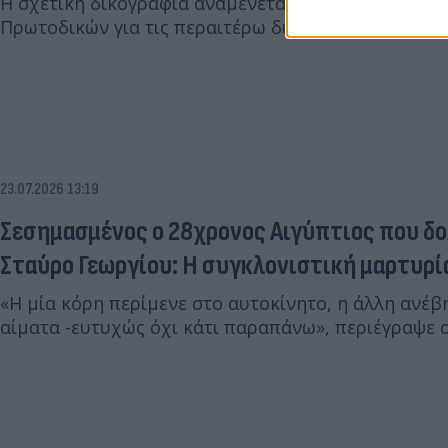
Η σχετική δικογραφία αναμένεται να διαβιβαστεί σ
Πρωτοδικών για τις περαιτέρω δικαστικές ενέργειες
23.07.2026 13:19
Σεσημασμένος ο 28χρονος Αιγύπτιος που δ
Σταύρο Γεωργίου: Η συγκλονιστική μαρτυρί
«Η μία κόρη περίμενε στο αυτοκίνητο, η άλλη ανέβη
αίματα -ευτυχώς όχι κάτι παραπάνω», περιέγραψε 