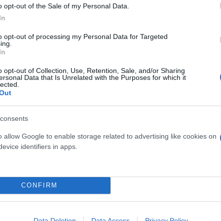
o opt-out of the Sale of my Personal Data.
In
η στον 28χρονο – Πήρε
to opt-out of processing my Personal Data for Targeted
ing.
In
o opt-out of Collection, Use, Retention, Sale, and/or Sharing
ν 28χρονο Αιγύπτιο, έλαβε
ersonal Data that Is Unrelated with the Purposes for which it
lected.
ρα 27 Ιουλίου.
Out
consents
o allow Google to enable storage related to advertising like cookies on
evice identifiers in apps.
Συντακτική
Ομάδα
Flash.gr
ξεις ο ιατροδικαστής
CONFIRM
Data Deletion
Data Access
Privacy Policy