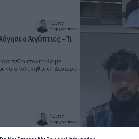
Γιώργος
Γεωργακόπουλος
όγησε ο Αιγύπτιος - Τι
η για ανθρωποκτονία με
ι να απολογηθεί τη Δευτέρα
Γιώργος
Γεωργακόπουλος
ος βγαίνει από το