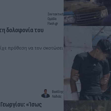
Συντακτική
Ομάδα
Flash.gr
τη δολοφονία του
είχε πρόθεση να τον σκοτώσει
Βασίλης
Λαδιάς
 Γεωργίου: «Ίσως