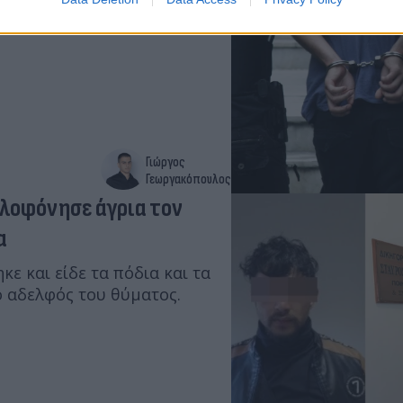
την αρμόδια Εισαγγελία
.
Γιώργος
Γεωργακόπουλος
ολοφόνησε άγρια τον
α
κε και είδε τα πόδια και τα
ο αδελφός του θύματος.