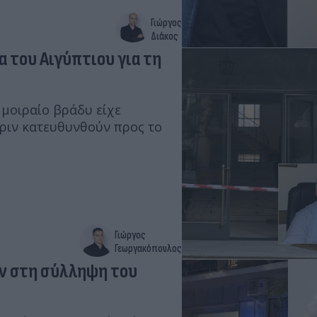
Γιώργος
Διάκος
α του Αιγύπτιου για τη
 μοιραίο βράδυ είχε
πριν κατευθυνθούν προς το
Γιώργος
Γεωργακόπουλος
αν στη σύλληψη του