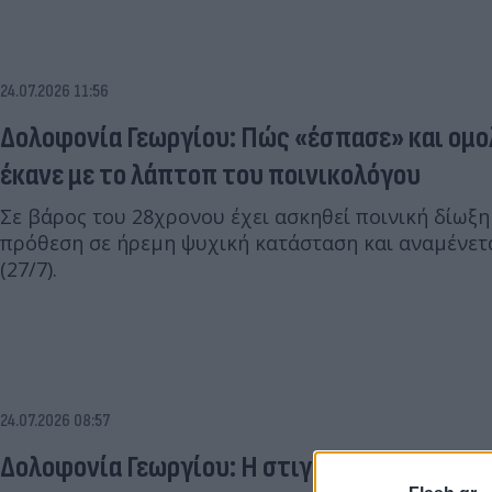
24.07.2026 11:56
Δολοφονία Γεωργίου: Πώς «έσπασε» και ομολ
έκανε με το λάπτοπ του ποινικολόγου
Σε βάρος του 28χρονου έχει ασκηθεί ποινική δίωξ
πρόθεση σε ήρεμη ψυχική κατάσταση και αναμένετα
(27/7).
24.07.2026 08:57
Δολοφονία Γεωργίου: Η στιγμή που ο 28χρον