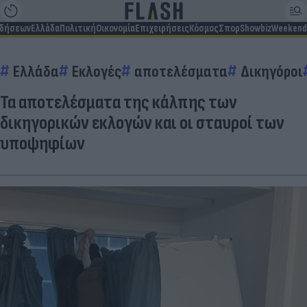
ιδήσεων
Ελλάδα
Πολιτική
Οικονομία
Επιχειρήσεις
Κόσμος
Σπορ
Showbiz
Weekend
Ελλάδα
Εκλογές
αποτελέσματα
Δικηγόροι
Τα αποτελέσματα της κάλπης των
δικηγορικών εκλογών και οι σταυροί των
υποψηφίων