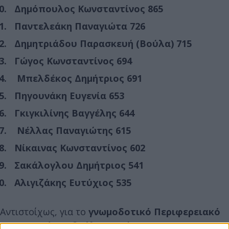
Δημόπουλος Κωνσταντίνος 865
Παντελεάκη Παναγιώτα 726
Δημητριάδου Παρασκευή (Βούλα) 715
Γώγος Κωνσταντίνος 694
Μπελδέκος Δημήτριος 691
Πηγουνάκη Ευγενία 653
Γκιγκιλίνης Βαγγέλης 644
Νέλλας Παναγιώτης 615
Νίκαινας Κωνσταντίνος 602
Σακάλογλου Δημήτριος 541
Αλιγιζάκης Ευτύχιος 535
Αντιστοίχως, για το
γνωμοδοτικό Περιφερειακό
Διοικητικό Συμβούλιο της Ένωσης
σε