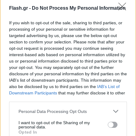
ενσωμάτωση 42 εκ των 43 εκλογικών
Flash.gr -
Do Not Process My Personal Information
τμημάτων (εκτός της Χίου) ψήφισαν
4.976
δικηγόροι
και οι υποψήφιοι έλαβαν τους εξής
If you wish to opt-out of the sale, sharing to third parties, or
processing of your personal or sensitive information for
σταυρούς:
targeted advertising by us, please use the below opt-out
section to confirm your selection. Please note that after your
opt-out request is processed you may continue seeing
interest-based ads based on personal information utilized by
us or personal information disclosed to third parties prior to
your opt-out. You may separately opt-out of the further
disclosure of your personal information by third parties on the
IAB’s list of downstream participants. This information may
also be disclosed by us to third parties on the
IAB’s List of
Downstream Participants
that may further disclose it to other
third parties.
Please note that this website/app uses one or more Google
Personal Data Processing Opt Outs
services and may gather and store information including but
not limited to your visit or usage behaviour. You may click to
I want to opt-out of the Sharing of my
personal data.
grant or deny consent to Google and its third-party tags to
Opted In
use your data for below specified purposes in below Google