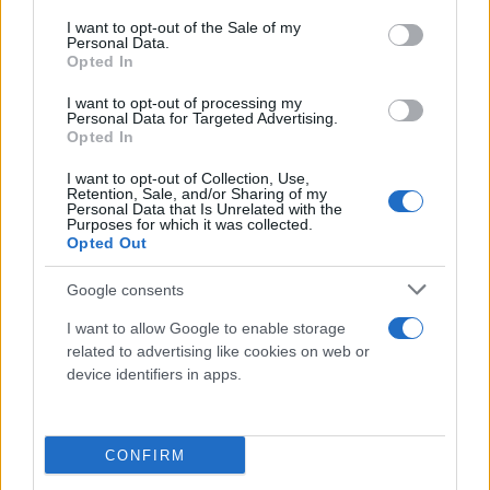
consent section.
I want to opt-out of the Sale of my
Personal Data.
Opted In
I want to opt-out of processing my
Personal Data for Targeted Advertising.
Opted In
I want to opt-out of Collection, Use,
Retention, Sale, and/or Sharing of my
Personal Data that Is Unrelated with the
Purposes for which it was collected.
Opted Out
Google consents
I want to allow Google to enable storage
related to advertising like cookies on web or
Χαραλαμπίδου Στυλιανή 395
device identifiers in apps.
Ελευθεριάδης Αθανάσιος 371
Μανωλεσάκης Νικόλαος 320
CONFIRM
Παρασύρης Ιωάννης 318