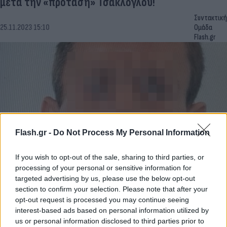
μετά την «πρόταση» Τσακλόγλου!
Συντακτική
25.11.2023 15:10
Ομάδα
Flash.gr
Flash.gr -
Do Not Process My Personal Information
If you wish to opt-out of the sale, sharing to third parties, or
processing of your personal or sensitive information for
Ο δικηγόρος του «δράκου των Εξαρχείων» μιλά
targeted advertising by us, please use the below opt-out
στο Flash.gr - Τι είπε στην απολογία
section to confirm your selection. Please note that after your
opt-out request is processed you may continue seeing
Γεωργία
25.11.2023 14:53
interest-based ads based on personal information utilized by
Κακή
us or personal information disclosed to third parties prior to