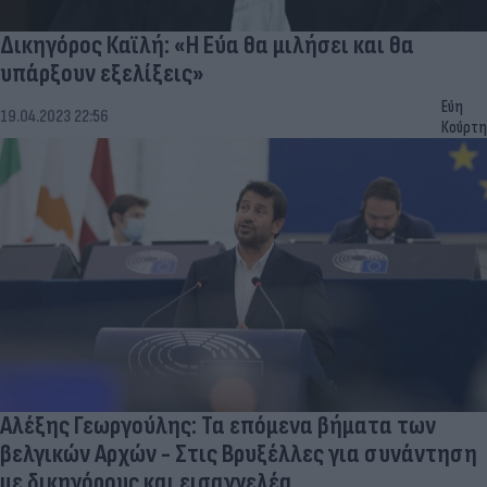
Δικηγόρος Καϊλή: «Η Εύα θα μιλήσει και θα
υπάρξουν εξελίξεις»
Εύη
19.04.2023 22:56
Κούρτη
Αλέξης Γεωργούλης: Τα επόμενα βήματα των
βελγικών Αρχών - Στις Βρυξέλλες για συνάντηση
με δικηγόρους και εισαγγελέα