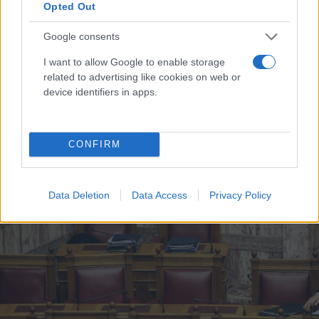
Opted Out
Google consents
I want to allow Google to enable storage
related to advertising like cookies on web or
device identifiers in apps.
Ο Κούγιας στον Άρειο Πάγο για «υπόθεση
διαφθοράς» στο ελληνικό ποδόσφαιρο
CONFIRM
Συντακτική
21.11.2023 21:04
Ομάδα
Flash.gr
Data Deletion
Data Access
Privacy Policy