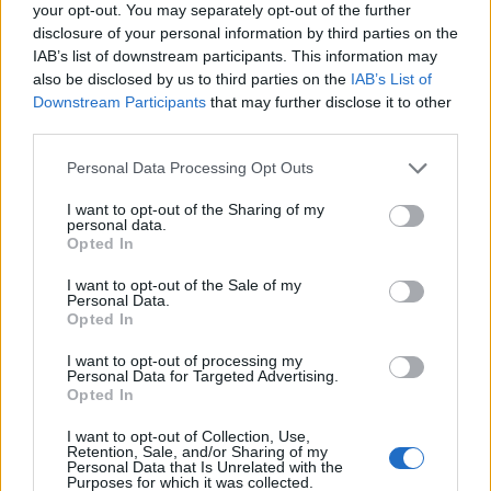
your opt-out. You may separately opt-out of the further
disclosure of your personal information by third parties on the
IAB’s list of downstream participants. This information may
also be disclosed by us to third parties on the
IAB’s List of
Downstream Participants
that may further disclose it to other
third parties.
Please note that this website/app uses one or more Google
Personal Data Processing Opt Outs
services and may gather and store information including but
not limited to your visit or usage behaviour. You may click to
I want to opt-out of the Sharing of my
personal data.
grant or deny consent to Google and its third-party tags to
Opted In
use your data for below specified purposes in below Google
Ο Αλέξης Κουγιας ανέλαβε την αισθητικό που
consent section.
I want to opt-out of the Sale of my
κατηγορείται για παράνομες επεμβάσεις
Personal Data.
Opted In
Συντακτική
25.11.2023 14:23
Ομάδα
I want to opt-out of processing my
Personal Data for Targeted Advertising.
Flash.gr
Opted In
I want to opt-out of Collection, Use,
Retention, Sale, and/or Sharing of my
Personal Data that Is Unrelated with the
Purposes for which it was collected.