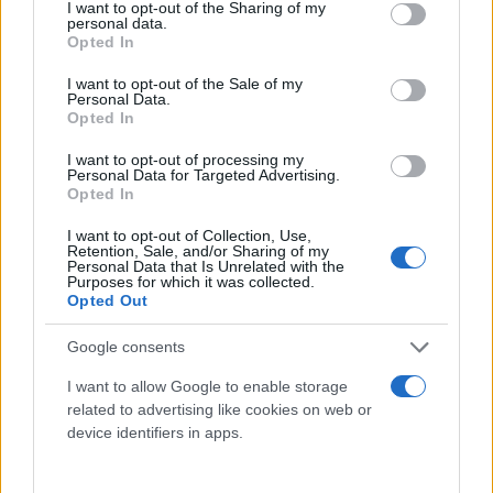
not limited to your visit or usage behaviour. You may click to
I want to opt-out of the Sharing of my
personal data.
grant or deny consent to Google and its third-party tags to
Opted In
Δίλοφο / Φωτ.: Intime
use your data for below specified purposes in below Google
consent section.
I want to opt-out of the Sale of my
Personal Data.
Από την κεντρική πλατεία του χωριού, το
Opted In
Μεσοχώρι, ξεκινούν ακτινωτά τα τρία βασικά
I want to opt-out of processing my
καλντερίμια του, τα οποία οδηγούν στις τρεις
Personal Data for Targeted Advertising.
Opted In
συνοικίες, τον Πέρα Μαχαλά, τον Πάνω Μαχαλά και
τον Κάτω Μαχαλά. Περπατώντας κανείς ανάμεσά
I want to opt-out of Collection, Use,
Retention, Sale, and/or Sharing of my
τους θα συναντήσει υψηλούς λιθόκτιστους
Personal Data that Is Unrelated with the
Purposes for which it was collected.
μαντρότοιχους που δυστυχώς του απαγορεύουν
Opted Out
μια κλεφτή ματιά στις υπέροχες ανθοστόλιστες
αυλές των σπιτιών, όμως θα τον κάνουν να
Google consents
αισθανθεί πως περπατά σε μια διαφορετική εποχή,
I want to allow Google to enable storage
τότε που και τα 100 αρχοντικά του χωριού
related to advertising like cookies on web or
device identifiers in apps.
κατοικούνταν από πλήθος κόσμου και δεκάδες
παιδιά έπαιζαν αμέριμνα στα λιθόστρωτα στενά και