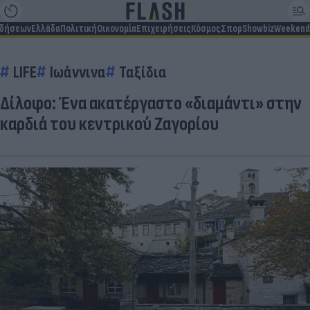
ιδήσεων
Ελλάδα
Πολιτική
Οικονομία
Επιχειρήσεις
Κόσμος
Σπορ
Showbiz
Weekend
LIFE
Ιωάννινα
Ταξίδια
Δίλοφο: Ένα ακατέργαστο «διαμάντι» στην
καρδιά του κεντρικού Ζαγορίου