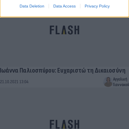
Data Deletion
Data Access
Privacy Policy
Ιωάννα Παλιοσπύρου: Ευχαριστώ τη Δικαιοσύνη
Αγγελική
21.10.2021 13:04
Γιαννακού