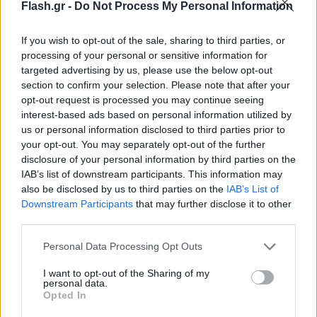
Flash.gr -
Do Not Process My Personal Information
If you wish to opt-out of the sale, sharing to third parties, or
Υπόθεση παρακολουθήσεων: Δήλωση του
processing of your personal or sensitive information for
targeted advertising by us, please use the below opt-out
Κυριάκου Μητσοτάκη
section to confirm your selection. Please note that after your
Αγγελική
opt-out request is processed you may continue seeing
08.08.2022 14:06
Γιαννακού
interest-based ads based on personal information utilized by
us or personal information disclosed to third parties prior to
your opt-out. You may separately opt-out of the further
disclosure of your personal information by third parties on the
IAB’s list of downstream participants. This information may
also be disclosed by us to third parties on the
IAB’s List of
Downstream Participants
that may further disclose it to other
third parties.
Please note that this website/app uses one or more Google
Personal Data Processing Opt Outs
services and may gather and store information including but
not limited to your visit or usage behaviour. You may click to
I want to opt-out of the Sharing of my
personal data.
grant or deny consent to Google and its third-party tags to
Opted In
Εμβολιασμός στο εξωτερικό: Είσοδος στο
use your data for below specified purposes in below Google