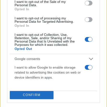
consent section.
anagnorisi.emvolio.gov.gr ή επίσκεψη σε ΚΕΠ
I want to opt-out of the Sale of my
Personal Data.
Opted In
Αγγελική
14.01.2022 15:13
Γιαννακού
I want to opt-out of processing my
Personal Data for Targeted Advertising.
Opted In
I want to opt-out of Collection, Use,
Retention, Sale, and/or Sharing of my
Personal Data that Is Unrelated with the
Purposes for which it was collected.
Opted Out
Google consents
I want to allow Google to enable storage
related to advertising like cookies on web or
device identifiers in apps.
Στάθης Παναγιωτόπουλος: Η πρώτη δήλωση
μετά τον σάλο
Αγγελική
CONFIRM
14.12.2021 10:54
Γιαννακού