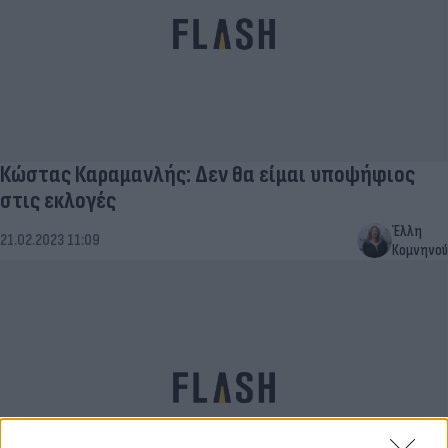
Κώστας Καραμανλής: Δεν θα είμαι υποψήφιος
στις εκλογές
Έλλη
21.02.2023 11:09
Κομνηνού