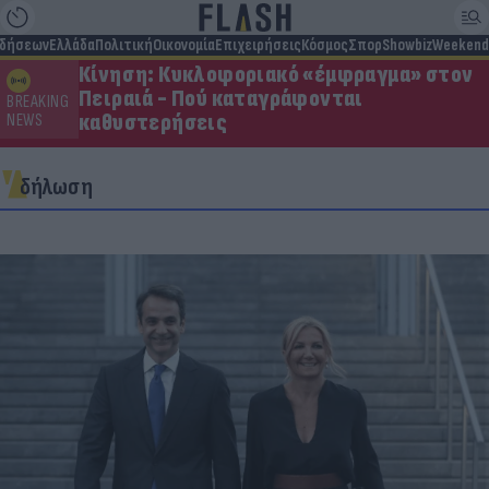
ιδήσεων
Ελλάδα
Πολιτική
Οικονομία
Επιχειρήσεις
Κόσμος
Σπορ
Showbiz
Weekend
Κίνηση: Κυκλοφοριακό «έμφραγμα» στον
Πειραιά - Πού καταγράφονται
BREAKING
καθυστερήσεις
NEWS
δήλωση