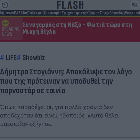
ιδήσεων
Ελλάδα
Πολιτική
Οικονομία
Επιχειρήσεις
Κόσμος
Σπορ
Showbiz
Weekend
Συναγερμός στη Νάξο - Φωτιά τώρα στη
BREAKING
Μικρή Βίγλα
NEWS
LIFE
Showbiz
Δήμητρα Στογιάννη: Αποκάλυψε τον λόγο
που της πρότειναν να υποδυθεί την
πορνοστάρ σε ταινία
Όπως παραδέχεται, για πολλά χρόνια δεν
αποδεχόταν ότι είναι ηθοποιός. «Αυτό θέλει
μαεστρία» εξήγησε.