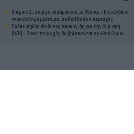
Καιρός: Στα ύψη ο υδράργυρος με 39άρια - Επικίνδυνο
«κοκτέιλ» με μελτέμια, σε Red Code 4 περιοχές
Πολύ υψηλός κίνδυνος πυρκαγιάς για την Κυριακή
(9/8) - Ποιες περιοχές θα βρίσκονται σε «Red Code»