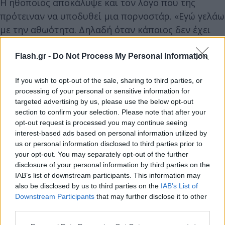
Η ηθοποιός αποκάλυψε και τον λόγο που της
πρότειναν να υποδυθεί μια πορνοστάρ. «Εγώ γελάω
με την αθωότητα. Δηλαδή όταν κάποιος δεν έχει
επιτήδευση σε αυτό που κάνει, όταν είναι πολύ
πηγαίο και αυθόρμητο.
Flash.gr -
Do Not Process My Personal Information
If you wish to opt-out of the sale, sharing to third parties, or
processing of your personal or sensitive information for
targeted advertising by us, please use the below opt-out
section to confirm your selection. Please note that after your
opt-out request is processed you may continue seeing
interest-based ads based on personal information utilized by
us or personal information disclosed to third parties prior to
your opt-out. You may separately opt-out of the further
disclosure of your personal information by third parties on the
IAB’s list of downstream participants. This information may
also be disclosed by us to third parties on the
IAB’s List of
Downstream Participants
that may further disclose it to other
third parties.
Please note that this website/app uses one or more Google