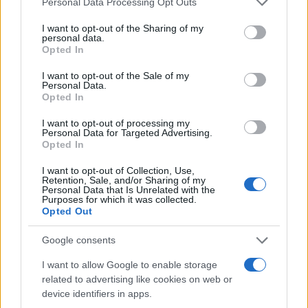
Personal Data Processing Opt Outs
services and may gather and store information including but
not limited to your visit or usage behaviour. You may click to
I want to opt-out of the Sharing of my
personal data.
grant or deny consent to Google and its third-party tags to
Opted In
use your data for below specified purposes in below Google
consent section.
I want to opt-out of the Sale of my
Personal Data.
Opted In
I want to opt-out of processing my
Personal Data for Targeted Advertising.
Opted In
I want to opt-out of Collection, Use,
Retention, Sale, and/or Sharing of my
Personal Data that Is Unrelated with the
Purposes for which it was collected.
Opted Out
Google consents
Και στο ''Αυστηρώς Κατάλληλο'' που έπαιξα την
πορνοστάρ, ρώτησα γιατί με πήραν και μου είπαν
I want to allow Google to enable storage
''γιατί αυτό που θέλουμε δεν θα το βγάλεις με
related to advertising like cookies on web or
device identifiers in apps.
πρόστυχο τρόπο''. Δηλαδή θα βγει με έναν τρόπο