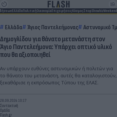
ιδήσεων
Ελλάδα
Πολιτική
Οικονομία
Επιχειρήσεις
Κόσμος
Σπορ
Showbiz
Weekend
Ελλάδα
Άγιος Παντελεήμονας
Αστυνομικό Τ
Δημογλίδου για θάνατο μετανάστη στον
Άγιο Παντελεήμονα: Υπάρχει οπτικό υλικό
που θα αξιοποιηθεί
Αν υπάρχουν ευθύνες αστυνομικών ή πολιτών για
το θάνατο του μετανάστη, αυτές θα καταλογιστούν,
ξεκαθάρισε η εκπρόσωπος Τύπου της ΕΛΑΣ.
28.09.2024 10:17
Συντακτική
Ομάδα
Flash.gr