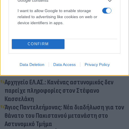
Google consents
I want to allow Google to enable storage
related to advertising like cookies on web or
Κάνε κλικ και δες περισσότερο
device identifiers in apps.
Flash.gr
στην αναζήτηση της
Google
CONFIRM
Διάβασε σχετικά
Data Deletion
Data Access
Privacy Policy
Αρχηγείο ΕΛ.ΑΣ.: Κανένας αστυνομικός δεν
παρείχε πληροφορίες στον Στέφανο
Κασσελάκη
Άγιος Παντελεήμονας: Νέα διαδήλωση για τον
θάνατο του Πακιστανού μετανάστη στο
Αστυνομικό Τμήμα