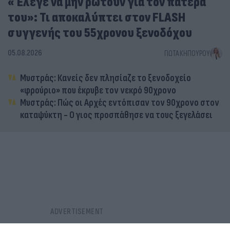
«Έλεγε να μην ρωτούν για τον πατέρα
του»: Τι αποκαλύπτει στον FLASH
συγγενής του 55χρονου ξενοδόχου
05.08.2026
ΓΙΏΤΑ ΚΗΠΟΥΡΟΎ
Μυστράς: Κανείς δεν πλησίαζε το ξενοδοχείο
«φρούριο» που έκρυβε τον νεκρό 90χρονο
Μυστράς: Πώς οι Αρχές εντόπισαν τον 90χρονο στον
καταψύκτη - Ο γιος προσπάθησε να τους ξεγελάσει