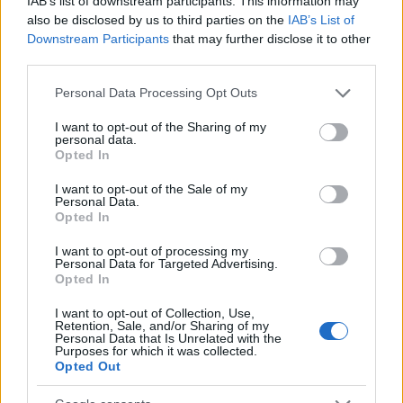
IAB’s list of downstream participants. This information may
also be disclosed by us to third parties on the
IAB’s List of
Downstream Participants
that may further disclose it to other
third parties.
Please note that this website/app uses one or more Google
Personal Data Processing Opt Outs
services and may gather and store information including but
not limited to your visit or usage behaviour. You may click to
I want to opt-out of the Sharing of my
personal data.
grant or deny consent to Google and its third-party tags to
Opted In
use your data for below specified purposes in below Google
consent section.
I want to opt-out of the Sale of my
Personal Data.
Opted In
I want to opt-out of processing my
Personal Data for Targeted Advertising.
«Υπάρχει υλικό και εκτός του Αστυνομικού
Opted In
Τμήματος, από το σημείο που έχει προσαχθεί ο
I want to opt-out of Collection, Use,
άνθρωπος αυτός και εντός, όπου επιτρέπεται και
Retention, Sale, and/or Sharing of my
Personal Data that Is Unrelated with the
δεν παραβιάζονται τα προσωπικά δεδομένα, γιατί
Purposes for which it was collected.
Opted Out
είναι συγκεκριμένα τα σημεία στα οποία ένα
αστυνομικό τμήμα μπορεί να διαθέτει κάμερες».