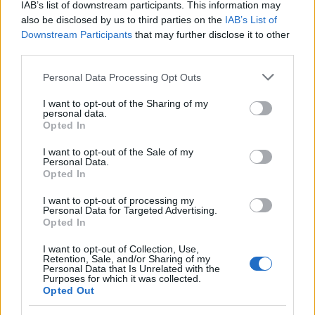
IAB’s list of downstream participants. This information may
also be disclosed by us to third parties on the
IAB’s List of
Downstream Participants
that may further disclose it to other
third parties.
Please note that this website/app uses one or more Google
Personal Data Processing Opt Outs
services and may gather and store information including but
not limited to your visit or usage behaviour. You may click to
I want to opt-out of the Sharing of my
personal data.
grant or deny consent to Google and its third-party tags to
Opted In
use your data for below specified purposes in below Google
consent section.
I want to opt-out of the Sale of my
Personal Data.
Opted In
I want to opt-out of processing my
Personal Data for Targeted Advertising.
Opted In
Παράλληλα, όπως προκύπτει από τα στοιχεία της
I want to opt-out of Collection, Use,
Retention, Sale, and/or Sharing of my
ΕΛΣΤΑΤ, τα διαζύγια το 2022 ανήλθαν σε 14.477
Personal Data that Is Unrelated with the
Purposes for which it was collected.
παρουσιάζοντας αύξηση κατά 4% σε σχέση με το
Opted Out
2021. Το 80% των διαζυγίων που εκδόθηκαν την