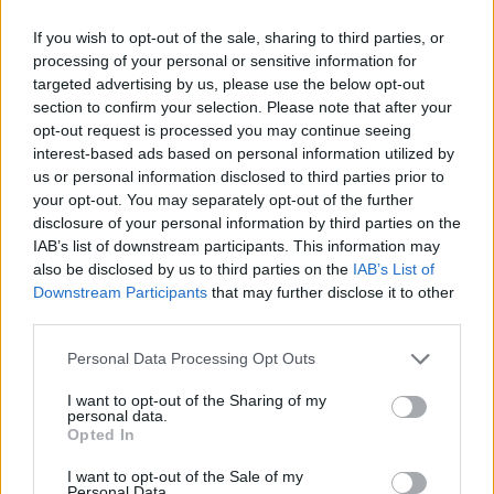
If you wish to opt-out of the sale, sharing to third parties, or
processing of your personal or sensitive information for
targeted advertising by us, please use the below opt-out
section to confirm your selection. Please note that after your
opt-out request is processed you may continue seeing
interest-based ads based on personal information utilized by
Από χθες το βράδυ στις 20.00 παραμένει ανοιχτή
us or personal information disclosed to third parties prior to
και η Λέσχη Φιλίας στον Αγ. Ελευθέριο (Αχαρνών
your opt-out. You may separately opt-out of the further
disclosure of your personal information by third parties on the
372, 210 2012334). Ο χώρος είναι θερμαινόμενος
IAB’s list of downstream participants. This information may
και παρέχονται πρωινό, πλήρες γεύμα, είδη
also be disclosed by us to third parties on the
IAB’s List of
προσωπικής υγιεινής και ροφήματα.
Downstream Participants
that may further disclose it to other
third parties.
Επίσης για τη διαχείριση ιδιαίτερων περιστατικών,
Please note that this website/app uses one or more Google
Personal Data Processing Opt Outs
services and may gather and store information including but
ο Δήμος Αθηναίων, συνεργάζεται με το ΕΚΑΒ, τον
not limited to your visit or usage behaviour. You may click to
I want to opt-out of the Sharing of my
ΟΚΑΝΑ, αλλά και άλλες οργανώσεις της κοινωνίας
personal data.
grant or deny consent to Google and its third-party tags to
Opted In
των πολιτών.
use your data for below specified purposes in below Google
consent section.
I want to opt-out of the Sale of my
Personal Data.