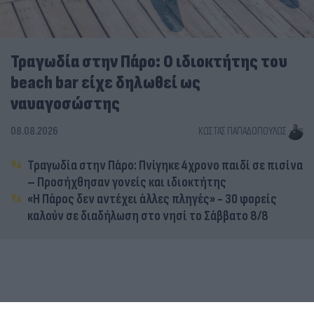
Τραγωδία στην Πάρο: Ο ιδιοκτήτης του
beach bar είχε δηλωθεί ως
ναυαγοσώστης
08.08.2026
ΚΏΣΤΑΣ ΠΑΠΑΔΌΠΟΥΛΟΣ
Τραγωδία στην Πάρο: Πνίγηκε 4χρονο παιδί σε πισίνα
– Προσήχθησαν γονείς και ιδιοκτήτης
«Η Πάρος δεν αντέχει άλλες πληγές» - 30 φορείς
καλούν σε διαδήλωση στο νησί το Σάββατο 8/8