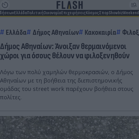
ιδήσεων
Ελλάδα
Πολιτική
Οικονομία
Επιχειρήσεις
Κόσμος
Σπορ
Showbiz
Weekend
Ελλάδα
Δήμος Αθηναίων
Κακοκαιρία
Φιλοξ
Δήμος Αθηναίων: Άνοιξαν θερμαινόμενοι
χώροι για όσους θέλουν να φιλοξενηθούν
Λόγω των πολύ χαμηλών θερμοκρασιών, ο Δήμος
Αθηναίων με τη βοήθεια της διεπιστημονικής
ομάδας του street work παρέχουν βοήθεια στους
πολίτες.