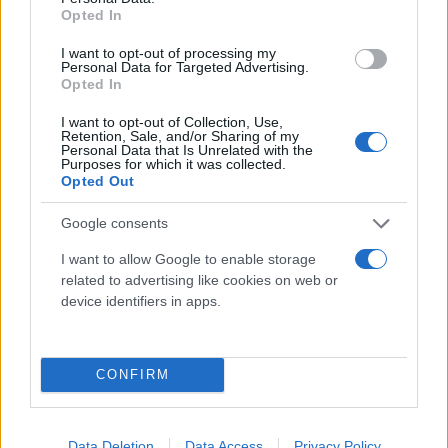
Σε περίπτωση έκτακτης ανάγκης, παρακαλούμε
Opted In
καλέστε την 24ωρη γραμμή επικοινωνίας του
I want to opt-out of processing my
Δήμου Αθηναίων 1595 (χρέωση ανάλογα με τον
Personal Data for Targeted Advertising.
Opted In
πάροχο).
I want to opt-out of Collection, Use,
Retention, Sale, and/or Sharing of my
Personal Data that Is Unrelated with the
Purposes for which it was collected.
Opted Out
Google consents
I want to allow Google to enable storage
related to advertising like cookies on web or
device identifiers in apps.
CONFIRM
Data Deletion
Data Access
Privacy Policy