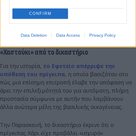
CONFIRM
Data Deletion
Data Access
Privacy Policy
«Χαστούκι» από το δικαστήριο
Για την ιστορία,
το Εφετείο απέρριψε την
υπόθεση του πρίγκιπα
, η οποία βασιζόταν στο
πώς μια επίσημη επιτροπή έλαβε την απόφαση να
άρει την επιλεξιμότητά του για αυτόματη, πλήρη
προστασία σύμφωνα με αυτήν που λαμβάνουν
άλλα ανώτερα μέλη της βασιλικής οικογένειας.
Την Παρασκευή, το δικαστήριο έκρινε ότι ο
πρίγκιπας Χάρι είχε προβάλει «ισχυρά»