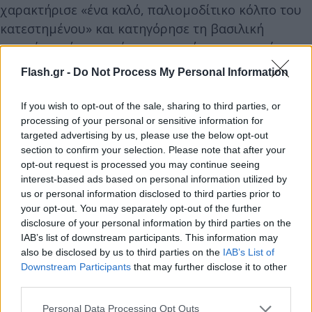
χαρακτήρισε «ένα καλό, παλιομοδίτικο κόλπο του
κατεστημένου» και κατηγόρησε τη βασιλική
οικογένεια ότι επηρέασε την απόφαση για μείωση
της ασφάλειάς του.
Flash.gr -
Do Not Process My Personal Information
Ερωτηθείς αν είχε ζητήσει από τον Βασιλιά να
If you wish to opt-out of the sale, sharing to third parties, or
processing of your personal or sensitive information for
παρέμβει στη διαμάχη για την ασφάλεια, ο
targeted advertising by us, please use the below opt-out
πρίγκιπας Χάρι απάντησε «Ποτέ δεν του ζήτησα να
section to confirm your selection. Please note that after your
παρέμβει - του ζήτησα να απομακρυνθεί και να
opt-out request is processed you may continue seeing
interest-based ads based on personal information utilized by
αφήσει τους ειδικούς να κάνουν τη δουλειά τους».
us or personal information disclosed to third parties prior to
your opt-out. You may separately opt-out of the further
Ο πρίγκιπας είπε ότι η μεταχείρισή του κατά τη
disclosure of your personal information by third parties on the
IAB’s list of downstream participants. This information may
διαδικασία λήψης απόφασης για την ασφάλειά του
also be disclosed by us to third parties on the
IAB’s List of
«αποκάλυψε τους χειρότερους φόβους μου».
Downstream Participants
that may further disclose it to other
third parties.
Please note that this website/app uses one or more Google
Personal Data Processing Opt Outs