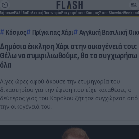
ιδήσεων
Ελλάδα
Πολιτική
Οικονομία
Επιχειρήσεις
Κόσμος
Σπορ
Showbiz
Weekend
Κόσμος
Πρίγκιπας Χάρι
Αγγλική Βασιλική Οικ
Δημόσια έκκληση Χάρι στην οικογένειά του:
Θέλω να συμφιλιωθούμε, θα τα συγχωρήσω
όλα
Λίγες ώρες αφού άκουσε την ετυμηγορία του
δικαστηρίου για την έφεση που είχε καταθέσει, ο
δεύτερος γιος του Καρόλου ζήτησε συγχώρεση από
την οικογένειά του.