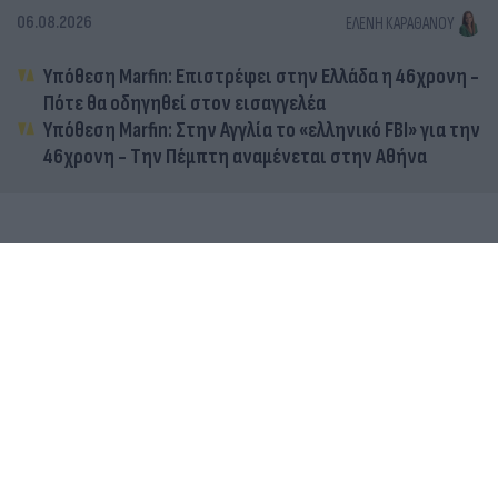
06.08.2026
ΕΛΈΝΗ ΚΑΡΑΘΆΝΟΥ
Υπόθεση Marfin: Επιστρέφει στην Ελλάδα η 46χρονη -
Πότε θα οδηγηθεί στον εισαγγελέα
Υπόθεση Marfin: Στην Αγγλία το «ελληνικό FBI» για την
46χρονη - Την Πέμπτη αναμένεται στην Αθήνα