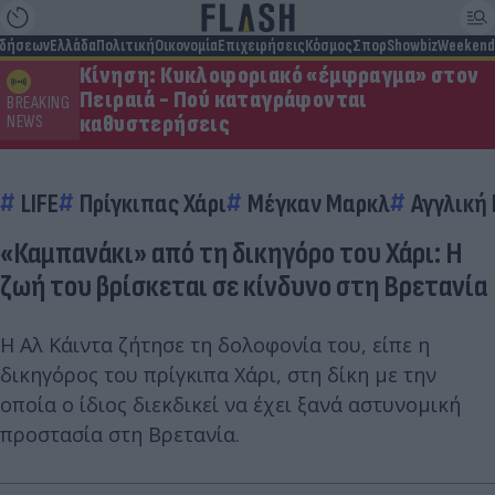
ιδήσεων
Ελλάδα
Πολιτική
Οικονομία
Επιχειρήσεις
Κόσμος
Σπορ
Showbiz
Weekend
Κίνηση: Κυκλοφοριακό «έμφραγμα» στον
Πειραιά - Πού καταγράφονται
BREAKING
καθυστερήσεις
NEWS
LIFE
Πρίγκιπας Χάρι
Μέγκαν Μαρκλ
Αγγλική
«Καμπανάκι» από τη δικηγόρο του Χάρι: Η
ζωή του βρίσκεται σε κίνδυνο στη Βρετανία
Η Αλ Κάιντα ζήτησε τη δολοφονία του, είπε η
δικηγόρος του πρίγκιπα Χάρι, στη δίκη με την
οποία ο ίδιος διεκδικεί να έχει ξανά αστυνομική
προστασία στη Βρετανία.