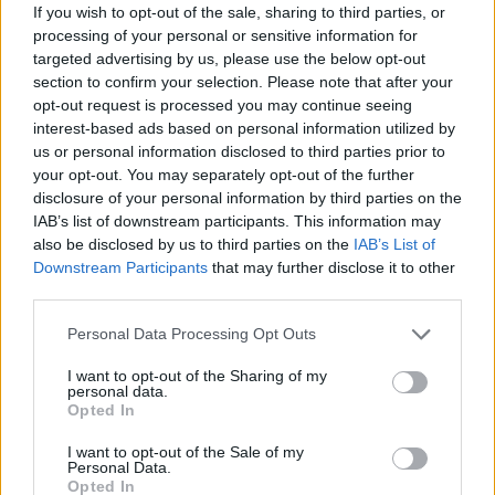
If you wish to opt-out of the sale, sharing to third parties, or
οποία πληρώνουν οι Βρετανοί φορολογούμενοι, με
processing of your personal or sensitive information for
το υπουργείο Εσωτερικών να επιλέγει μια
targeted advertising by us, please use the below opt-out
προστασία ανάλογα με την περίσταση.
section to confirm your selection. Please note that after your
opt-out request is processed you may continue seeing
interest-based ads based on personal information utilized by
Ο 40χρονος σήμερα Χάρι προσέφυγε στη
us or personal information disclosed to third parties prior to
δικαιοσύνη το 2021 αμφισβητώντας αυτήν την
your opt-out. You may separately opt-out of the further
disclosure of your personal information by third parties on the
απόφαση. Αφότου το αίτημά του απορρίφθηκε σε
IAB’s list of downstream participants. This information may
πρώτο βαθμό τον περασμένο χρόνο, εκείνος
also be disclosed by us to third parties on the
IAB’s List of
άσκησε έφεση.
Downstream Participants
that may further disclose it to other
third parties.
Please note that this website/app uses one or more Google
Personal Data Processing Opt Outs
services and may gather and store information including but
not limited to your visit or usage behaviour. You may click to
I want to opt-out of the Sharing of my
personal data.
grant or deny consent to Google and its third-party tags to
Opted In
use your data for below specified purposes in below Google
consent section.
I want to opt-out of the Sale of my
Personal Data.
Opted In