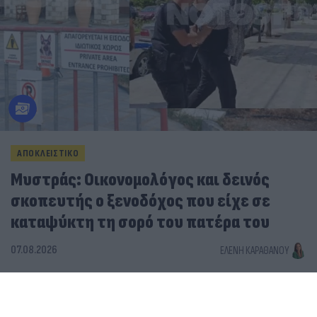
ΑΠΟΚΛΕΙΣΤΙΚΟ
Μυστράς: Οικονομολόγος και δεινός
σκοπευτής ο ξενοδόχος που είχε σε
καταψύκτη τη σορό του πατέρα του
07.08.2026
ΕΛΈΝΗ ΚΑΡΑΘΆΝΟΥ
Μυστράς: Από παθολογικά αίτια ο θάνατος του
ηλικιωμένου που βρέθηκε σε καταψύκτη