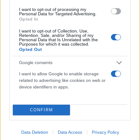
I want to opt-out of processing my
Personal Data for Targeted Advertising.
Opted In
I want to opt-out of Collection, Use,
Retention, Sale, and/or Sharing of my
Personal Data that Is Unrelated with the
Purposes for which it was collected.
Φωτό: Reuters
Opted Out
Google consents
Νωρίτερα, ο δικηγόρος του υπουργείου
Εσωτερικών Τζέιμς Ίντι υπερασπίστηκε την
I want to allow Google to enable storage
related to advertising like cookies on web or
προσέγγιση «ανά περίπτωση», που υιοθέτησαν οι
device identifiers in apps.
βρετανικές αρχές, υποστηρίζοντας πως αυτή η
προσέγγιση «προσαρμόζεται καλύτερα» στην
περίπτωση του πρίγκιπα.
CONFIRM
Data Deletion
Data Access
Privacy Policy