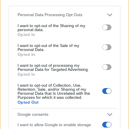
third parties.
Please note that this website/app uses one or more Google
Personal Data Processing Opt Outs
services and may gather and store information including but
not limited to your visit or usage behaviour. You may click to
I want to opt-out of the Sharing of my
personal data.
grant or deny consent to Google and its third-party tags to
Opted In
use your data for below specified purposes in below Google
Νίκος Νικολάου: Αυτή είναι η απάντηση του
consent section.
I want to opt-out of the Sale of my
Personal Data.
ηθοποιού στα δημοσιεύματα περί σεξουαλικής
Opted In
παρενόχλησης
I want to opt-out of processing my
Γρηγόρης
Personal Data for Targeted Advertising.
11.03.2021 17:25
Νιάκας
Opted In
I want to opt-out of Collection, Use,
Retention, Sale, and/or Sharing of my
Personal Data that Is Unrelated with the
Purposes for which it was collected.
Opted Out
Google consents
I want to allow Google to enable storage