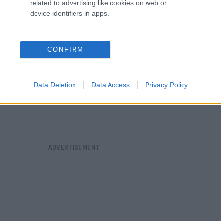
related to advertising like cookies on web or
device identifiers in apps.
Εκκλησία Θεοφάνεια: Προσφεύγει στο ΕΣΡ για
CONFIRM
«ψευδή δημοσιεύματα»
Μαρία
13.01.2021 17:04
Ευσταθίου
Data Deletion
Data Access
Privacy Policy