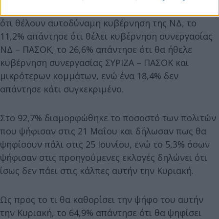
Κυριακής, οι πολίτες απάντησαν σε ποσοστό 43,8%
ότι θέλουν αυτοδύναμη κυβέρνηση της ΝΔ, το
11,2% απάντησε ότι θέλει κυβέρνηση συνεργασίας
ΝΔ – ΠΑΣΟΚ, το 26,6% απάντησε ότι θα ήθελε
κυβέρνηση συνεργασίας ΣΥΡΙΖΑ – ΠΑΣΟΚ και
μικρότερων κομμάτων, ενώ ένα 18,4% δεν
απάντησε κάτι συγκεκριμένο.
Στο 92,7% διαμορφώθηκε το ποσοστό των πολιτών
που ψήφισαν στις 21 Μαΐου και δήλωσαν πως θα
ψηφίσουν πάλι στις 25 Ιουνίου, ενώ το 5,3% όσων
ψήφισαν στις προηγούμενες εκλογές δηλώνει ότι
ίσως δεν πάει στις κάλπες αυτήν την Κυριακή.
Ως προς το τι θα καθορίσει την ψήφο του αυτήν
την Κυριακή, το 64,9% απάντησε ότι θα ψηφίσει