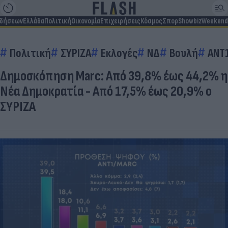
ιδήσεων
Ελλάδα
Πολιτική
Οικονομία
Επιχειρήσεις
Κόσμος
Σπορ
Showbiz
Weekend
Πολιτική
ΣΥΡΙΖΑ
Εκλογές
ΝΔ
Βουλή
ΑΝΤ
Δημοσκόπηση Marc: Από 39,8% έως 44,2% η
Νέα Δημοκρατία - Από 17,5% έως 20,9% ο
ΣΥΡΙΖΑ