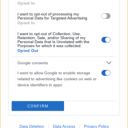
Opted In
I want to opt-out of processing my
Personal Data for Targeted Advertising.
Opted In
I want to opt-out of Collection, Use,
Retention, Sale, and/or Sharing of my
Personal Data that Is Unrelated with the
Purposes for which it was collected.
Opted Out
Στο ερώτημα για την ταύτιση με τις απόψεις των
Google consents
πολιτικών αρχηγών, οι πολίτες απάντησαν κατά
I want to allow Google to enable storage
40,5% ότι ταυτίζονται με τον Κυριάκο Μητσοτάκη
related to advertising like cookies on web or
και κατά 16,3% ότι ταυτίζονται με τον Αλέξη
device identifiers in apps.
Τσίπρα, ενώ έπονται με μικρότερα ποσοστά οι
άλλοι αρχηγοί.
CONFIRM
Στο ερώτημα για το είδος της Κυβέρνησης που
επιθυμούν να προκύψει από τις εκλογές της
Data Deletion
Data Access
Privacy Policy