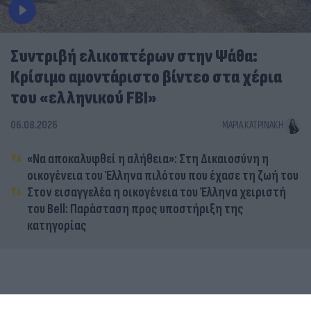
Συντριβή ελικοπτέρων στην Ψάθα:
Κρίσιμο αμοντάριστο βίντεο στα χέρια
του «ελληνικού FBI»
06.08.2026
ΜΑΡΊΑ ΚΑΤΡΙΝΆΚΗ
«Να αποκαλυφθεί η αλήθεια»: Στη Δικαιοσύνη η
οικογένεια του Έλληνα πιλότου που έχασε τη ζωή του
Στον εισαγγελέα η οικογένεια του Έλληνα χειριστή
του Bell: Παράσταση προς υποστήριξη της
κατηγορίας