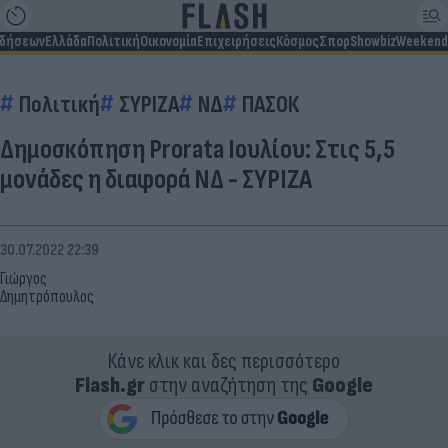
ιδήσεων
Ελλάδα
Πολιτική
Οικονομία
Επιχειρήσεις
Κόσμος
Σπορ
Showbiz
Weekend
Πολιτική
ΣΥΡΙΖΑ
ΝΔ
ΠΑΣΟΚ
Δημοσκόπηση Prorata Ιουλίου: Στις 5,5
μονάδες η διαφορά ΝΔ - ΣΥΡΙΖΑ
30.07.2022 22:39
Γιώργος
Δημητρόπουλος
Κάνε κλικ και δες περισσότερο
Flash.gr
στην αναζήτηση της
Google