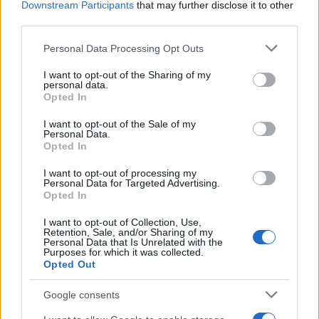
Downstream Participants
that may further disclose it to other
third parties.
Παράλληλα, η επιρροή του ΠΑΣΟΚ μειώνεται
Please note that this website/app uses one or more Google
Personal Data Processing Opt Outs
περαιτέρω, ανιχνευόμενη στο 11,5%, ενώ οριακή
services and may gather and store information including but
not limited to your visit or usage behaviour. You may click to
I want to opt-out of the Sharing of my
άνοδο καταγράφουν το ΚΚΕ (5,5%), το ΜέΡΑ25
personal data.
grant or deny consent to Google and its third-party tags to
Opted In
(2,5%) και οι Ελληνες ΓΤΠ (2%).
use your data for below specified purposes in below Google
consent section.
I want to opt-out of the Sale of my
Personal Data.
Σε ερώτηση ποιο ζήτημα είναι το σημαντικότερο
Opted In
που αντιμετωπίζει σήμερα η χώρα, το 57% απαντά
I want to opt-out of processing my
η ακρίβεια, το 31% τα εθνικά θέματα, το 31% οι
Personal Data for Targeted Advertising.
Opted In
χαμηλοί μισθοί και οι συνθήκες εργασίας, ενώ το
26% η διαφθορά και θέματα διαφάνειας.
I want to opt-out of Collection, Use,
Retention, Sale, and/or Sharing of my
Personal Data that Is Unrelated with the
Purposes for which it was collected.
Βελτίωση της εικόνας του Τσίπρα –
Opted Out
Αποτελεσματικότερος ο Μητσοτάκης
Google consents