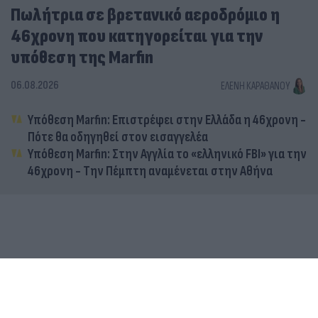
Πωλήτρια σε βρετανικό αεροδρόμιο η
46χρονη που κατηγορείται για την
υπόθεση της Marfin
06.08.2026
ΕΛΈΝΗ ΚΑΡΑΘΆΝΟΥ
Υπόθεση Marfin: Επιστρέφει στην Ελλάδα η 46χρονη -
Πότε θα οδηγηθεί στον εισαγγελέα
Υπόθεση Marfin: Στην Αγγλία το «ελληνικό FBI» για την
46χρονη - Την Πέμπτη αναμένεται στην Αθήνα