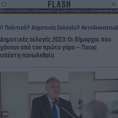
ιδήσεων
Ελλάδα
Πολιτική
Οικονομία
Επιχειρήσεις
Κόσμος
Σπορ
Showbiz
Weekend
Πολιτική
Δημοτικές Εκλογές
Αυτοδιοικητικέ
Δημοτικές εκλογές 2023: Οι δήμαρχοι που
χάνουν από τον πρώτο γύρο – Ποιος
υπέστη πανωλεθρία