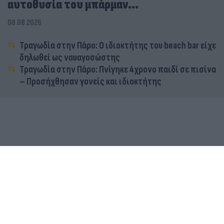
αυτοθυσία του μπάρμαν...
08.08.2026
Τραγωδία στην Πάρο: Ο ιδιοκτήτης του beach bar είχε
δηλωθεί ως ναυαγοσώστης
Τραγωδία στην Πάρο: Πνίγηκε 4χρονο παιδί σε πισίνα
– Προσήχθησαν γονείς και ιδιοκτήτης