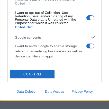
Opted In
Τρίτος σε ψήφους ήρθε ο Ευάγγελος Βαλιώτης,
τέταρτη η Αναστασία Κανελλοπούλου και πέμπτος
I want to opt-out of Collection, Use,
Retention, Sale, and/or Sharing of my
ο νυν δήμαρχος, Πέτρος Δούκας λαμβάνοντας
Personal Data that Is Unrelated with the
Purposes for which it was collected.
μόλις 1.024 ψήφους, προσπερνώντας μόνο τον
Opted Out
Δημήτρη Αρφάνη που απέσπασε το 3,23% των
Google consents
ψήφων.
I want to allow Google to enable storage
related to advertising like cookies on web or
device identifiers in apps.
CONFIRM
Data Deletion
Data Access
Privacy Policy