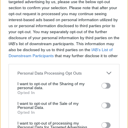
targeted advertising by us, please use the below opt-out
section to confirm your selection. Please note that after your
opt-out request is processed you may continue seeing
Συντριπτική ήττα του δημάρχου Σπάρτης,
interest-based ads based on personal information utilized by
Πέτρου Δούκα
us or personal information disclosed to third parties prior to
your opt-out. You may separately opt-out of the further
disclosure of your personal information by third parties on the
Καταποντίστηκε ο νυν δήμαρχος Σπάρτης,
Πέτρος
IAB’s list of downstream participants. This information may
Δούκας
, ο οποίος όχι μόνο δεν πέρασε στο
also be disclosed by us to third parties on the
IAB’s List of
δεύτερο γύρο, αλλά ήρθε πέμπτος
Downstream Participants
that may further disclose it to other
third parties.
συγκεντρώνοντας ένα ποσοστό που άγγιξε το
5,42%.
Please note that this website/app uses one or more Google
Personal Data Processing Opt Outs
services and may gather and store information including but
not limited to your visit or usage behaviour. You may click to
I want to opt-out of the Sharing of my
Στο 100% της ενσωμάτωσης, στον β’ γύρο την
personal data.
grant or deny consent to Google and its third-party tags to
Opted In
επόμενη Κυριακή, τη δημαρχία διεκδικούν η
use your data for below specified purposes in below Google
consent section.
Τζανετέα Αδαμαντία (33,51%) και ο Βακαλόπουλος
I want to opt-out of the Sale of my
Personal Data.
Μιχαήλ (30,16%), υποψήφιοι που προέρχονται και
Opted In
οι δύο από το χώρο της ΝΔ.
I want to opt-out of processing my
Personal Data for Targeted Advertising.