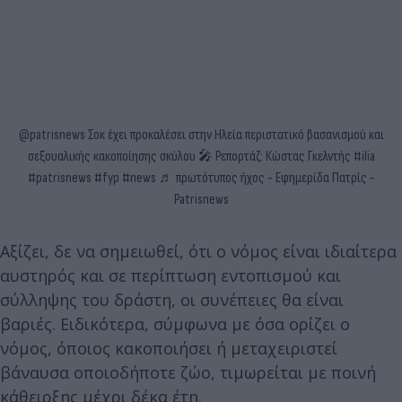
@patrisnews
Σοκ έχει προκαλέσει στην Ηλεία περιστατικό βασανισμού και
σεξουαλικής κακοποίησης σκύλου 🎤 Ρεπορτάζ: Κώστας Γκελντής
#ilia
#patrisnews
#fyp
#news
♬ πρωτότυπος ήχος - Εφημερίδα Πατρίς -
Patrisnews
Αξίζει, δε να σημειωθεί, ότι ο νόμος είναι ιδιαίτερα
αυστηρός και σε περίπτωση εντοπισμού και
σύλληψης του δράστη, οι συνέπειες θα είναι
βαριές. Ειδικότερα, σύμφωνα με όσα ορίζει ο
νόμος, όποιος κακοποιήσει ή μεταχειριστεί
βάναυσα οποιοδήποτε ζώο, τιμωρείται με ποινή
κάθειρξης μέχρι δέκα έτη.