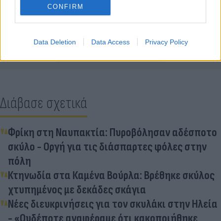
CONFIRM
Κάνε κλικ και δες περισσότερο
Flash.gr
στην αναζήτηση της
Google
Data Deletion
Data Access
Privacy Policy
Διάβασε σχετικά
Φρίκη στη Ναυπακτία: Πυροβόλησαν αδέσποτο
σκύλο - Οργή για τις διάσπαρτες φόλες στην
πόλη
Κτηνωδία στα Καμένα Βούρλα: Βρέθηκε σκύλος
χτυπημένος με δεκάδες σκάγια
Νέες διευκρινήσεις για τον σκυλάκι στην Ηλεία
- «Ουδέποτε αναφέραμε ότι κακοποιήθηκε