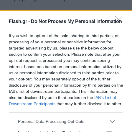
Πληροφορίες της εφημερίδας «Πατρίς»
Flash.gr -
Do Not Process My Personal Information
αναφέρουν ότι στο κτηνιατρείο όπου περιέθαλψε
τον σκύλο εμφανίστηκε μία οικογένεια από το
If you wish to opt-out of the sale, sharing to third parties, or
Επιτάλιο, στα οποία φέρεται ότι ανήκει το ζώο.
processing of your personal or sensitive information for
Δήλωσαν πως είχαν τον σκύλο σε ένα κτήμα και
targeted advertising by us, please use the below opt-out
πως έφυγε από εκεί χωρίς να το αντιληφθούν. Από
section to confirm your selection. Please note that after your
opt-out request is processed you may continue seeing
εκείνη τη στιγμή και έπειτα φαίνεται πως έπεσε
interest-based ads based on personal information utilized by
θύμα άγριας κακοποίησης.
us or personal information disclosed to third parties prior to
your opt-out. You may separately opt-out of the further
disclosure of your personal information by third parties on the
IAB’s list of downstream participants. This information may
also be disclosed by us to third parties on the
IAB’s List of
Downstream Participants
that may further disclose it to other
third parties.
Please note that this website/app uses one or more Google
Personal Data Processing Opt Outs
services and may gather and store information including but