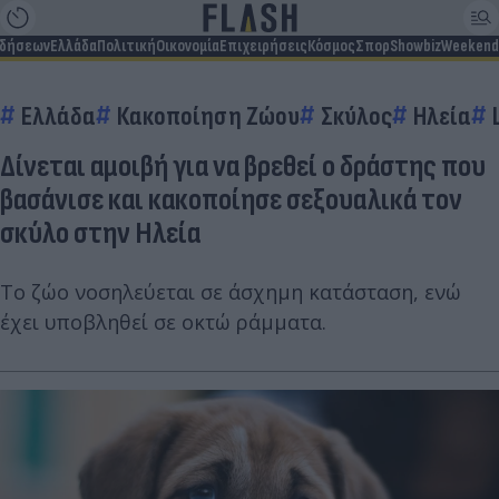
ιδήσεων
Ελλάδα
Πολιτική
Οικονομία
Επιχειρήσεις
Κόσμος
Σπορ
Showbiz
Weekend
Ελλάδα
Κακοποίηση Ζώου
Σκύλος
Ηλεία
Δίνεται αμοιβή για να βρεθεί ο δράστης που
βασάνισε και κακοποίησε σεξουαλικά τον
σκύλο στην Ηλεία
Το ζώο νοσηλεύεται σε άσχημη κατάσταση, ενώ
έχει υποβληθεί σε οκτώ ράμματα.