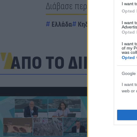
Διάβασε περισσότερα
I want t
Opted 
Ελλάδα
Κηδεία
I want 
Advertis
Opted 
I want t
of my P
was col
ΑΠΟ ΤΟ ΔΙΚΤΥΟ
Opted 
Google 
I want t
web or d
«Στην pole p
η Ντόρτμουν