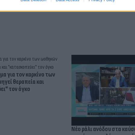
α για τον καρκίνο των
ηγεί θεραπεία και
ει" τον όγκο
Νέο ράλι ανόδου στα καύσ