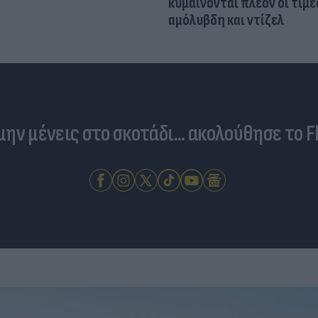
κυμαίνονται πλέον οι τιμέ
αμόλυβδη και ντίζελ
 μην μένεις στο σκοτάδι... ακολούθησε το F