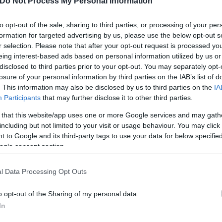
Do Not Process My Personal Information
to opt-out of the sale, sharing to third parties, or processing of your per
formation for targeted advertising by us, please use the below opt-out s
r selection. Please note that after your opt-out request is processed y
eing interest-based ads based on personal information utilized by us or
disclosed to third parties prior to your opt-out. You may separately opt-
losure of your personal information by third parties on the IAB’s list of
. This information may also be disclosed by us to third parties on the
IA
Participants
that may further disclose it to other third parties.
 that this website/app uses one or more Google services and may gath
ερο
Flash.gr
στην αναζήτηση της
Google
including but not limited to your visit or usage behaviour. You may click 
 to Google and its third-party tags to use your data for below specifi
ogle consent section.
l Data Processing Opt Outs
o opt-out of the Sharing of my personal data.
In