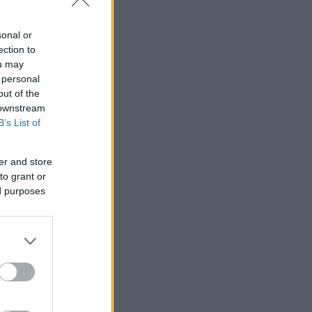
sonal or
ection to
ou may
 personal
out of the
 downstream
B’s List of
er and store
to grant or
ed purposes