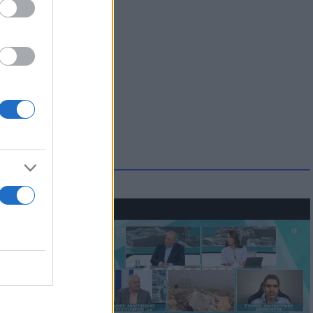
ατί ο
παραίτητος
 παιδιών