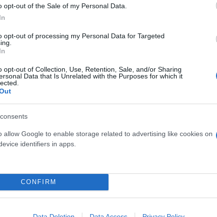
o opt-out of the Sale of my Personal Data.
In
to opt-out of processing my Personal Data for Targeted
ing.
In
o opt-out of Collection, Use, Retention, Sale, and/or Sharing
ersonal Data that Is Unrelated with the Purposes for which it
lected.
Out
consents
o allow Google to enable storage related to advertising like cookies on
evice identifiers in apps.
osition για Κωνσταντέλια
τ»
Καλοκαιρινές διακοπές: Γι
CONFIRM
ελεύθερος χρόνος είναι α
για την ψυχική υγεία των
Data Deletion
Data Access
Privacy Policy