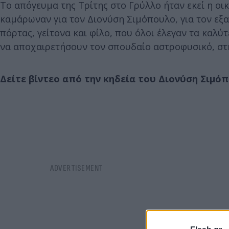
Το απόγευμα της Τρίτης στο Γρύλλο ήταν εκεί η οικο
καμάρωναν για τον Διονύση Σιμόπουλο, για τον εξ
πόρτας, γείτονα και φίλο, που όλοι έλεγαν τα καλύτ
να αποχαιρετήσουν τον σπουδαίο αστροφυσικό, στ
Δείτε βίντεο από την κηδεία του Διονύση Σιμό