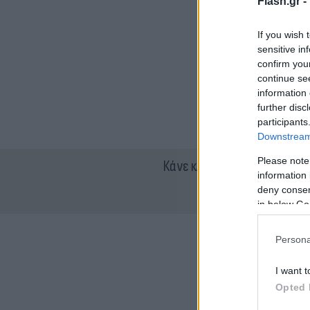
Flash.gr -
If you wish 
sensitive in
confirm you
continue se
information 
further disc
participants
Downstream 
Please note
Κάνε κλικ και δες περισσότ
information 
deny consent
in below Go
Persona
I want t
Opted 