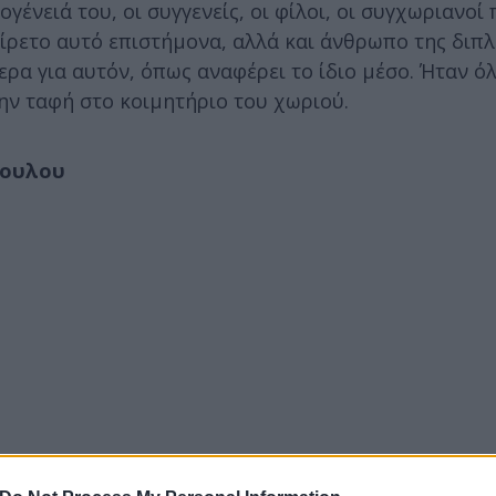
γένειά του, οι συγγενείς, οι φίλοι, οι συγχωριανοί
αίρετο αυτό επιστήμονα, αλλά και άνθρωπο της διπ
ερα για αυτόν, όπως αναφέρει το ίδιο μέσο. Ήταν όλο
ην ταφή στο κοιμητήριο του χωριού.
πουλου