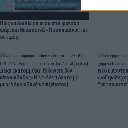
Πώς να διαλέξουμε σωστά φρέσκο
ψάρι και θαλασσινά - Πού κυμαίνονται
οι τιμές
Δέκα εκατομμύρια followers δεν
Νέο εμφύτευμ
κάνουν λάθος- Η Ντιλέτα Λεότα με
ωοθηκών χορ
μαγιό έγινε ξανά viral (photos)
"κατασκοπεύ