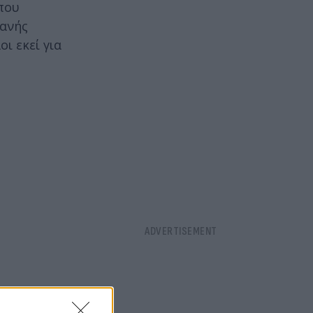
 που
λανής
ι εκεί για