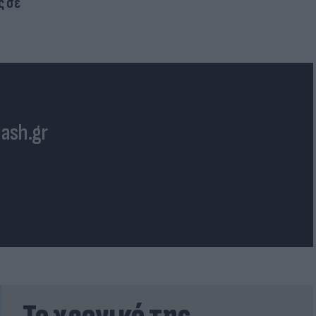
ς σε
lash.gr
Το χρονικό της