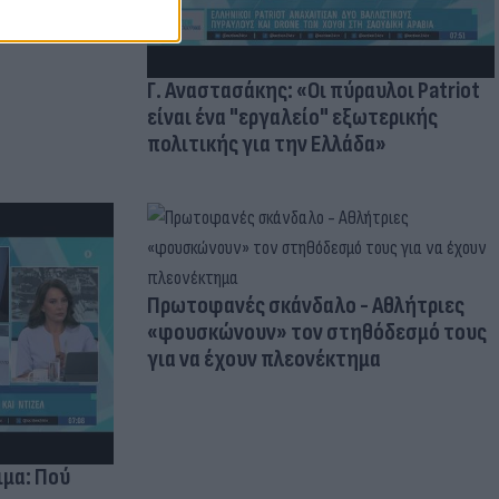
Γ. Αναστασάκης: «Οι πύραυλοι Patriot
είναι ένα "εργαλείο" εξωτερικής
πολιτικής για την Ελλάδα»
Πρωτοφανές σκάνδαλο - Aθλήτριες
«φουσκώνουν» τον στηθόδεσμό τους
για να έχουν πλεονέκτημα
ιμα: Πού