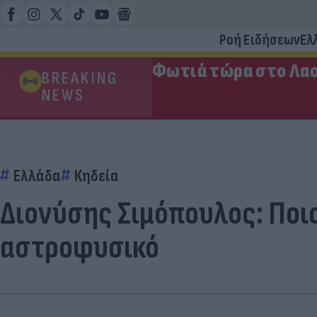
Ροή Ειδήσεων
Ελ
Φωτιά τώρα στο Λασ
BREAKING
NEWS
Ελλάδα
Κηδεία
Διονύσης Σιμόπουλος: Ποιο
αστροφυσικό