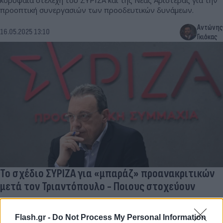
κορυφαία στελέχη του ΣΥΡΙΖΑ και της Νέας Αριστεράς για την
προοπτική συνεργασιών των προοδευτικών δυνάμεων.
Αντώνης
16.05.2025 13:10
Γκιόκας
Το σχέδιο ΣΥΡΙΖΑ για «μπαράζ» προανακριτικών
μετά τον Τριαντόπουλο - Ποιους στοχεύουν
Ο Χρήστος Τριαντόπουλος είναι μόνο η αρχή: Και άλλες
προανακριτικές, για άλλους υπουργούς θέλει ο ΣΥΡΙΖΑ
Flash.gr -
Do Not Process My Personal Information