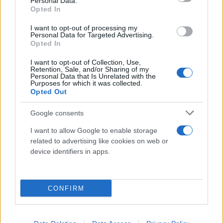
Personal Data.
Opted In
I want to opt-out of processing my
Personal Data for Targeted Advertising.
Opted In
I want to opt-out of Collection, Use,
Retention, Sale, and/or Sharing of my
Personal Data that Is Unrelated with the
Purposes for which it was collected.
Opted Out
Ο Φάμελλος ανοίγει την πόρτα της ΠΓ στον
Τεμπονέρα - Πόσο εύκολο είναι να μπει;
Google consents
I want to allow Google to enable storage
14.02.2025 12:47
ΑΝΙΧΝΕΥΤΗΣ
related to advertising like cookies on web or
device identifiers in apps.
CONFIRM