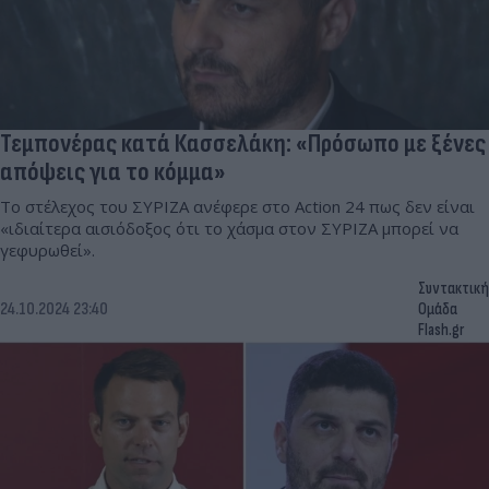
Τεμπονέρας κατά Κασσελάκη: «Πρόσωπο με ξένες
απόψεις για το κόμμα»
Το στέλεχος του ΣΥΡΙΖΑ ανέφερε στο Action 24 πως δεν είναι
«ιδιαίτερα αισιόδοξος ότι το χάσμα στον ΣΥΡΙΖΑ μπορεί να
γεφυρωθεί».
Συντακτική
24.10.2024 23:40
Ομάδα
Flash.gr