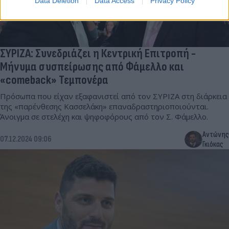
Data Deletion
Data Access
Privacy Policy
ΣΥΡΙΖΑ: Συνεδριάζει η Κεντρική Επιτροπή -
Μήνυμα συσπείρωσης από Φάμελλο και
«comeback» Τεμπονέρα
Πρόσωπα που είχαν εξαφανιστεί από τον ΣΥΡΙΖΑ στη διάρκεια
της «παρένθεσης Κασσελάκη» επαναδραστηριοποιούνται.
Άνοιγμα σε στελέχη και ψηφοφόρους από τον Σ. Φάμελλο.
Αντώνης
07.12.2024 09:06
Γκιόκας