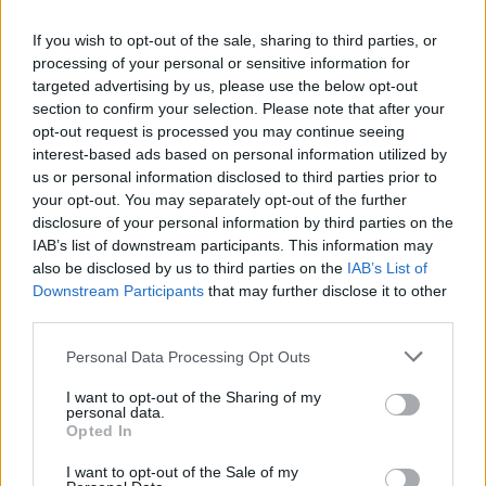
Αντώνης
26.02.2025 07:15
Γκιόκας
If you wish to opt-out of the sale, sharing to third parties, or
processing of your personal or sensitive information for
targeted advertising by us, please use the below opt-out
section to confirm your selection. Please note that after your
opt-out request is processed you may continue seeing
interest-based ads based on personal information utilized by
us or personal information disclosed to third parties prior to
your opt-out. You may separately opt-out of the further
disclosure of your personal information by third parties on the
IAB’s list of downstream participants. This information may
also be disclosed by us to third parties on the
IAB’s List of
Downstream Participants
that may further disclose it to other
third parties.
ΣΥΡΙΖΑ: Το θερμό επεισόδιο Πολάκη - Τεμπονέρα
Please note that this website/app uses one or more Google
και το «φάντασμα» του Κασσελάκη
Personal Data Processing Opt Outs
services and may gather and store information including but
not limited to your visit or usage behaviour. You may click to
I want to opt-out of the Sharing of my
26.02.2025 07:00
ΑΝΙΧΝΕΥΤΗΣ
personal data.
grant or deny consent to Google and its third-party tags to
Opted In
use your data for below specified purposes in below Google
consent section.
I want to opt-out of the Sale of my