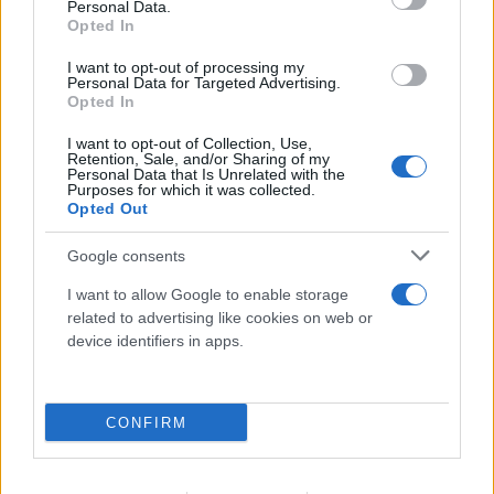
Personal Data.
Opted In
I want to opt-out of processing my
Personal Data for Targeted Advertising.
Opted In
I want to opt-out of Collection, Use,
Retention, Sale, and/or Sharing of my
Personal Data that Is Unrelated with the
Purposes for which it was collected.
Opted Out
Google consents
I want to allow Google to enable storage
Γιώργος Μαζωνάκης: «Όπως με βαφτίσανε» - Η
related to advertising like cookies on web or
device identifiers in apps.
συνεργασία - έκπληξη
10.08.2026
ΒΑΣΊΛΗΣ ΑΝΔΡΙΤΣΆΝΟΣ
CONFIRM