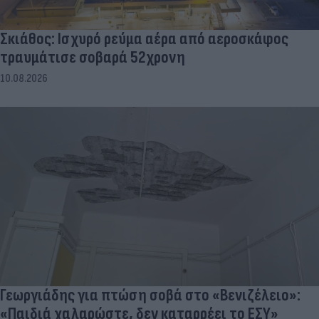
Σκιάθος: Ισχυρό ρεύμα αέρα από αεροσκάφος
τραυμάτισε σοβαρά 52χρονη
10.08.2026
Γεωργιάδης για πτώση σοβά στο «Βενιζέλειο»:
«Παιδιά χαλαρώστε, δεν καταρρέει το ΕΣΥ»