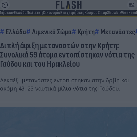
ιδήσεων
Ελλάδα
Πολιτική
Οικονομία
Επιχειρήσεις
Κόσμος
Σπορ
Showbiz
Weekend
Ελλάδα
Λιμενικό Σώμα
Κρήτη
Μετανάστες
Διπλή άφιξη μεταναστών στην Κρήτη:
Συνολικά 59 άτομα εντοπίστηκαν νότια της
Γαύδου και του Ηρακλείου
Δεκαέξι μετανάστες εντοπίστηκαν στην Άρβη και
ακόμη 43, 23 ναυτικά μίλια νότια της Γαύδου.