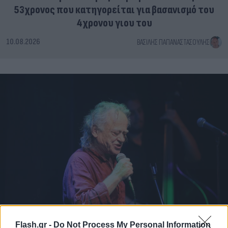
53χρονος που κατηγορείται για βασανισμό του
4χρονου γιου του
10.08.2026
ΒΑΣΊΛΗΣ ΠΑΠΑΝΑΣΤΑΣΟΎΛΗΣ
Flash.gr -
Do Not Process My Personal Information