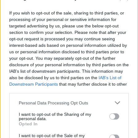
If you wish to opt-out of the sale, sharing to third parties, or
processing of your personal or sensitive information for
targeted advertising by us, please use the below opt-out
section to confirm your selection. Please note that after your
opt-out request is processed you may continue seeing
interest-based ads based on personal information utilized by
Νίκος Καλογερόπουλος: Η πικρία στην τελευταία
us or personal information disclosed to third parties prior to
του τηλεοπτική συνέντευξη - Ποιον συγχώρεσε
your opt-out. You may separately opt-out of the further
disclosure of your personal information by third parties on the
10.08.2026
ΒΑΣΊΛΗΣ ΑΝΔΡΙΤΣΆΝΟΣ
IAB’s list of downstream participants. This information may
also be disclosed by us to third parties on the
IAB’s List of
Downstream Participants
that may further disclose it to other
third parties.
Please note that this website/app uses one or more Google
Personal Data Processing Opt Outs
services and may gather and store information including but
not limited to your visit or usage behaviour. You may click to
I want to opt-out of the Sharing of my
personal data.
grant or deny consent to Google and its third-party tags to
Opted In
use your data for below specified purposes in below Google
consent section.
I want to opt-out of the Sale of my