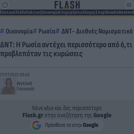
ιδήσεων
Ελλάδα
Πολιτική
Οικονομία
Επιχειρήσεις
Κόσμος
Σπορ
Showbiz
Weekend
Οικονομία
Ρωσία
ΔΝΤ- Διεθνές Νομισματικό
ΔΝΤ: Η Ρωσία αντέχει περισσότερο από ό,τι
προβλεπόταν τις κυρώσεις
27.07.2022 09:49
Αγγελική
Γιαννακού
Κάνε κλικ και δες περισσότερο
Flash.gr
στην αναζήτηση της
Google