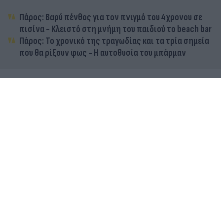
Πάρος: Βαρύ πένθος για τον πνιγμό του 4χρονου σε
πισίνα - Κλειστό στη μνήμη του παιδιού το beach bar
Πάρος: Το χρονικό της τραγωδίας και τα τρία σημεία
που θα ρίξουν φως - Η αυτοθυσία του μπάρμαν