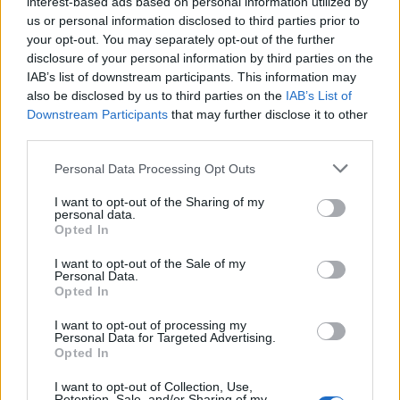
interest-based ads based on personal information utilized by
us or personal information disclosed to third parties prior to
«Επιπλέον, η εσωτερική ζήτηση δείχνει μια
your opt-out. You may separately opt-out of the further
ορισμένη ανθεκτικότητα χάρη στον έλεγχο των
disclosure of your personal information by third parties on the
επιπτώσεων των κυρώσεων στον εσωτερικό
IAB’s list of downstream participants. This information may
also be disclosed by us to third parties on the
IAB’s List of
χρηματοοικονομικό τομέα και η αγορά εργασίας
Downstream Participants
that may further disclose it to other
πλήττεται λιγότερο από ότι προβλεπόταν»,
third parties.
προσθέτει το Ταμείο.
Please note that this website/app uses one or more Google
Personal Data Processing Opt Outs
services and may gather and store information including but
Οι δυτικές χώρες, μετά την εισβολή του ρωσικού
not limited to your visit or usage behaviour. You may click to
I want to opt-out of the Sharing of my
personal data.
grant or deny consent to Google and its third-party tags to
στρατού στην Ουκρανία την 24η Φεβρουαρίου,
Opted In
use your data for below specified purposes in below Google
κινήθηκαν εναντίον της Μόσχας ανακοινώνοντας
consent section.
I want to opt-out of the Sale of my
ομοβροντία κυρώσεων προορισμένων να
Personal Data.
Opted In
στραγγαλίσουν την οικονομία της.
I want to opt-out of processing my
Personal Data for Targeted Advertising.
Όμως «η ρωσική κεντρική τράπεζα και αυτοί που
Opted In
παίρνουν πολιτικές αποφάσεις» στη Ρωσία
I want to opt-out of Collection, Use,
Retention, Sale, and/or Sharing of my