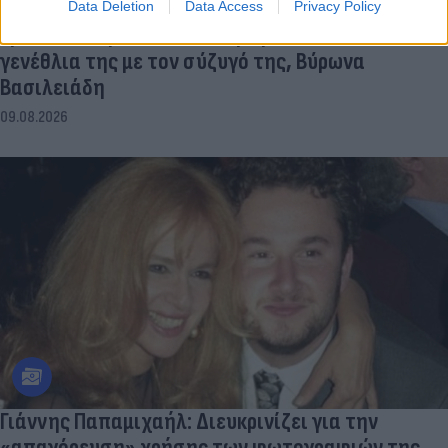
Data Deletion
Data Access
Privacy Policy
Εριέττα Κούρκουλου: Πώς γιόρτασε τα 33α
γενέθλια της με τον σύζυγό της, Βύρωνα
Βασιλειάδη
09.08.2026
Γιάννης Παπαμιχαήλ: Διευκρινίζει για την
«απαγόρευση» χρήσης των φωτογραφιών της