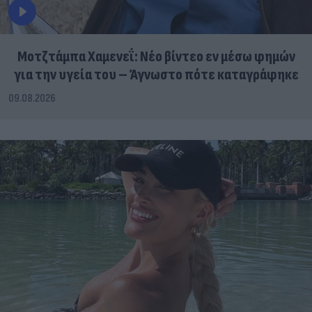
Μοτζτάμπα Χαμενεΐ: Νέο βίντεο εν μέσω φημών
για την υγεία του – Άγνωστο πότε καταγράφηκε
09.08.2026