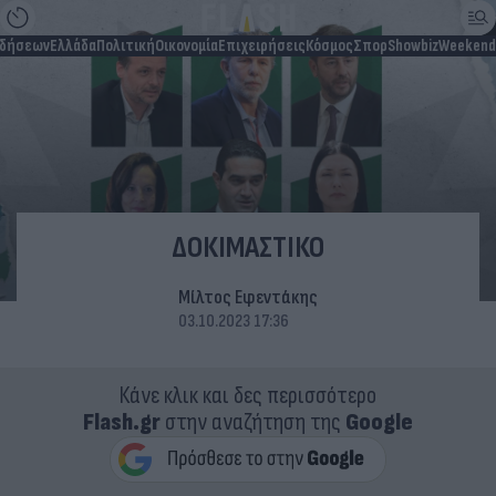
ιδήσεων
Ελλάδα
Πολιτική
Οικονομία
Επιχειρήσεις
Κόσμος
Σπορ
Showbiz
Weekend
ΔΟΚΙΜΑΣΤΙΚΟ
Μίλτος Εφεντάκης
03.10.2023 17:36
Κάνε κλικ και δες περισσότερο
Flash.gr
στην αναζήτηση της
Google