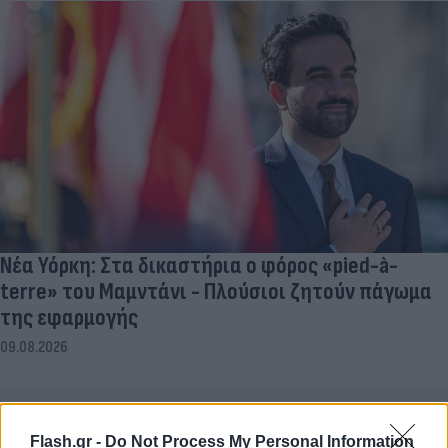
Νέα Υόρκη: Στα δικαστήρια ο φόρος «pied-à-
terre» του Μαμντάνι - Πλούσιοι ζητούν πάγωμα
της εφαρμογής
09.08.2026
Flash.gr -
Do Not Process My Personal Information