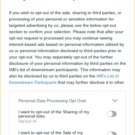
If you wish to opt-out of the sale, sharing to third parties, or
processing of your personal or sensitive information for
targeted advertising by us, please use the below opt-out
section to confirm your selection. Please note that after your
opt-out request is processed you may continue seeing
interest-based ads based on personal information utilized by
us or personal information disclosed to third parties prior to
your opt-out. You may separately opt-out of the further
Αθήνα χωρίς… Αθηναίους: Άδειασαν οι δρόμοι
disclosure of your personal information by third parties on the
ενόψει Δεκαπενταύγουστου
IAB’s list of downstream participants. This information may
also be disclosed by us to third parties on the
IAB’s List of
09.08.2026
Downstream Participants
that may further disclose it to other
third parties.
Please note that this website/app uses one or more Google
Personal Data Processing Opt Outs
services and may gather and store information including but
not limited to your visit or usage behaviour. You may click to
I want to opt-out of the Sharing of my
personal data.
grant or deny consent to Google and its third-party tags to
Opted In
use your data for below specified purposes in below Google
consent section.
I want to opt-out of the Sale of my