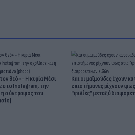
τον θεό» - Η κυρία Μέσι
Και οι μαϊμούδες έχουν κατ
 στο Instagram, την
επιστήμονες ρίχνουν φως
ι η σύντροφος του
"φιλίες" μεταξύ διαφορε
hoto)