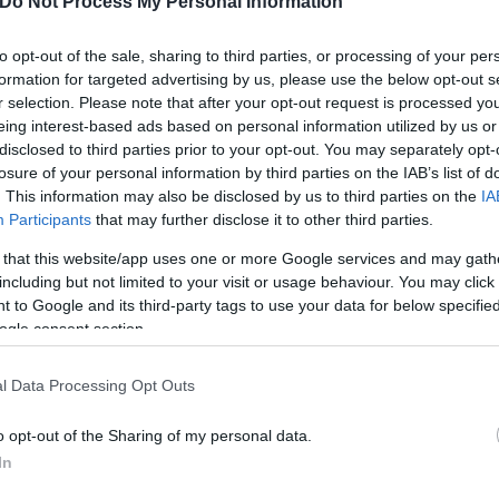
 στιγμής αγνοείται, αναζητούν ως ύποπτο για τη δο
Do Not Process My Personal Information
to opt-out of the sale, sharing to third parties, or processing of your per
formation for targeted advertising by us, please use the below opt-out s
ονη
r selection. Please note that after your opt-out request is processed y
eing interest-based ads based on personal information utilized by us or
disclosed to third parties prior to your opt-out. You may separately opt-
losure of your personal information by third parties on the IAB’s list of
. This information may also be disclosed by us to third parties on the
IA
Participants
that may further disclose it to other third parties.
 that this website/app uses one or more Google services and may gath
including but not limited to your visit or usage behaviour. You may click 
 to Google and its third-party tags to use your data for below specifi
ogle consent section.
l Data Processing Opt Outs
o opt-out of the Sharing of my personal data.
In