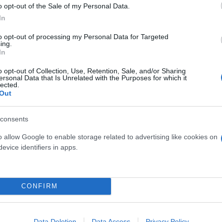
o opt-out of the Sale of my Personal Data.
In
to opt-out of processing my Personal Data for Targeted
ing.
In
o opt-out of Collection, Use, Retention, Sale, and/or Sharing
ersonal Data that Is Unrelated with the Purposes for which it
lected.
Out
consents
o allow Google to enable storage related to advertising like cookies on
evice identifiers in apps.
CONFIRM
Data Deletion
Data Access
Privacy Policy