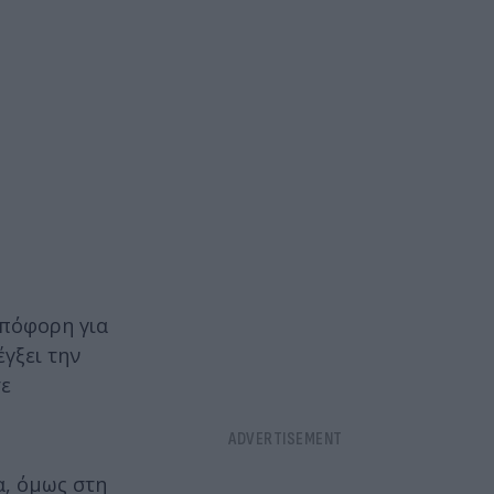
υπόφορη για
γξει την
τε
α, όμως στη