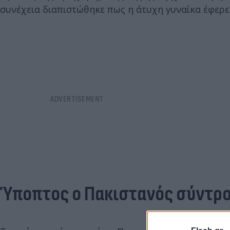
συνέχεια διαπιστώθηκε πως η άτυχη γυναίκα έφερε
Ύποπτος ο Πακιστανός σύντρ