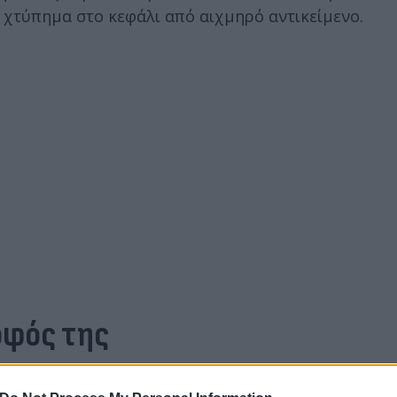
 χτύπημα στο κεφάλι από αιχμηρό αντικείμενο.
οφός της