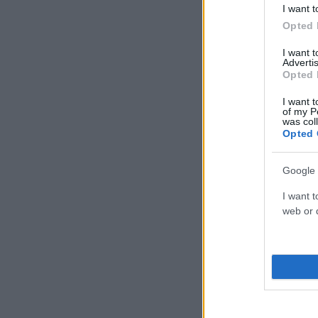
I want t
Opted 
I want 
Advertis
Opted 
I want t
of my P
was col
Opted 
Google 
I want t
web or d