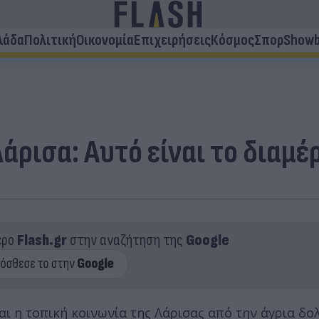
λάδα
Πολιτική
Οικονομία
Επιχειρήσεις
Κόσμος
Σπορ
Showb
ρισα: Αυτό είναι το διαμέ
ερο
Flash.gr
στην αναζήτηση της
Google
αι η τοπική κοινωνία της Λάρισας από την άγρια δο