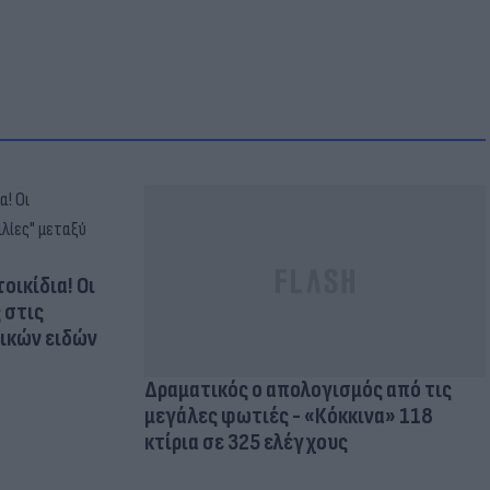
οικίδια! Οι
 στις
τικών ειδών
Δραματικός ο απολογισμός από τις
μεγάλες φωτιές - «Κόκκινα» 118