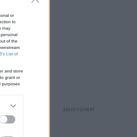
λοφονία οι
sonal or
ection to
ou may
 personal
out of the
 downstream
B’s List of
er and store
to grant or
ed purposes