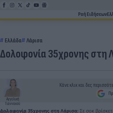
Ροή Ειδήσεων
Ελ
Ελλάδα
Λάρισα
Δολοφονία 35χρονης στη Λά
Κάνε κλικ και δες περισσότ
Αγγελική
Γιαννακού
Δολοφονία 35χρονης στη Λάρισα:
Σε σοκ βρίσκετ
09.09.2022 11:54