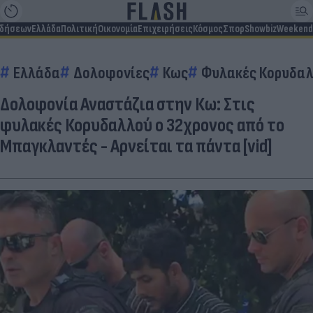
ιδήσεων
Ελλάδα
Πολιτική
Οικονομία
Επιχειρήσεις
Κόσμος
Σπορ
Showbiz
Weekend
Ελλάδα
Δολοφονίες
Κως
Φυλακές Κορυδα
Δολοφονία Αναστάζια στην Κω: Στις
φυλακές Κορυδαλλού ο 32χρονος από το
Μπαγκλαντές - Αρνείται τα πάντα [vid]