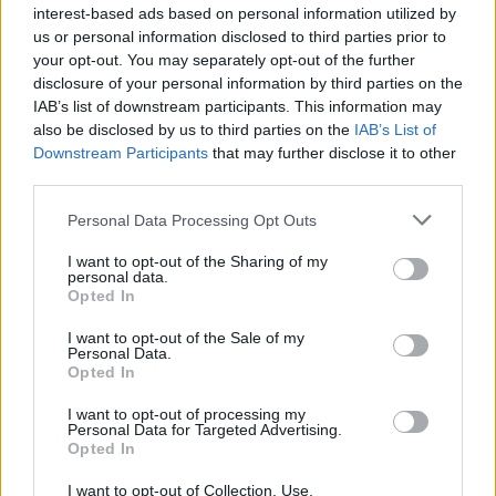
Ο 32χρονος από το Μπαγκλαντές καταγράφεται
interest-based ads based on personal information utilized by
us or personal information disclosed to third parties prior to
από κάμερα ασφαλείας γειτονικού του σπιτιού να
your opt-out. You may separately opt-out of the further
κατευθύνεται πεζός προς το σημείο της
disclosure of your personal information by third parties on the
δολοφονίας. Έντεκα λεπτά μετά, επιστρέφει
IAB’s list of downstream participants. This information may
περνώντας από τον ίδιο δρόμο. Δείχνει ανήσυχος
also be disclosed by us to third parties on the
IAB’s List of
Downstream Participants
that may further disclose it to other
και συνεχώς μιλάει στο κινητό του.
third parties.
Please note that this website/app uses one or more Google
Personal Data Processing Opt Outs
services and may gather and store information including but
not limited to your visit or usage behaviour. You may click to
I want to opt-out of the Sharing of my
personal data.
grant or deny consent to Google and its third-party tags to
Opted In
use your data for below specified purposes in below Google
consent section.
I want to opt-out of the Sale of my
Personal Data.
Opted In
I want to opt-out of processing my
Personal Data for Targeted Advertising.
Opted In
I want to opt-out of Collection, Use,