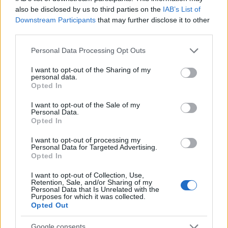
also be disclosed by us to third parties on the
IAB’s List of
Downstream Participants
that may further disclose it to other
Πατέρας και γιος, μετά τα εντάλματα σύλληψης που
third parties.
εκδόθηκαν σε βάρος τους, προσήχθησαν,
Please note that this website/app uses one or more Google
Personal Data Processing Opt Outs
συνοδευόμενοι από τους δικηγόρους τους κ.κ. Άκη
services and may gather and store information including but
Δημητριάδη, Δημήτρη Δημητριάδη και Δημήτρη
not limited to your visit or usage behaviour. You may click to
I want to opt-out of the Sharing of my
personal data.
Βερβέρη, ενώπιον της κ. εισαγγελέως, όπου και
grant or deny consent to Google and its third-party tags to
Opted In
use your data for below specified purposes in below Google
τους έγιναν γνωστές οι «βαριές» διώξεις που τους
consent section.
I want to opt-out of the Sale of my
βαραίνουν.
Personal Data.
Opted In
Συγκεκριμένα, η Εισαγγελέας Πρωτοδικών Ρόδου
I want to opt-out of processing my
Personal Data for Targeted Advertising.
άσκησε σε βάρος του 53χρονου και του 20χρονου
Opted In
γιου του, ποινική δίωξη για ανθρωποκτονία από
I want to opt-out of Collection, Use,
πρόθεση, σε ήρεμη ψυχική κατάσταση κατά
Retention, Sale, and/or Sharing of my
Personal Data that Is Unrelated with the
συναυτουργία και τους παρέπεμψε στην ανάκριση.
Purposes for which it was collected.
Opted Out
Οι δύο κατηγορούμενοι, ζήτησαν και πήραν
Google consents