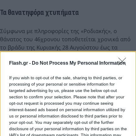
Τα θανατηφόρα χτυπήματα
Σύμφωνα με πληροφορίες της «Ροδιακής», ο
θάνατος του 46χρονου τοποθετείται χρονικά από
το βράδυ της Κυριακής 28 Αυγούστου έως τα
ξημερώματα της Δευτέρας 29 Αυγούστου 2022.
Flash.gr -
Do Not Process My Personal Information
Από την εξέταση που έγινε στη σορό του
If you wish to opt-out of the sale, sharing to third parties, or
εργολάβου από τον ιατροδικαστή κ. Παναγιώτη
processing of your personal or sensitive information for
Κοτρέτσο, διαπιστώθηκαν δύο χτυπήματα στο
targeted advertising by us, please use the below opt-out
section to confirm your selection. Please note that after your
κεφάλι από τα οποία προκλήθηκαν κακώσεις.
opt-out request is processed you may continue seeing
Σύμφωνα με τον ιατροδικαστή, από τα τραύματα
interest-based ads based on personal information utilized by
αυτά, επήλθε ο θάνατος του 46χρονου αλλοδαπού.
us or personal information disclosed to third parties prior to
your opt-out. You may separately opt-out of the further
disclosure of your personal information by third parties on the
Η ποινική δίωξη
IAB’s list of downstream participants. This information may