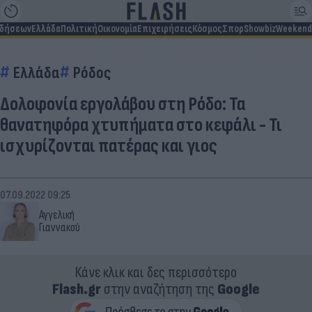
ιδήσεων
Ελλάδα
Πολιτική
Οικονομία
Επιχειρήσεις
Κόσμος
Σπορ
Showbiz
Weekend
Ελλάδα
Ρόδος
Δολοφονία εργολάβου στη Ρόδο: Τα
θανατηφόρα χτυπήματα στο κεφάλι - Τι
ισχυρίζονται πατέρας και γιος
07.09.2022 09:25
Αγγελική
Γιαννακού
Κάνε κλικ και δες περισσότερο
Flash.gr
στην αναζήτηση της
Google