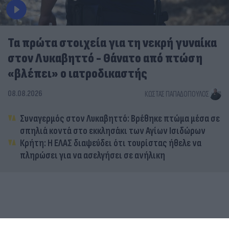
Τα πρώτα στοιχεία για τη νεκρή γυναίκα
στον Λυκαβηττό - Θάνατο από πτώση
«βλέπει» ο ιατροδικαστής
08.08.2026
ΚΏΣΤΑΣ ΠΑΠΑΔΌΠΟΥΛΟΣ
Συναγερμός στον Λυκαβηττό: Βρέθηκε πτώμα μέσα σε
σπηλιά κοντά στο εκκλησάκι των Αγίων Ισιδώρων
Κρήτη: Η ΕΛΑΣ διαψεύδει ότι τουρίστας ήθελε να
πληρώσει για να ασελγήσει σε ανήλικη