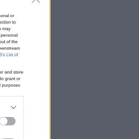
sonal or
ection to
ou may
 personal
out of the
 downstream
B’s List of
er and store
to grant or
ed purposes
.