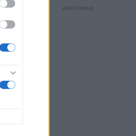
ούν να
ν»
ς μας
 Γιατί μέσα
ντι στο
άρτυρες
οιπόν,
ι να
της
ν