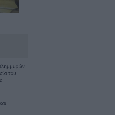
η πλημμυρών
σία του
το
και