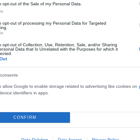
ή εκπαίδευση οι μαθητές μπορ
o opt-out of the Sale of my Personal Data.
 ζωής απέναντι στο περιβάλλο
In
to opt-out of processing my Personal Data for Targeted
ing.
αυτή του υπουργείου:
In
o opt-out of Collection, Use, Retention, Sale, and/or Sharing
ersonal Data that Is Unrelated with the Purposes for which it
θεση για την διάσωση της φυσικής και πολιτιστική
lected.
Out
ργεια της περιβαλλοντικής συνείδησης των μαθητών.
ορούν να αποκτήσουν μια θετική στάση ζωής απένα
consents
κές πυρκαγιές, όσο και με τις πλημμύρες, γίναμε μ
ο φυσικό περιβάλλον και την κοινωνία μας. Είναι λ
o allow Google to enable storage related to advertising like cookies on
τε ευαισθητοποιημένοι απέναντι στο περιβάλλον κα
evice identifiers in apps.
ν. Να φροντίσουμε ώστε να κατανοήσουν την αξία 
ης κλιματικής αλλαγής. Γιατί όσο καλλιεργούμε τη
CONFIRM
α βελτιώσουμε τις συνθήκες ζωής όλων μας».
Data Deletion
Data Access
Privacy Policy