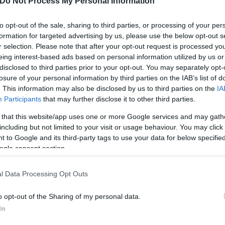
Do Not Process My Personal Information
ον προστατεύσουν.
to opt-out of the sale, sharing to third parties, or processing of your per
formation for targeted advertising by us, please use the below opt-out s
r selection. Please note that after your opt-out request is processed y
eing interest-based ads based on personal information utilized by us or
disclosed to third parties prior to your opt-out. You may separately opt-
losure of your personal information by third parties on the IAB’s list of
. This information may also be disclosed by us to third parties on the
IA
Participants
that may further disclose it to other third parties.
 that this website/app uses one or more Google services and may gath
including but not limited to your visit or usage behaviour. You may click 
 to Google and its third-party tags to use your data for below specifi
ogle consent section.
l Data Processing Opt Outs
εσα στην ευαισθητοποίηση της τοπικής κοινωνίας
o opt-out of the Sharing of my personal data.
In