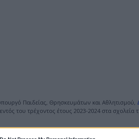
υπουργό Παιδείας, Θρησκευμάτων και Αθλητισμού,
εντός του τρέχοντος έτους 2023-2024 στα σχολεία 
ία να γνωρίσουν έναν τόπο, να μάθουν τις ανάγκες 