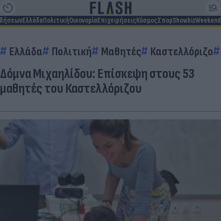
ιδήσεων
Ελλάδα
Πολιτική
Οικονομία
Επιχειρήσεις
Κόσμος
Σπορ
Showbiz
Weekend
Ελλάδα
Πολιτική
Μαθητές
Καστελλόριζο
Δόμνα Μιχαηλίδου: Επίσκεψη στους 53
μαθητές του Καστελλόριζου