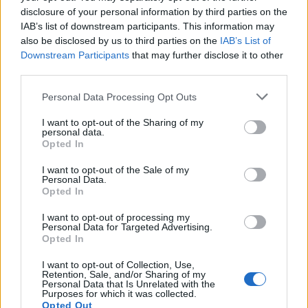
disclosure of your personal information by third parties on the
IAB’s list of downstream participants. This information may
also be disclosed by us to third parties on the
IAB’s List of
Downstream Participants
that may further disclose it to other
third parties.
Please note that this website/app uses one or more Google
Personal Data Processing Opt Outs
services and may gather and store information including but
not limited to your visit or usage behaviour. You may click to
I want to opt-out of the Sharing of my
personal data.
grant or deny consent to Google and its third-party tags to
Opted In
use your data for below specified purposes in below Google
consent section.
I want to opt-out of the Sale of my
Personal Data.
Opted In
I want to opt-out of processing my
Personal Data for Targeted Advertising.
Opted In
I want to opt-out of Collection, Use,
Retention, Sale, and/or Sharing of my
Personal Data that Is Unrelated with the
Purposes for which it was collected.
Opted Out