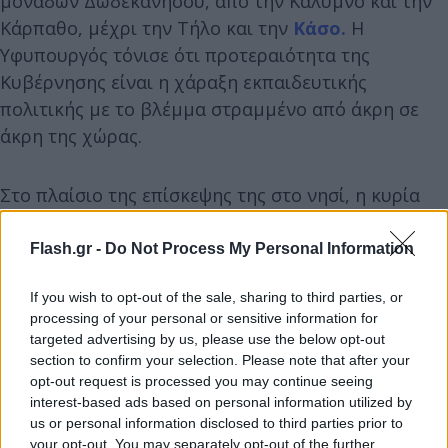
μονάδων Δωδεκανήσου, από την Κάλυμνο και την
Κάρπαθο, μέχρι την Τήλο και την
Κάσο.
Η
Υφυπουργός τόνισε ότι προτεραιότητα της
Κυβέρνησης είναι η χάραξη εκπαιδευτικής
πολιτικής με το βλέμμα στραμμένο από άκρη σε
άκρη της χώρας.
Στο πλαίσιο της επίσκεψης της στο νησί, η κυρία
Μιχαηλίδου εγκαινίασε και τον πρώτο παιδικό
σταθμό του Καστελλόριζου.
Flash.gr -
Do Not Process My Personal Information
If you wish to opt-out of the sale, sharing to third parties, or
processing of your personal or sensitive information for
targeted advertising by us, please use the below opt-out
section to confirm your selection. Please note that after your
opt-out request is processed you may continue seeing
interest-based ads based on personal information utilized by
us or personal information disclosed to third parties prior to
your opt-out. You may separately opt-out of the further