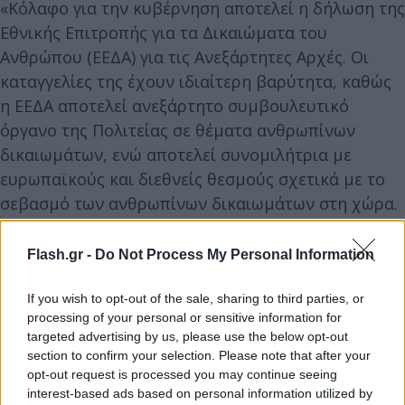
«Κόλαφο για την κυβέρνηση αποτελεί η δήλωση της
Εθνικής Επιτροπής για τα Δικαιώματα του
Ανθρώπου (ΕΕΔΑ) για τις Ανεξάρτητες Αρχές. Οι
καταγγελίες της έχουν ιδιαίτερη βαρύτητα, καθώς
η ΕΕΔΑ αποτελεί ανεξάρτητο συμβουλευτικό
όργανο της Πολιτείας σε θέματα ανθρωπίνων
δικαιωμάτων, ενώ αποτελεί συνομιλήτρια με
ευρωπαϊκούς και διεθνείς θεσμούς σχετικά με το
σεβασμό των ανθρωπίνων δικαιωμάτων στη χώρα.
Σύμφωνα με τη δήλωση της ΕΕΔΑ, στην Ολομέλεια
Flash.gr -
Do Not Process My Personal Information
της οποίας εκπροσωπούνται οι Ανεξάρτητες Αρχές,
If you wish to opt-out of the sale, sharing to third parties, or
διαπιστώνονται «σοβαρά ζητήματα ως προς την
processing of your personal or sensitive information for
ορθή, δημοκρατική και απρόσκοπτη συγκρότηση
targeted advertising by us, please use the below opt-out
και λειτουργία ορισμένων Ανεξαρτήτων Αρχών
section to confirm your selection. Please note that after your
opt-out request is processed you may continue seeing
σύμφωνα με τα όσα επιτάσσει το κανονιστικό και
interest-based ads based on personal information utilized by
ρυθμιστικό τους πλαίσιο».