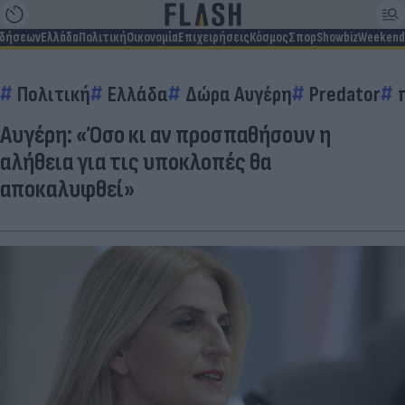
ιδήσεων
Ελλάδα
Πολιτική
Οικονομία
Επιχειρήσεις
Κόσμος
Σπορ
Showbiz
Weekend
Πολιτική
Ελλάδα
Δώρα Αυγέρη
Predator
Αυγέρη: «Όσο κι αν προσπαθήσουν η
αλήθεια για τις υποκλοπές θα
αποκαλυφθεί»