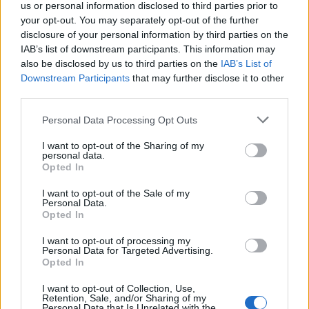
us or personal information disclosed to third parties prior to
your opt-out. You may separately opt-out of the further
disclosure of your personal information by third parties on the
Η δήλωση της ΕΕΔΑ αφήνει σαφέστατες αιχμές για
IAB’s list of downstream participants. This information may
τον αυταρχικό τρόπο με τον οποίο η κυβέρνηση
also be disclosed by us to third parties on the
IAB’s List of
άλλαξε τη σύνθεση της ΑΔΑΕ, μία κίνηση με
Downstream Participants
that may further disclose it to other
προφανή πολιτική σκοπιμότητα από την πλευρά
third parties.
της κυβέρνησης.
Please note that this website/app uses one or more Google
Personal Data Processing Opt Outs
services and may gather and store information including but
not limited to your visit or usage behaviour. You may click to
I want to opt-out of the Sharing of my
personal data.
grant or deny consent to Google and its third-party tags to
Opted In
use your data for below specified purposes in below Google
consent section.
I want to opt-out of the Sale of my
Personal Data.
Opted In
I want to opt-out of processing my
Personal Data for Targeted Advertising.
Opted In
I want to opt-out of Collection, Use,
Retention, Sale, and/or Sharing of my
Personal Data that Is Unrelated with the