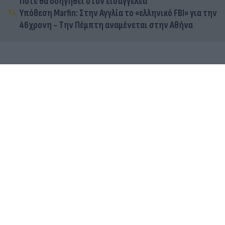
Πότε θα οδηγηθεί στον εισαγγελέα
Υπόθεση Marfin: Στην Αγγλία το «ελληνικό FBI» για την
46χρονη - Την Πέμπτη αναμένεται στην Αθήνα