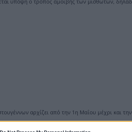
ται υπόψη ο τρόπος αμοιβής των μισθωτών, δηλαδ
τουγέννων αρχίζει από την 1η Μαΐου μέχρι και την