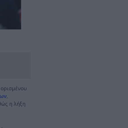
 ορισμένου
νων
,
θώς η λήξη