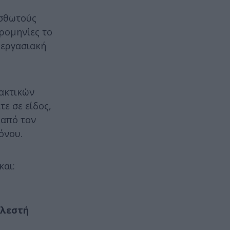
ισθωτούς
ρομηνίες τo
 εργασιακή
τακτικών
ε σε είδος,
 από τον
όνου.
και:
ελεστή