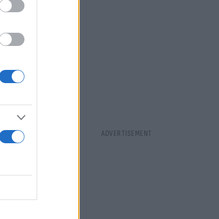
 το χρονικό
ρκεια της
 ημερομίσθια
 Ακόμα και
 του δώρου.
ου έως την
σιάζουν