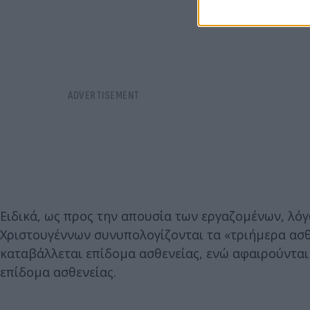
Ειδικά, ως προς την απουσία των εργαζομένων, λό
Χριστουγέννων συνυπολογίζονται τα «τριήμερα ασθ
καταβάλλεται επίδομα ασθενείας, ενώ αφαιρούνται
επίδομα ασθενείας.