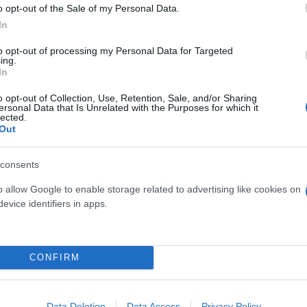
o opt-out of the Sale of my Personal Data.
In
to opt-out of processing my Personal Data for Targeted
ing.
In
χέση τους με τον εργοδότη δεν διήρκησε ολόκληρο
o opt-out of Collection, Use, Retention, Sale, and/or Sharing
 λάβουν τμήμα του δώρου ανάλογο με τη χρονική διά
ersonal Data that Is Unrelated with the Purposes for which it
lected.
Out
ολογίζεται ως εξής: 2/25 του μηνιαίου μισθού ή 2
consents
ολογιακές ημέρες διάρκειας της εργασιακής σχέσης.
o allow Google to enable storage related to advertising like cookies on
ρότερο των 19 ημέρων δικαιούνται ανάλογο κλάσμα
evice identifiers in apps.
κε χωρίς διακοπή όλο το διάστημα από την 1η Μαΐ
CONFIRM
αι και όλες οι ημέρες που οι εργαζόμενοι-ες απου
 με άδεια μητρότητας).
Data Deletion
Data Access
Privacy Policy