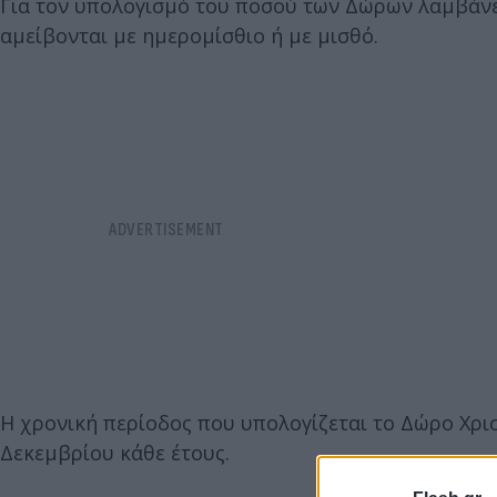
Για τον υπολογισμό του ποσού των Δώρων λαμβάνε
αμείβονται με ημερομίσθιο ή με μισθό.
Η χρονική περίοδος που υπολογίζεται το Δώρο Χρισ
Δεκεμβρίου κάθε έτους.