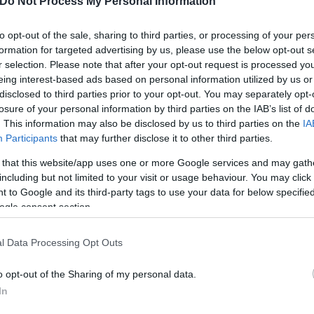
Do Not Process My Personal Information
 πάρετε
to opt-out of the sale, sharing to third parties, or processing of your per
formation for targeted advertising by us, please use the below opt-out s
το ΚΕ.Π.Ε.Α. δίνεται η δυνατότητα οι εργαζόμενοι ν
r selection. Please note that after your opt-out request is processed y
υ δικαιούνται. Υπολογίστε το ποσό που θα λάβετε
eing interest-based ads based on personal information utilized by us or
disclosed to third parties prior to your opt-out. You may separately opt-
σίας τους με τον εργοδότη είχε διάρκεια χωρίς δια
losure of your personal information by third parties on the IAB’s list of
ης Μαΐου μέχρι 31ης Δεκεμβρίου κάθε έτους, δικα
. This information may also be disclosed by us to third parties on the
IA
ισθό για τους αμειβόμενους με μισθό και με 25 ημε
Participants
that may further disclose it to other third parties.
 that this website/app uses one or more Google services and may gath
including but not limited to your visit or usage behaviour. You may click 
 to Google and its third-party tags to use your data for below specifi
ogle consent section.
l Data Processing Opt Outs
o opt-out of the Sharing of my personal data.
In