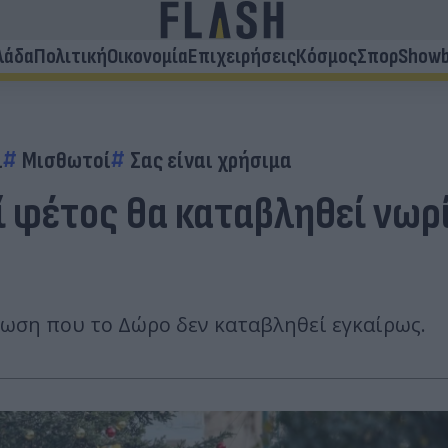
λάδα
Πολιτική
Οικονομία
Επιχειρήσεις
Κόσμος
Σπορ
Showb
ι
Μισθωτοί
Σας είναι χρήσιμα
 φέτος θα καταβληθεί νωρί
τωση που το Δώρο δεν καταβληθεί εγκαίρως.