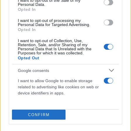
I want to opt-out of the Sale of my
Personal Data.
Opted In
I want to opt-out of processing my
Personal Data for Targeted Advertising.
Opted In
I want to opt-out of Collection, Use,
Retention, Sale, and/or Sharing of my
Personal Data that Is Unrelated with the
Purposes for which it was collected.
Opted Out
Google consents
I want to allow Google to enable storage
related to advertising like cookies on web or
device identifiers in apps.
Επισημαίνεται ότι στη μηνυτήρια αναφορά θα
πρέπει να αναγράφονται τα στοιχεία της
επιχείρησης και τα στοιχεία κατοικίας του
CONFIRM
εργοδότη, εάν αυτό είναι δυνατό, δεδομένου ότι η
διαδικασία του αυτοφώρου διαρκεί έως και 48