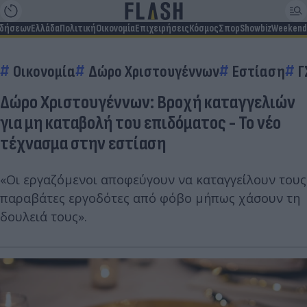
ιδήσεων
Ελλάδα
Πολιτική
Οικονομία
Επιχειρήσεις
Κόσμος
Σπορ
Showbiz
Weekend
Οικονομία
Δώρο Χριστουγέννων
Εστίαση
Γ
Δώρο Χριστουγέννων: Βροχή καταγγελιών
για μη καταβολή του επιδόματος - Το νέο
τέχνασμα στην εστίαση
«Οι εργαζόμενοι αποφεύγουν να καταγγείλουν τους
παραβάτες εργοδότες από φόβο μήπως χάσουν τη
δουλειά τους».