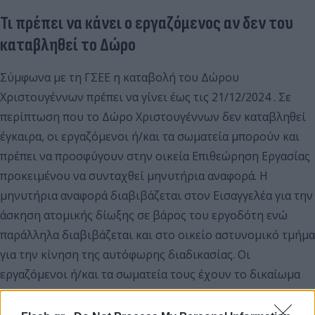
Τι πρέπει να κάνει ο εργαζόμενος αν δεν του
καταβληθεί το Δώρο
Σύμφωνα με τη ΓΣΕΕ η καταβολή του Δώρου
Χριστουγέννων πρέπει να γίνει έως τις 21/12/2024 . Σε
περίπτωση που το Δώρο Χριστουγέννων δεν καταβληθεί
έγκαιρα, οι εργαζόμενοι ή/και τα σωματεία μπορούν και
πρέπει να προσφύγουν στην οικεία Επιθεώρηση Εργασίας
προκειμένου να συνταχθεί μηνυτήρια αναφορά. Η
μηνυτήρια αναφορά διαβιβάζεται στον Εισαγγελέα για την
άσκηση ατομικής δίωξης σε βάρος του εργοδότη ενώ
παράλληλα διαβιβάζεται και στο οικείο αστυνομικό τμήμα
για την κίνηση της αυτόφωρης διαδικασίας. Οι
εργαζόμενοι ή/και τα σωματεία τους έχουν το δικαίωμα
να υποβάλουν μήνυση απευθείας στο αρμόδιο
αστυνομικό τμήμα και να ζητήσουν την εφαρμογή της