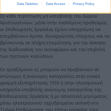
ώρες.
Data Deletion
Data Access
Privacy Policy
Σε κάθε περίπτωση μη καταβολής του Δώρου
Χριστουγέννων, μέσα στην τασσόμενη προθεσμία,
οι Επιθεωρητές Εργασίας έχουν υποχρέωση να
επεμβαίνουν άμεσα, διενεργώντας ελέγχους και να
βρίσκονται σε πλήρη ετοιμότητα, για την άσκηση
της διαδικασίας του αυτοφώρου και την επιβολή
των σχετικών κυρώσεων.
Οι εργαζόμενοι-ες μπορούν να προβαίνουν σε
επώνυμες ή ανώνυμες καταγγελίες στην ενιαία
γραμμή εξυπηρέτησης 1555 ή στην ηλεκτρονική
υπηρεσία υποβολής ανώνυμης καταγγελίας της
Επιθεώρησης Εργασίας ή με αποστολή μηνύματος
μέσω ηλεκτρονικού ταχυδρομείου (email) στο
Τμήμα Επιθεώρησης του τόπου εργασίας τους.