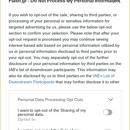
Flash.gr -
Do Not Process My Personal Information
αυτόφωρης διαδικασίας.
If you wish to opt-out of the sale, sharing to third parties, or
processing of your personal or sensitive information for
targeted advertising by us, please use the below opt-out
section to confirm your selection. Please note that after your
opt-out request is processed you may continue seeing
interest-based ads based on personal information utilized by
us or personal information disclosed to third parties prior to
your opt-out. You may separately opt-out of the further
disclosure of your personal information by third parties on the
IAB’s list of downstream participants. This information may
also be disclosed by us to third parties on the
IAB’s List of
Downstream Participants
that may further disclose it to other
third parties.
Please note that this website/app uses one or more Google
Personal Data Processing Opt Outs
services and may gather and store information including but
not limited to your visit or usage behaviour. You may click to
I want to opt-out of the Sharing of my
personal data.
grant or deny consent to Google and its third-party tags to
Opted In
use your data for below specified purposes in below Google
consent section.