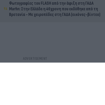
Φωτογραφίες του FLASH από την άφιξη στη ΓΑΔΑ
Marfin: Στην Ελλάδα η 46χρονη που εκδόθηκε από τη
Βρετανία - Με χειροπέδες στη ΓΑΔΑ (εικόνες-βίντεο)