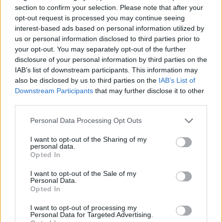
έχουν μεγάλη οικονομική δυσκολία. Οι πολίτες της
section to confirm your selection. Please note that after your
Αθήνας πληρώνουν από τα πιο ακριβά δημοτικά
opt-out request is processed you may continue seeing
τέλη. Πιο ακριβά πληρώνουν στον ‘Αγιο
interest-based ads based on personal information utilized by
Παντελεήμονα, στα Σεπόλια και στο Ρουφ, απ’ ό,τι
us or personal information disclosed to third parties prior to
your opt-out. You may separately opt-out of the further
στη Γλυφάδα και στη Βουλιαγμένη».
disclosure of your personal information by third parties on the
IAB’s list of downstream participants. This information may
also be disclosed by us to third parties on the
IAB’s List of
Από τη δική του πλευρά, ο κ. Ανδρουλάκης είπε:
Downstream Participants
that may further disclose it to other
«Ως κάτοικος Αθηνών θέλω έναν δήμαρχο κοντά
third parties.
μας, δίπλα μας, καθημερινά. Δεν θέλουμε έναν
Please note that this website/app uses one or more Google
Personal Data Processing Opt Outs
δήμαρχο απόμακρο, έναν δήμαρχο πρίγκιπα. Για
services and may gather and store information including but
να πάψει η Αθήνα να έχει δήμαρχο πρίγκιπα,
not limited to your visit or usage behaviour. You may click to
I want to opt-out of the Sharing of my
personal data.
πρέπει να ψηφίσουμε έναν Δούκα, τον Χάρη
grant or deny consent to Google and its third-party tags to
Opted In
use your data for below specified purposes in below Google
Δούκα».
consent section.
I want to opt-out of the Sale of my
Personal Data.
Opted In
I want to opt-out of processing my
Personal Data for Targeted Advertising.