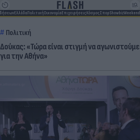
ιδήσεων
Ελλάδα
Πολιτική
Οικονομία
Επιχειρήσεις
Κόσμος
Σπορ
Showbiz
Weekend
Πολιτική
Δούκας: «Τώρα είναι στιγμή να αγωνιστούμε
για την Αθήνα»