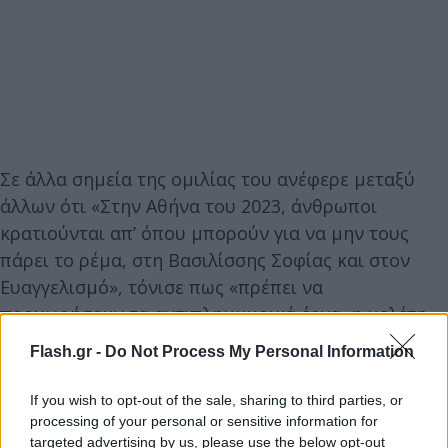
Σε άλλα σημεία της ομιλίας του ανέφερε μεταξύ
άλλων ότι «Στην Αθήνα του 2023, άνθρωποι
κρατιούνται απ’ όπου μπορούν για να μην τους
πάρει το ρέμα, στη Βασιλίσσης Σοφίας και στον
Ευαγγελισμό», τόνισε πως «πρέπει να
προχωρήσουν τα αντιπλημμυρικά έργα, η μελέτη
του 2019 που δεν έγινε ποτέ, η ορεινή υδρονομία
Flash.gr -
Do Not Process My Personal Information
και ν’ αξιοποιήσουμε τους λόφους μας που είναι
παρατημένοι». Και πρόσθεσε πως «η Αθήνα είναι
If you wish to opt-out of the sale, sharing to third parties, or
μία πόλη πολύ σκληρή και για τους ανθρώπους που
processing of your personal or sensitive information for
targeted advertising by us, please use the below opt-out