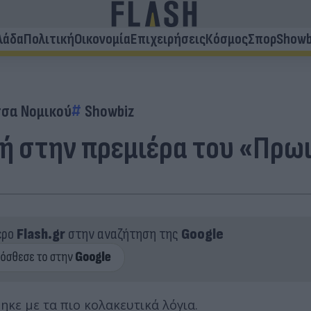
λάδα
Πολιτική
Οικονομία
Επιχειρήσεις
Κόσμος
Σπορ
Showb
σα Νομικού
Showbiz
 στην πρεμιέρα του «Πρωιν
ερο
Flash.gr
στην αναζήτηση της
Google
κε με τα πιο κολακευτικά λόγια.