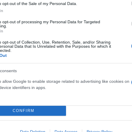
o opt-out of the Sale of my Personal Data.
In
to opt-out of processing my Personal Data for Targeted
ing.
In
ιά του,
o opt-out of Collection, Use, Retention, Sale, and/or Sharing
ersonal Data that Is Unrelated with the Purposes for which it
lected.
μαι μόνος μου εδώ, είναι μια εκπομπή πολυσυλλεκτι
Out
ώ στον ΑΝΤ1 που υποδεχόμαστε ένα πολύ γελαστό πα
ενοι είμαστε που υποδεχόμαστε τη Δούκισσα Νομικ
consents
είχαν οι δυο τους εξελίχθηκε ως εξής:
o allow Google to enable storage related to advertising like cookies on
evice identifiers in apps.
τιέσαι.
CONFIRM
Data Deletion
Data Access
Privacy Policy