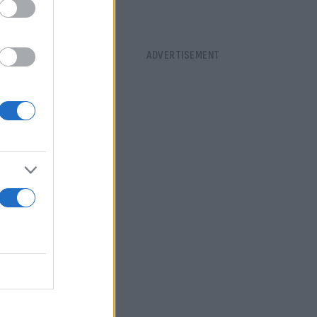
κή, θα
ιδί, ένα
ού.», είπε