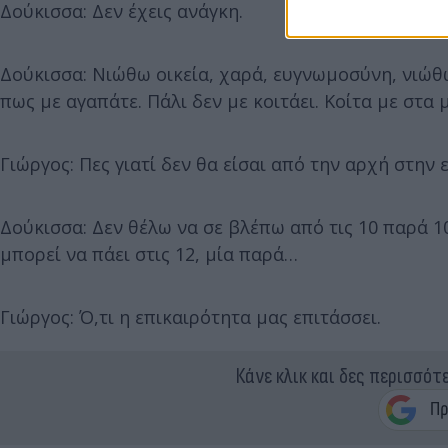
Δούκισσα: Δεν έχεις ανάγκη.
Δούκισσα: Νιώθω οικεία, χαρά, ευγνωμοσύνη, νιώθ
πως με αγαπάτε. Πάλι δεν με κοιτάει. Κοίτα με στα 
Γιώργος: Πες γιατί δεν θα είσαι από την αρχή στην
Δούκισσα: Δεν θέλω να σε βλέπω από τις 10 παρά 10,
μπορεί να πάει στις 12, μία παρά…
Γιώργος: Ό,τι η επικαιρότητα μας επιτάσσει.
Κάνε κλικ και δες περισσότ