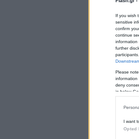
Flash.gr -
If you wish 
sensitive in
confirm you
continue se
information 
further disc
participants
Downstream 
Please note
information 
deny consent
in below Go
Persona
I want t
Opted 