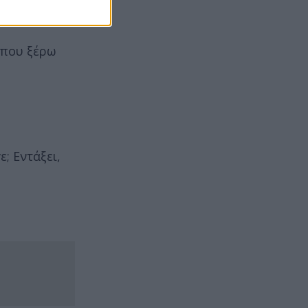
 που ξέρω
; Εντάξει,