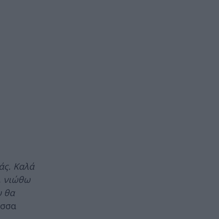
άς. Καλά
, νιώθω
υ θα
ισσα