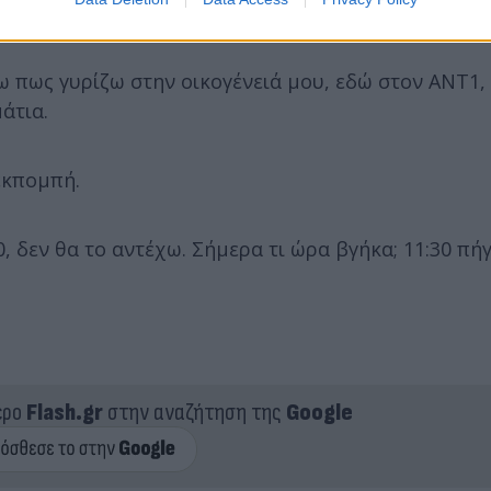
ω πως γυρίζω στην οικογένειά μου, εδώ στον ΑΝΤ1,
μάτια.
 εκπομπή.
 δεν θα το αντέχω. Σήμερα τι ώρα βγήκα; 11:30 πήγε
ερο
Flash.gr
στην αναζήτηση της
Google