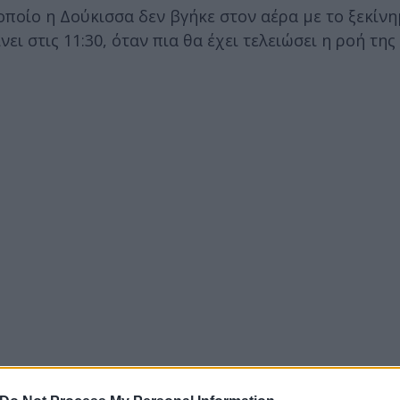
ποίο η Δούκισσα δεν βγήκε στον αέρα με το ξεκίνη
ι στις 11:30, όταν πια θα έχει τελειώσει η ροή της