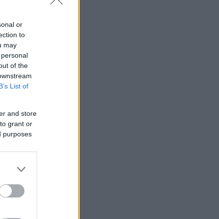
sonal or
ection to
ou may
 personal
out of the
 downstream
B’s List of
er and store
to grant or
ed purposes