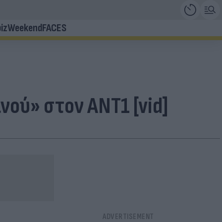
iz
Weekend
FACES
ού» στον ΑΝΤ1 [vid]