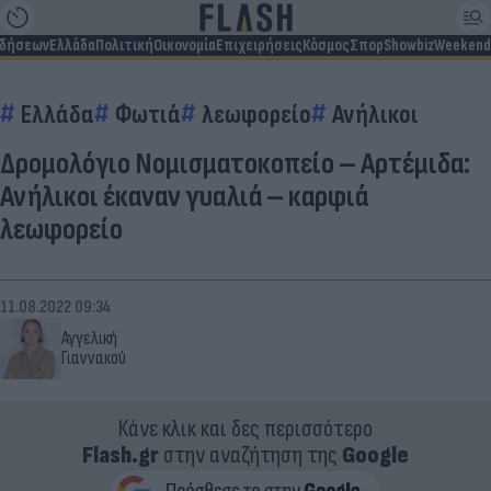
ιδήσεων
Ελλάδα
Πολιτική
Οικονομία
Επιχειρήσεις
Κόσμος
Σπορ
Showbiz
Weekend
Ελλάδα
Φωτιά
λεωφορείο
Ανήλικοι
Δρομολόγιο Νομισματοκοπείο – Αρτέμιδα:
Ανήλικοι έκαναν γυαλιά – καρφιά
λεωφορείο
11.08.2022 09:34
Αγγελική
Γιαννακού
Κάνε κλικ και δες περισσότερο
Flash.gr
στην αναζήτηση της
Google