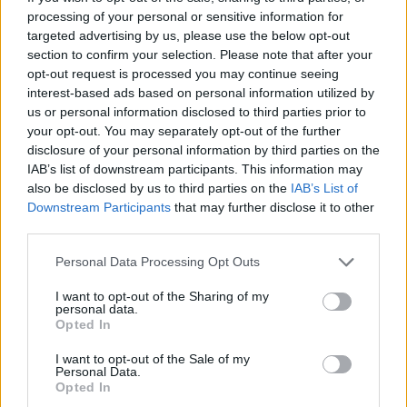
processing of your personal or sensitive information for
targeted advertising by us, please use the below opt-out
Η αστυνομία προχώρησε σε οκτώ συλλήψεις,
section to confirm your selection. Please note that after your
σχηματίστηκε δικογραφία σε βάρος τους και με τη
opt-out request is processed you may continue seeing
interest-based ads based on personal information utilized by
σύμφωνη γνώμη του εισαγγελέα αφέθηκαν
us or personal information disclosed to third parties prior to
ελεύθεροι.
your opt-out. You may separately opt-out of the further
disclosure of your personal information by third parties on the
IAB’s list of downstream participants. This information may
also be disclosed by us to third parties on the
IAB’s List of
Downstream Participants
that may further disclose it to other
third parties.
Please note that this website/app uses one or more Google
Personal Data Processing Opt Outs
services and may gather and store information including but
not limited to your visit or usage behaviour. You may click to
I want to opt-out of the Sharing of my
personal data.
grant or deny consent to Google and its third-party tags to
Opted In
use your data for below specified purposes in below Google
consent section.
I want to opt-out of the Sale of my
Personal Data.
Opted In