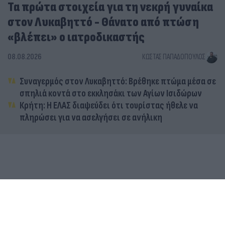
Τα πρώτα στοιχεία για τη νεκρή γυναίκα
στον Λυκαβηττό - Θάνατο από πτώση
«βλέπει» ο ιατροδικαστής
08.08.2026
ΚΏΣΤΑΣ ΠΑΠΑΔΌΠΟΥΛΟΣ
Συναγερμός στον Λυκαβηττό: Βρέθηκε πτώμα μέσα σε
σπηλιά κοντά στο εκκλησάκι των Αγίων Ισιδώρων
Κρήτη: Η ΕΛΑΣ διαψεύδει ότι τουρίστας ήθελε να
πληρώσει για να ασελγήσει σε ανήλικη