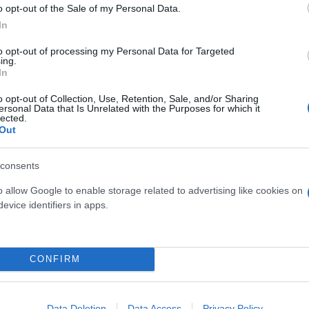
o opt-out of the Sale of my Personal Data.
In
to opt-out of processing my Personal Data for Targeted
ing.
In
o opt-out of Collection, Use, Retention, Sale, and/or Sharing
ersonal Data that Is Unrelated with the Purposes for which it
ίρνουμε το χαμένο βάρος;
lected.
Out
βιολογικού
σμού μας
consents
o allow Google to enable storage related to advertising like cookies on
evice identifiers in apps.
Τουρκία: Μετά το... φρένο 
έρχονται στο επίκεντρο τα
CONFIRM
Data Deletion
Data Access
Privacy Policy