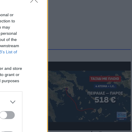
sonal or
ection to
ou may
 personal
out of the
 downstream
B’s List of
er and store
to grant or
μμονή με το
ed purposes
 πρόβλημα