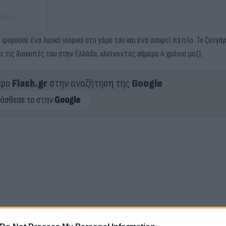
lipa)
 φορούσε ένα λευκό νυφικό στο γάμο του και ένα ασορτί πέπλο. Το ζευγά
ι τις διακοπές του στην Ελλάδα, κλείνοντας σήμερα 4 χρόνια μαζί.
ερο
Flash.gr
στην αναζήτηση της
Google