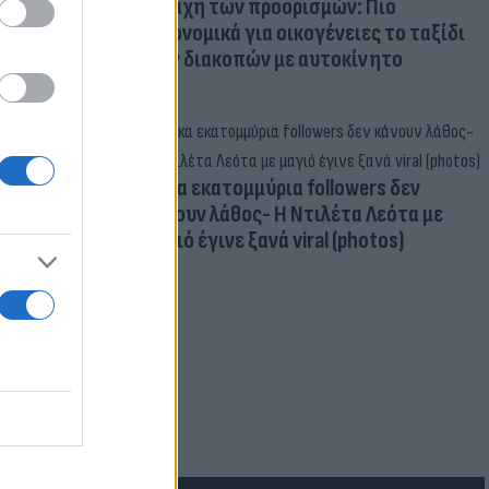
Η μάχη των προορισμών: Πιο
οικονομικά για οικογένειες το ταξίδι
των διακοπών με αυτοκίνητο
Δέκα εκατομμύρια followers δεν
κάνουν λάθος- Η Ντιλέτα Λεότα με
μαγιό έγινε ξανά viral (photos)
για τα F-35
 Eurofighter