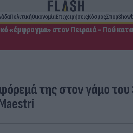
λάδα
Πολιτική
Οικονομία
Επιχειρήσεις
Κόσμος
Σπορ
Showb
κό «έμφραγμα» στον Πειραιά - Πού κατ
ο φόρεμά της στον γάμο του
Maestri