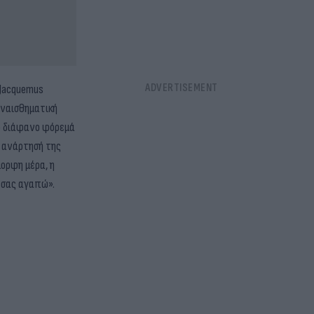
 Jacquemus
υναισθηματική
υκό διάφανο φόρεμά
ν ανάρτησή της
ορφη μέρα, η
 σας αγαπώ».