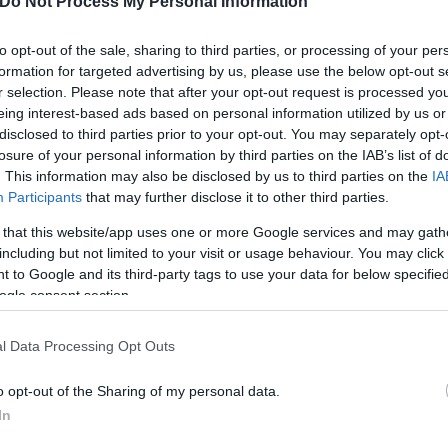
Do Not Process My Personal Information
to opt-out of the sale, sharing to third parties, or processing of your per
formation for targeted advertising by us, please use the below opt-out s
r selection. Please note that after your opt-out request is processed y
eing interest-based ads based on personal information utilized by us or
disclosed to third parties prior to your opt-out. You may separately opt-
losure of your personal information by third parties on the IAB’s list of
. This information may also be disclosed by us to third parties on the
IA
Participants
that may further disclose it to other third parties.
 that this website/app uses one or more Google services and may gath
including but not limited to your visit or usage behaviour. You may click 
Skin dysmorphia: Όταν η ε
 to Google and its third-party tags to use your data for below specifi
«τέλειο» δέρμα αποτελεί
ogle consent section.
ός στην παρουσίαση του
ψυχικής υγείας
άδες κόσμου στο γήπεδο
σπόρ (video)
l Data Processing Opt Outs
o opt-out of the Sharing of my personal data.
In