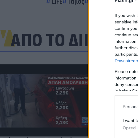
LIFE
Γάμος
Showbiz
Flash.gr -
If you wish 
sensitive in
confirm you
ΑΠΟ ΤΟ ΔΙΚΤΥΟ
continue se
information 
further disc
participants
Downstream 
Please note
information 
deny consent
in below Go
Πανζουρλισμ
Σαλάχ - Χιλι
της Τραμπζον
Persona
I want t
Opted 