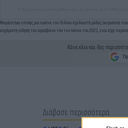
Η δημοσίευση κοινοποιήθηκε από το χρήστη DUA LIPA (@dua
Μοιράστηκε επίσης μια εικόνα του Γάλλου σχεδιαστή μόδας Jacquemus που
ευχάριστη είδηση του αρραβώνα του τον Ιούνιο του 2021, ενώ είχε περάσε
Κάνε κλικ και δες περισσότ
Διάβασε περισσότερα