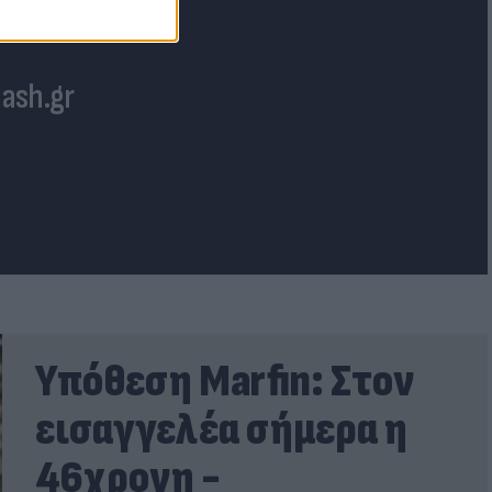
lash.gr
Υπόθεση Marfin: Στον
εισαγγελέα σήμερα η
46χρονη -